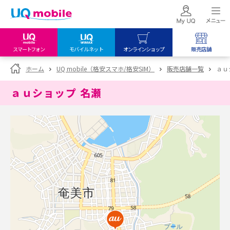
スマートフォン
モバイルネット
オンラインショップ
販売店舗
my UQ WiMAX
UQ mobile
UQ mobile
ホーム
UQ mobile（格安スマホ/格安SIM）
販売店舗一覧
ａｕ
UQ WiMAX ご契約の方
オンラインショップ
販売店舗
ａｕショップ 名瀬
My UQ mobile
UQ WiMAX
UQ WiMAX
UQ mobile ご契約の方
オンラインショップ
販売店舗
UQ mobile
データチャージサイト