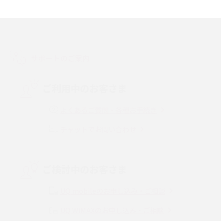
スマホのアラーム設定方法を解説！鳴らない原因と対処法、便利機能も紹
介
LINEで友だちを削除する方法は？方法ごとの影響や復活・復元する方法も
解説
サポートのご案内
プリペイドSIMとは？種類やメリット・デメリット、利用までの流れを解説
ご利用中のお客さま
MNOとは？MVNOやMVNEとの違いやメリット・デメリットを解説
よくあるご質問・各種お手続き
チャットでお問い合わせ
VPN接続とは？仕組みや必要性、メリット・デメリット、接続方法を解説
Threads（スレッズ）とは？主な機能や登録方法、投稿の仕方を解説
ご検討中のお客さま
Instagram（インスタグラム）でスクショするとバレる？バレるケースや撮
り方も解説
UQ mobileのお申し込み・ご相談
UQ WiMAXのお申し込み・ご相談
SMSとは？料金やできること、注意点や届かない時の対処法を解説