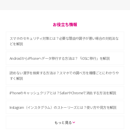
お役立ち情報
スマホのセキュリティ対策とは？必要な理由や調子が悪い場合の対処法な
どを解説
AndroidからiPhoneへデータ移行する方法は？「iOSに移行」を解説
読めない漢字を検索する方法は？スマホでの調べ方を機種ごとにわかりや
すく解説
iPhoneのキャッシュクリアとは？SafariやChromeで消去する方法を解説
Instagram（インスタグラム）のストーリーズとは？使い方や見方を解説
ASMRとは？初心者向けの代表ジャンルや楽しみ方を解説
もっと見る