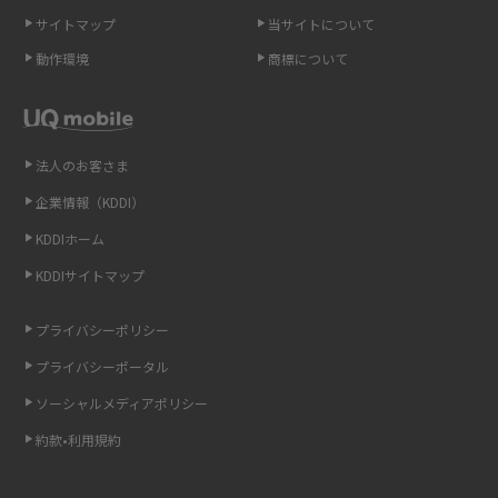
サイトマップ
当サイトについて
Androidスマホとは？特徴やメリット・デメリット、おススメ機種を紹介
動作環境
商標について
高校生にスマホ制限は必要？所持率やメリット・デメリットを詳しく紹介
スマホのネット通信速度が遅い原因は？すぐできる対処法や見直すポイン
トを解説
法人のお客さま
企業情報（KDDI）
スマホや携帯端末の通信速度制限とは？回避のコツや解除のタイミング・
KDDIホーム
方法を解説
KDDIサイトマップ
LINEの引き継ぎ方法は？対象データや事前準備・条件・注意点などを解説
プライバシーポリシー
LINEの通知がこない時の原因と対処法9選！設定の確認手順も解説
プライバシーポータル
ソーシャルメディアポリシー
非通知設定とは？184で電話をかける方法やiPhone・Androidの設定を解説
約款•利用規約
iCloudの使用容量を減らす9つの方法！使用状況の確認手順も紹介