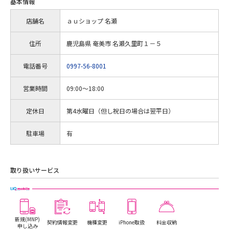
基本情報
店舗名
ａｕショップ 名瀬
住所
鹿児島県 奄美市 名瀬久里町１－５
電話番号
0997-56-8001
営業時間
09:00～18:00
定休日
第4水曜日（但し祝日の場合は翌平日）
駐車場
有
取り扱いサービス
新規(MNP)
契約情報変更
機種変更
iPhone取扱
料金収納
申し込み