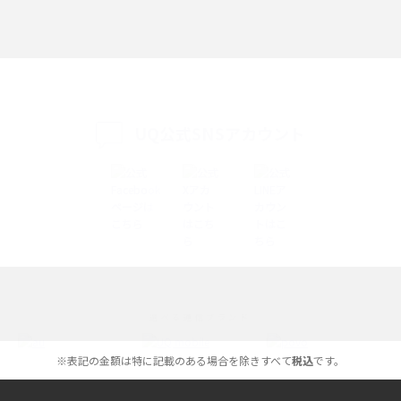
Discord（ディスコード）とは？使い方や用語の意味、便利な機能を解説
iPhone 16eとiPhone SE（第3世代）の違いは？サイズやスペックを比較し
て解説
UQ公式SNSアカウント
iPhone 16eとiPhone 14を徹底比較！スペック・機能の違いをわかりやすく
紹介
iPhone 16シリーズのモデルを比較！価格・サイズ・カメラ性能の違いを徹
底解説
iPhone 16とiPhone 15の違いは？カメラ・スペック・機能を徹底比較
iPhoneの機種変更のやり方は？事前準備・手順やデータ移行方法をわかり
選べる通信ブランド
やすく解説
※表記の金額は特に記載のある場合を除きすべて
税込
です。
スマホが高い理由は？購入費用を抑える方法や端末を選ぶ時の注意点を解
説！