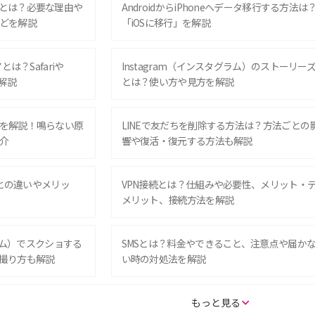
とは？必要な理由や
AndroidからiPhoneへデータ移行する方法は
どを解説
「iOSに移行」を解説
は？Safariや
Instagram（インスタグラム）のストーリー
解説
とは？使い方や見方を解説
を解説！鳴らない原
LINEで友だちを削除する方法は？方法ごとの
介
響や復活・復元する方法も解説
Eとの違いやメリッ
VPN接続とは？仕組みや必要性、メリット・
メリット、接続方法を解説
グラム）でスクショする
SMSとは？料金やできること、注意点や届か
撮り方も解説
い時の対処法を解説
SE（第3世代）の違い
iPhone 16eとiPhone 14を徹底比較！スペッ
もっと見る