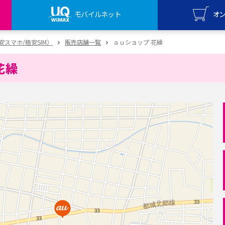
モバイルネット
オ
UQ mo
（格安スマホ/格安SIM）
販売店舗一覧
ａｕショップ 花繰
オンライ
花繰
UQ Wi
オンライ