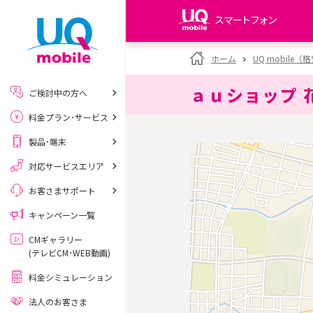
スマートフォン
my UQ WiMAX
ホーム
UQ mobile
UQ WiMAX ご契約の方
ａｕショップ 
ご検討中の方へ
My UQ mobile
料金プラン･サービス
UQ mobile ご契約の方
製品･端末
UQ mobile
データチャージサイト
対応サービスエリア
お客さまサポート
キャンペーン一覧
CMギャラリー
(テレビCM･WEB動画)
料金シミュレーション
法人のお客さま