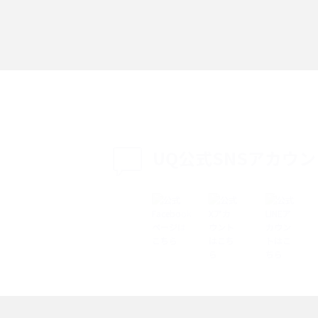
「iPhoneを探す」の使い方と設定方法を紹
る方法は？相手に知ら
介！ブラウザやアプリから探す方法を詳しく
紹介
説
設定・変更方法を解
着信拒否とは？設定方法やブロックした番号
も紹介
確認方法を解説
UQ公式SNSアカウ
ップ設定方法や空き容量
ASMRとは？意味や動画の種類、楽しみ方を紹
介
介
の特典は？料金プランやメ
スマホの位置情報機能とは？有効にした場合
法を解説
メリットや注意点などを解説
ク方法・解除に向け
インスタグラムとは？登録や投稿の方法、基
機能をわかりやすく解説