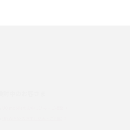
イズ・カメラ性能の違いを徹底解説
スマホが高い理由は？購入費用を抑える方法や
端末を選ぶ時の注意点を解説！
スマホのネット通信速度が遅い原因は？すぐで
きる対処法や見直すポイントを解説
LINEの通知がこない時の原因と対処法9選！設
定の確認手順も解説
検討中のお客さま
スマホのウィジェットとは？iPhone・Android
の設定方法やおススメを紹介
UQ mobileのお申し込み・ご相談
Bluetooth®とは？Wi-Fiとの違いやスマホ・PC
UQ WiMAXのお申し込み・ご相談
との接続方法を解説