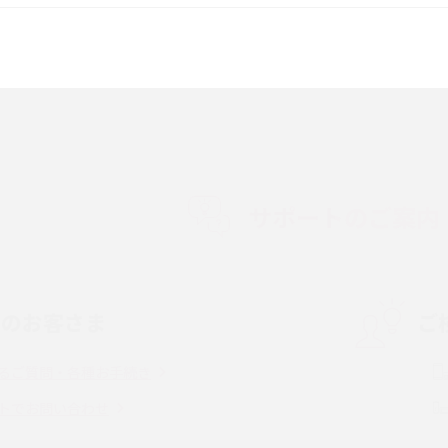
較して解説
ク・機能の違いをわかりやすく紹介
15の違いは？カメラ・スペ
iPhoneの機種変更のやり方は？事前準備・手
順やデータ移行方法をわかりやすく解説
徴やメリット・デメリ
高校生にスマホ制限は必要？所持率やメリッ
ト・デメリットを詳しく紹介
サポートのご案内
度制限とは？回避の
LINEの引き継ぎ方法は？対象データや事前準
方法を解説
備・条件・注意点などを解説
中のお客さま
ご
電話をかける方法や
iCloudの使用容量を減らす9つの方法！使用状
を解説
況の確認手順も紹介
るご質問・各種お手続き
（旧Twitter）、
インスタのDMの送り方は？便利機能の使い方
トでお問い合わせ
送る方法を解説
や注意点をわかりやすく解説