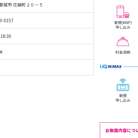
 都城市 花繰町２０－５
3-0157
新規(MNP)
申し込み
18:30
休
料金収納
新規
申し込み
お取扱内容につ