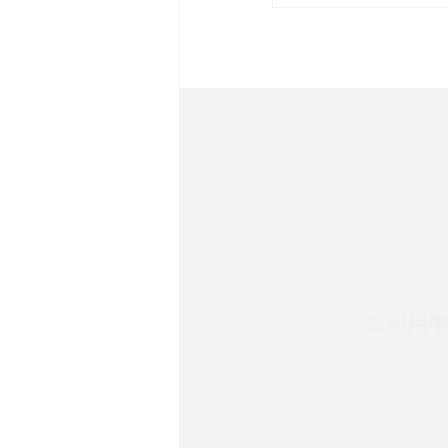
は？サイズやスペックを比
iPhone 16とiPhone 
ック・機能を徹底比較
Androidスマホとは？特
ット、おススメ機種を紹介
スマホや携帯端末の通信速
コツや解除のタイミング・
ご利用
非通知設定とは？184で
iPhone・Androidの設定
よくあ
リプライ機能とは？LINE、X
チャッ
Instagram、TikTokで