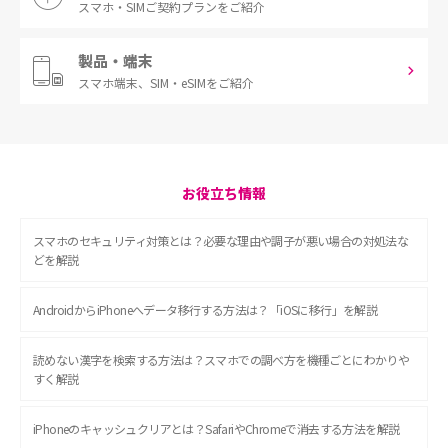
スマホ・SIM
ご契約プランをご紹介
製品・端末
スマホ端末、
SIM・eSIMをご紹介
お役立ち情報
スマホのセキュリティ対策とは？必要な理由や調子が悪い場合の対処法な
どを解説
AndroidからiPhoneへデータ移行する方法は？「iOSに移行」を解説
読めない漢字を検索する方法は？スマホでの調べ方を機種ごとにわかりや
すく解説
iPhoneのキャッシュクリアとは？SafariやChromeで消去する方法を解説