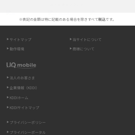
選べる通信ブランド
やすく解説
※表記の金額は特に記載のある場合を除きすべて
税込
です。
スマホが高い理由は？購入費用を抑える方法や端末を選ぶ時の注意点を解
説！
サイトマップ
当サイトについて
Androidスマホとは？特徴やメリット・デメリット、おススメ機種を紹介
動作環境
商標について
高校生にスマホ制限は必要？所持率やメリット・デメリットを詳しく紹介
スマホのネット通信速度が遅い原因は？すぐできる対処法や見直すポイン
トを解説
法人のお客さま
企業情報（KDDI）
スマホや携帯端末の通信速度制限とは？回避のコツや解除のタイミング・
KDDIホーム
方法を解説
KDDIサイトマップ
LINEの引き継ぎ方法は？対象データや事前準備・条件・注意点などを解説
プライバシーポリシー
LINEの通知がこない時の原因と対処法9選！設定の確認手順も解説
プライバシーポータル