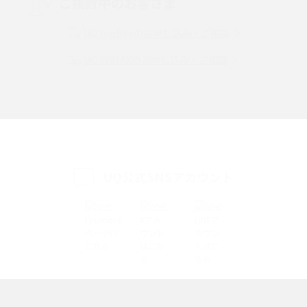
ご検討中のお客さま
Instagram（インスタグラム）でスクショするとバレる？バレるケースや撮
り方も解説
UQ mobileのお申し込み・ご相談
UQ WiMAXのお申し込み・ご相談
SMSとは？料金やできること、注意点や届かない時の対処法を解説
Discord（ディスコード）とは？使い方や用語の意味、便利な機能を解説
iPhone 16eとiPhone SE（第3世代）の違いは？サイズやスペックを比較し
て解説
UQ公式SNSアカウント
iPhone 16eとiPhone 14を徹底比較！スペック・機能の違いをわかりやすく
紹介
iPhone 16シリーズのモデルを比較！価格・サイズ・カメラ性能の違いを徹
底解説
iPhone 16とiPhone 15の違いは？カメラ・スペック・機能を徹底比較
iPhoneの機種変更のやり方は？事前準備・手順やデータ移行方法をわかり