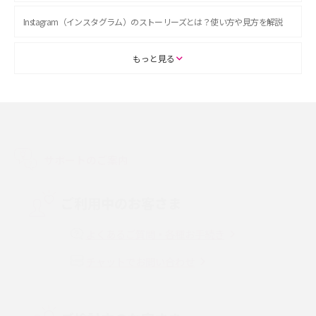
Instagram（インスタグラム）のストーリーズとは？使い方や見方を解説
ASMRとは？初心者向けの代表ジャンルや楽しみ方を解説
もっと見る
スマホのアラーム設定方法を解説！鳴らない原因と対処法、便利機能も紹
介
LINEで友だちを削除する方法は？方法ごとの影響や復活・復元する方法も
解説
サポートのご案内
プリペイドSIMとは？種類やメリット・デメリット、利用までの流れを解説
ご利用中のお客さま
MNOとは？MVNOやMVNEとの違いやメリット・デメリットを解説
よくあるご質問・各種お手続き
チャットでお問い合わせ
VPN接続とは？仕組みや必要性、メリット・デメリット、接続方法を解説
Threads（スレッズ）とは？主な機能や登録方法、投稿の仕方を解説