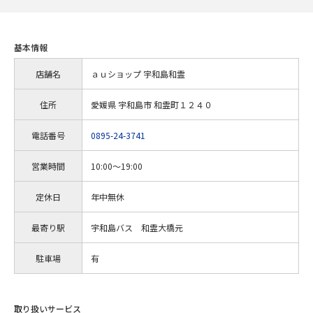
基本情報
店舗名
ａｕショップ 宇和島和霊
住所
愛媛県 宇和島市 和霊町１２４０
電話番号
0895-24-3741
営業時間
10:00～19:00
定休日
年中無休
最寄り駅
宇和島バス 和霊大橋元
駐車場
有
取り扱いサービス