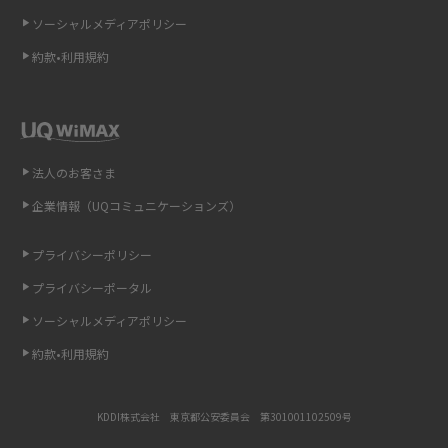
ソーシャルメディアポリシー
非通知設定とは？184で電話をかける方法やiPhone・Androidの設定を解説
約款•利用規約
iCloudの使用容量を減らす9つの方法！使用状況の確認手順も紹介
スマホのウィジェットとは？iPhone・Androidの設定方法やおススメを紹
介
法人のお客さま
リプライ機能とは？LINE、X（旧Twitter）、Instagram、TikTokで送る方法
企業情報（UQコミュニケーションズ）
を解説
プライバシーポリシー
インスタのDMの送り方は？便利機能の使い方や注意点をわかりやすく解説
プライバシーポータル
Bluetooth®とは？Wi-Fiとの違いやスマホ・PCとの接続方法を解説
ソーシャルメディアポリシー
約款•利用規約
LINEで送信取り消しをする方法は？相手に知られるのか、削除との違いも
紹介
KDDI株式会社 東京都公安委員会 第301001102509号
「iPhoneを探す」の使い方と設定方法を紹介！ブラウザやアプリから探す