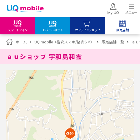
スマートフォン
モバイルネット
オンラインショップ
販売店舗
my UQ WiMAX
UQ mobile
UQ mobile
ホーム
UQ mobile（格安スマホ/格安SIM）
販売店舗一覧
ａｕ
UQ WiMAX ご契約の方
オンラインショップ
販売店舗
ａｕショップ 宇和島和霊
My UQ mobile
UQ WiMAX
UQ WiMAX
UQ mobile ご契約の方
オンラインショップ
販売店舗
UQ mobile
データチャージサイト