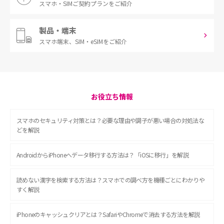
スマホ・SIM
ご契約プランをご紹介
製品・端末
スマホ端末、
SIM・eSIMをご紹介
お役立ち情報
スマホのセキュリティ対策とは？必要な理由や調子が悪い場合の対処法な
どを解説
AndroidからiPhoneへデータ移行する方法は？「iOSに移行」を解説
読めない漢字を検索する方法は？スマホでの調べ方を機種ごとにわかりや
すく解説
iPhoneのキャッシュクリアとは？SafariやChromeで消去する方法を解説