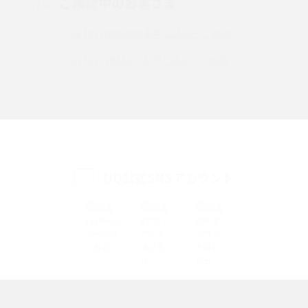
ご検討中のお客さま
Instagram（インスタグラム）でスクショするとバレる？バレるケースや撮
り方も解説
UQ mobileのお申し込み・ご相談
UQ WiMAXのお申し込み・ご相談
SMSとは？料金やできること、注意点や届かない時の対処法を解説
Discord（ディスコード）とは？使い方や用語の意味、便利な機能を解説
iPhone 16eとiPhone SE（第3世代）の違いは？サイズやスペックを比較し
て解説
UQ公式SNSアカウント
iPhone 16eとiPhone 14を徹底比較！スペック・機能の違いをわかりやすく
紹介
iPhone 16シリーズのモデルを比較！価格・サイズ・カメラ性能の違いを徹
底解説
iPhone 16とiPhone 15の違いは？カメラ・スペック・機能を徹底比較
iPhoneの機種変更のやり方は？事前準備・手順やデータ移行方法をわかり