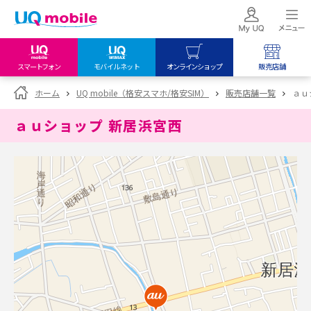
スマートフォン
モバイルネット
オンラインショップ
販売店舗
my UQ WiMAX
UQ mobile
UQ mobile
ホーム
UQ mobile（格安スマホ/格安SIM）
販売店舗一覧
ａｕ
UQ WiMAX ご契約の方
オンラインショップ
販売店舗
ａｕショップ 新居浜宮西
My UQ mobile
UQ WiMAX
UQ WiMAX
UQ mobile ご契約の方
オンラインショップ
販売店舗
UQ mobile
データチャージサイト