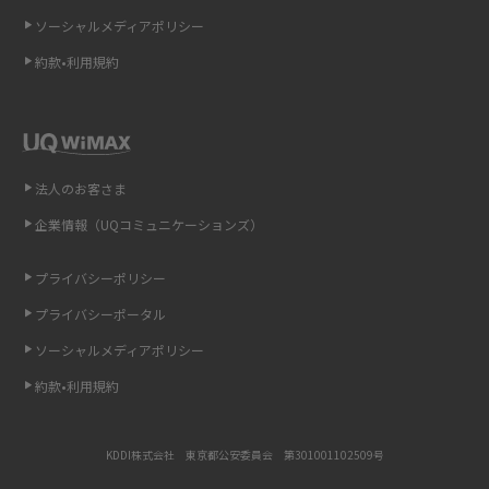
ソーシャルメディアポリシー
非通知設定とは？184で電話をかける方法やiPhone・Androidの設定を解説
約款•利用規約
iCloudの使用容量を減らす9つの方法！使用状況の確認手順も紹介
スマホのウィジェットとは？iPhone・Androidの設定方法やおススメを紹
介
法人のお客さま
リプライ機能とは？LINE、X（旧Twitter）、Instagram、TikTokで送る方法
企業情報（UQコミュニケーションズ）
を解説
プライバシーポリシー
インスタのDMの送り方は？便利機能の使い方や注意点をわかりやすく解説
プライバシーポータル
Bluetooth®とは？Wi-Fiとの違いやスマホ・PCとの接続方法を解説
ソーシャルメディアポリシー
約款•利用規約
LINEで送信取り消しをする方法は？相手に知られるのか、削除との違いも
紹介
KDDI株式会社 東京都公安委員会 第301001102509号
「iPhoneを探す」の使い方と設定方法を紹介！ブラウザやアプリから探す