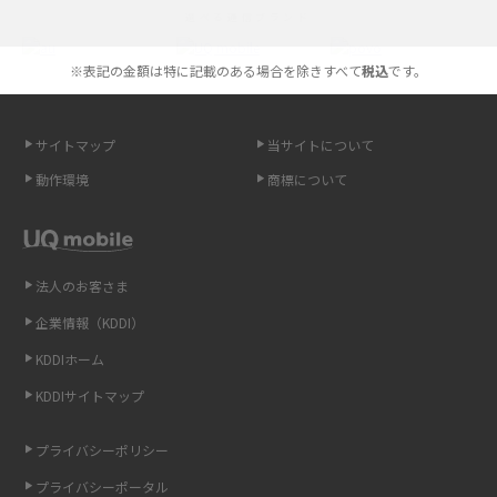
選べる通信ブランド
やすく解説
※表記の金額は特に記載のある場合を除きすべて
税込
です。
スマホが高い理由は？購入費用を抑える方法や端末を選ぶ時の注意点を解
説！
サイトマップ
当サイトについて
Androidスマホとは？特徴やメリット・デメリット、おススメ機種を紹介
動作環境
商標について
高校生にスマホ制限は必要？所持率やメリット・デメリットを詳しく紹介
スマホのネット通信速度が遅い原因は？すぐできる対処法や見直すポイン
トを解説
法人のお客さま
企業情報（KDDI）
スマホや携帯端末の通信速度制限とは？回避のコツや解除のタイミング・
KDDIホーム
方法を解説
KDDIサイトマップ
LINEの引き継ぎ方法は？対象データや事前準備・条件・注意点などを解説
プライバシーポリシー
LINEの通知がこない時の原因と対処法9選！設定の確認手順も解説
プライバシーポータル