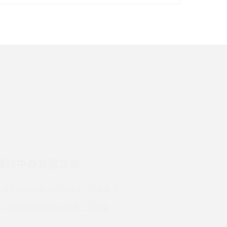
イズ・カメラ性能の違いを徹底解説
スマホが高い理由は？購入費用を抑える方法や
端末を選ぶ時の注意点を解説！
スマホのネット通信速度が遅い原因は？すぐで
きる対処法や見直すポイントを解説
LINEの通知がこない時の原因と対処法9選！設
定の確認手順も解説
検討中のお客さま
スマホのウィジェットとは？iPhone・Android
の設定方法やおススメを紹介
UQ mobileのお申し込み・ご相談
Bluetooth®とは？Wi-Fiとの違いやスマホ・PC
UQ WiMAXのお申し込み・ご相談
との接続方法を解説