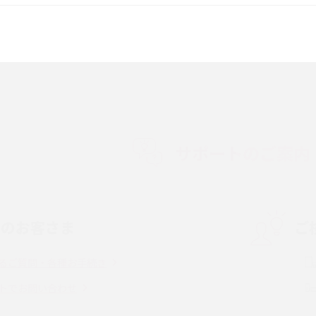
較して解説
ク・機能の違いをわかりやすく紹介
15の違いは？カメラ・スペ
iPhoneの機種変更のやり方は？事前準備・手
順やデータ移行方法をわかりやすく解説
徴やメリット・デメリ
高校生にスマホ制限は必要？所持率やメリッ
ト・デメリットを詳しく紹介
サポートのご案内
度制限とは？回避の
LINEの引き継ぎ方法は？対象データや事前準
方法を解説
備・条件・注意点などを解説
中のお客さま
ご
電話をかける方法や
iCloudの使用容量を減らす9つの方法！使用状
を解説
況の確認手順も紹介
るご質問・各種お手続き
（旧Twitter）、
インスタのDMの送り方は？便利機能の使い方
トでお問い合わせ
送る方法を解説
や注意点をわかりやすく解説