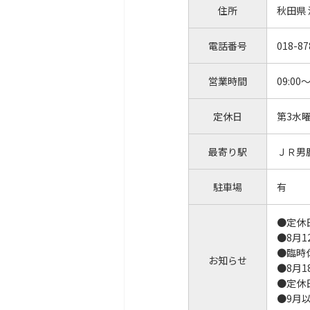
住所
秋田県
電話番号
018-87
営業時間
09:00～
定休日
第3水
最寄り駅
ＪＲ男
駐車場
有
●定休
●8月
●臨時
お知らせ
●8月
●定休
●9月以