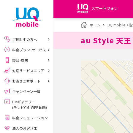
スマートフォン
my UQ WiMAX
ホーム
UQ mobile
UQ WiMAX ご契約の方
au Style 天王
ご検討中の方へ
My UQ mobile
料金プラン･サービス
UQ mobile ご契約の方
製品･端末
UQ mobile
データチャージサイト
対応サービスエリア
お客さまサポート
キャンペーン一覧
CMギャラリー
(テレビCM･WEB動画)
料金シミュレーション
法人のお客さま