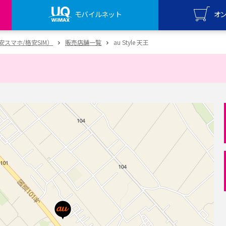
モバイルネット
オ
UQ mo
（格安スマホ/格安SIM）
販売店舗一覧
au Style 天王
オンライ
UQ Wi
オンライ