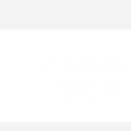
「iPhoneを探す」の使い方と設定方法を紹
る方法は？相手に知ら
介！ブラウザやアプリから探す方法を詳しく
紹介
説
設定・変更方法を解
着信拒否とは？設定方法やブロックした番号
も紹介
確認方法を解説
UQ公式SNSアカウ
ップ設定方法や空き容量
ASMRとは？意味や動画の種類、楽しみ方を紹
介
介
の特典は？料金プランやメ
スマホの位置情報機能とは？有効にした場合
法を解説
メリットや注意点などを解説
ク方法・解除に向け
インスタグラムとは？登録や投稿の方法、基
機能をわかりやすく解説