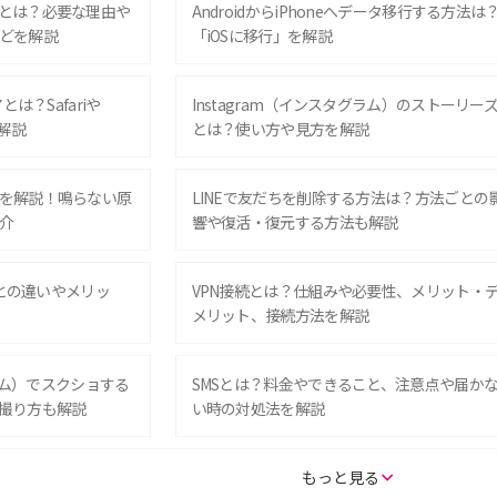
とは？必要な理由や
AndroidからiPhoneへデータ移行する方法は
どを解説
「iOSに移行」を解説
は？Safariや
Instagram（インスタグラム）のストーリー
解説
とは？使い方や見方を解説
を解説！鳴らない原
LINEで友だちを削除する方法は？方法ごとの
介
響や復活・復元する方法も解説
Eとの違いやメリッ
VPN接続とは？仕組みや必要性、メリット・
メリット、接続方法を解説
グラム）でスクショする
SMSとは？料金やできること、注意点や届か
撮り方も解説
い時の対処法を解説
SE（第3世代）の違い
iPhone 16eとiPhone 14を徹底比較！スペッ
もっと見る