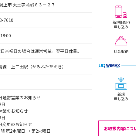
 潟上市 天王字蒲沼６３－２７
8-7610
新規(MNP)
申し込み
18:00
曜日※祝日の場合は通常営業。翌平日休業。
料金収納
鹿線 上二田駅（かみふただえき）
新規
日通常営業のお知らせ
申し込み
12日
休業のお知らせ
18日
日変更のお知らせ
お取扱内容につ
降 第2水曜日 → 第2火曜日