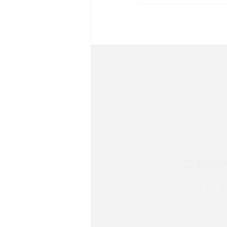
は？サイズやスペックを比
iPhone 16とiPhone 
ック・機能を徹底比較
Androidスマホとは？特
ット、おススメ機種を紹介
スマホや携帯端末の通信速
コツや解除のタイミング・
ご利用
非通知設定とは？184で
iPhone・Androidの設定
よくあ
リプライ機能とは？LINE、X
チャッ
Instagram、TikTokで