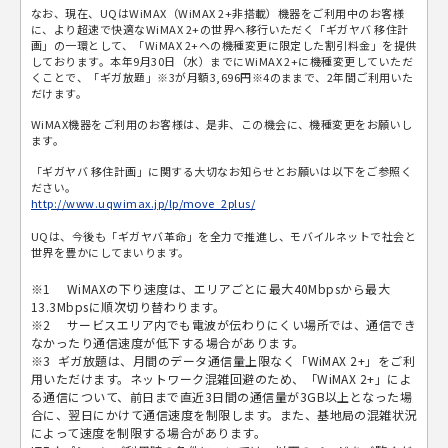
なお、現在、UQはWiMAX（WiMAX 2+非搭載）機器をご利用中のお客様
に、より超速で快適なWiMAX 2+の世界へ移行いただく「ギガヤバ 移住計
画」の一環として、「WiMAX 2+への機種変更に限定した割引料金」を提供
しております。本年9月30日（水）までにWiMAX 2+に機種変更していただ
くことで、「ギガ放題」※3が月額3,696円※4のままで、2年間ご利用いた
だけます。
WiMAX機器をご利用のお客様は、是非、この機会に、機種変更をお願いし
ます。
「ギガヤバ 移住計画」に関する大切なお知らせとお願いは以下をご参照く
ださい。
http://www.uqwimax.jp/lp/move_2plus/
UQは、今後も「ギガヤバ革命」を全力で推進し、モバイルネットで社会と
世界を豊かにしてまいります。
※1 WiMAXの下り速度は、エリアごとに最大40Mbpsから最大
13.3Mbpsに順次切り替わります。
※2 サービスエリア内でも電波が伝わりにくい場所では、通信でき
なかったり通信速度が低下する場合があります。
※3 ギガ放題は、月間のデータ通信量上限なく「WiMAX 2+」をご利
用いただけます。ネットワーク混雑回避のため、「WiMAX 2+」によ
る通信について、前日まで直近3日間の通信量が3GB以上となった場
合に、翌日にかけて通信速度を制限します。また、基地局の混雑状況
によって速度を制限する場合があります。