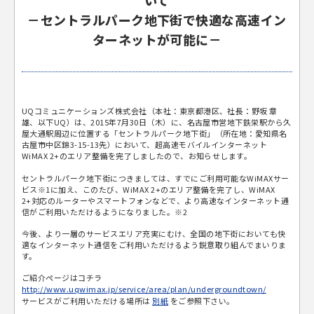
いて
－セントラルパーク地下街で快適な高速イン
ターネットが可能に－
UQコミュニケーションズ株式会社（本社：東京都港区、社長：野坂 章
雄、以下UQ）は、2015年7月30日（木）に、名古屋市営地下鉄栄駅から久
屋大通駅周辺に位置する「セントラルパーク地下街」（所在地：愛知県名
古屋市中区錦3-15-13先）において、超高速モバイルインターネット
WiMAX 2+のエリア整備を完了しましたので、お知らせします。
セントラルパーク地下街につきましては、すでにご利用可能なWiMAXサー
ビス※1に加え、このたび、WiMAX 2+のエリア整備を完了し、WiMAX
2+対応のルーターやスマートフォンなどで、より高速なインターネット通
信がご利用いただけるようになりました。※2
今後、より一層のサービスエリア充実にむけ、全国の地下街においても快
適なインターネット通信をご利用いただけるよう鋭意取り組んでまいりま
す。
ご紹介ページはコチラ
http://www.uqwimax.jp/service/area/plan/undergroundtown/
サービスがご利用いただける場所は
別紙
をご参照下さい。