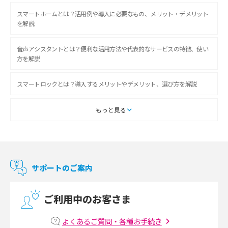
スマートホームとは？活用例や導入に必要なもの、メリット・デメリット
を解説
音声アシスタントとは？便利な活用方法や代表的なサービスの特徴、使い
方を解説
スマートロックとは？導入するメリットやデメリット、選び方を解説
スマートテレビとは？特徴や選び方、使い方をわかりやすく解説
もっと見る
Chromecast（クロームキャスト）とは？接続方法や基本的な使い方を解説
マンションで使えるWi-Fiは？種類ごとの特徴や選び方を紹介
サポートのご案内
光回線の速度の目安は？測定方法や遅い時の対策方法も紹介
ご利用中のお客さま
マンションで光回線の利用を始める手順は？設備状況の確認方法も解説
よくあるご質問・各種お手続き