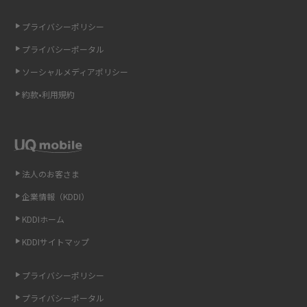
ONU（光回線終端装置）とは？モデム・ルーター・ホームゲートウェイと
の違いを解説
プライバシーポリシー
プライバシーポータル
ギガバイト（GB）とは？1GBの目安やギガが足りない時の対処法を紹介
ソーシャルメディアポリシー
Wi-Fi 6とは？Wi-Fi 5との違いやメリットと注意点、規格の種類も解説
約款•利用規約
テザリングはWi-Fiとどう違う？接続方法や注意点を解説！
Wi-Fiを自宅に設置する方法は？必要なことやポイントも紹介
法人のお客さま
光ファイバーとは？仕組みやメリット・デメリットを初心者向けにわかり
企業情報（KDDI）
やすく解説
KDDIホーム
ストリーミング再生とは？ダウンロードとの違いやメリット・デメリット
KDDIサイトマップ
を解説
プライバシーポリシー
6Gとはどんな通信技術？Beyond 5Gや実用化の課題などを解説
プライバシーポータル