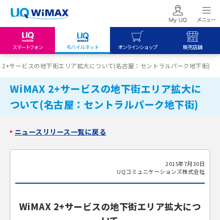
スマートフォン
モバイルネット
オンラインショップ
販売店舗
my UQ WiMAX
UQ mobile
UQ mobile
AX 2+サービスの地下街エリア拡大について(名古屋：セントラルパーク地下街)
UQ WiMAX ご契約の方
オンラインショップ
販売店舗
WiMAX 2+サービスの地下街エリア拡大に
My UQ mobile
UQ WiMAX
UQ WiMAX
ついて(名古屋：セントラルパーク地下街)
UQ mobile ご契約の方
オンラインショップ
販売店舗
UQ mobile
ニュースリリース一覧に戻る
データチャージサイト
2015年7月30日
UQコミュニケーションズ株式会社
WiMAX 2+サービスの地下街エリア拡大につ