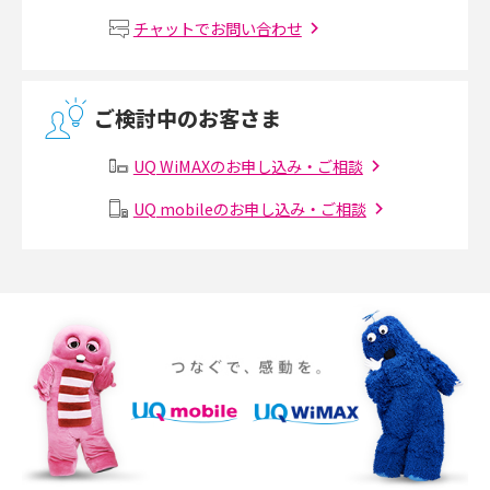
Wi-Fiルーターの設定方法をわかりやすく解説！事前に準備すべきものも紹
チャットでお問い合わせ
介
無線LANとは？メリット・デメリットや接続方法を解説
ご検討中のお客さま
有線LANとは？無線LANとの違いやメリット・デメリットを解説
UQ WiMAXのお申し込み・ご相談
メッシュWi-Fiとは？仕組みやメリット・デメリット、中継機との違いを解
UQ mobileのお申し込み・ご相談
説
ポケット型Wi-Fiの使い方は？基本的な手順やつながらない時の対処法を紹
介
ポケット型Wi-Fiをレンタルするメリットとは？選び方や向いている方の特
徴も紹介
持ち運びできるポケット型Wi-Fiのおススメの選び方は？メリット・デメリ
ットも紹介