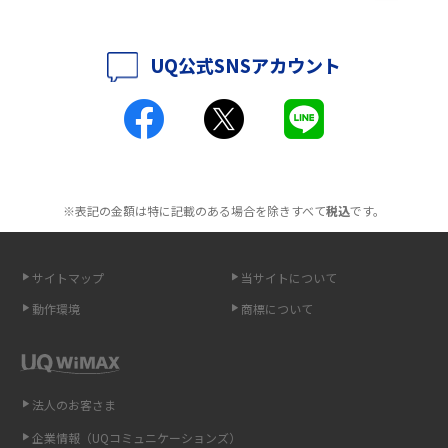
ポケット型Wi-Fiはクレカなしでも利用できる？口座振替の方法や注意点も
解説
UQ公式SNSアカウント
ポケット型Wi-Fiとは？通信の仕組みやメリット・デメリットを解説
工事不要！置くだけWi-Fiの特徴は？メリット・デメリットや選び方を解説
ポケット型Wi-Fiを月額なしで利用できるのはなぜ？メリット・デメリット
も紹介
※表記の金額は特に記載のある場合を除きすべて
税込
です。
無制限で利用できるポケット型Wi-Fiは？選び方や通信費を抑える方法も紹
介
サイトマップ
当サイトについて
動作環境
商標について
ポケット型Wi-Fi（モバイルWi-Fi）とは？おススメする方の特徴や選び方を
解説
即日受け取りできるポケット型Wi-Fiはある？すぐに使うための方法や注意
法人のお客さま
点も解説
企業情報（UQコミュニケーションズ）