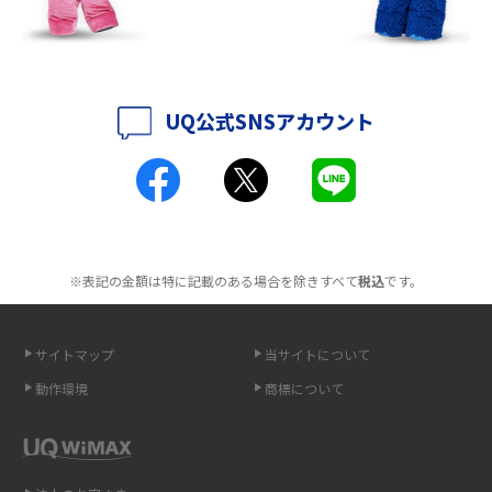
ットも紹介
ポケット型Wi-Fiはクレカなしでも利用できる？口座振替の方法や注意点も
解説
UQ公式SNSアカウント
ポケット型Wi-Fiとは？通信の仕組みやメリット・デメリットを解説
工事不要！置くだけWi-Fiの特徴は？メリット・デメリットや選び方を解説
ポケット型Wi-Fiを月額なしで利用できるのはなぜ？メリット・デメリット
も紹介
※表記の金額は特に記載のある場合を除きすべて
税込
です。
無制限で利用できるポケット型Wi-Fiは？選び方や通信費を抑える方法も紹
介
サイトマップ
当サイトについて
動作環境
商標について
ポケット型Wi-Fi（モバイルWi-Fi）とは？おススメする方の特徴や選び方を
解説
即日受け取りできるポケット型Wi-Fiはある？すぐに使うための方法や注意