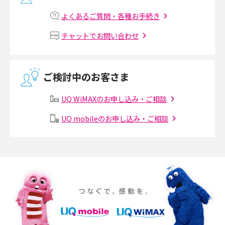
マンションで光回線の利用を始める手順は？設備状況の確認方法も解説
よくあるご質問・各種お手続き
Wi-Fiルーターの設定方法をわかりやすく解説！事前に準備すべきものも紹
チャットでお問い合わせ
介
無線LANとは？メリット・デメリットや接続方法を解説
ご検討中のお客さま
有線LANとは？無線LANとの違いやメリット・デメリットを解説
UQ WiMAXのお申し込み・ご相談
メッシュWi-Fiとは？仕組みやメリット・デメリット、中継機との違いを解
UQ mobileのお申し込み・ご相談
説
ポケット型Wi-Fiの使い方は？基本的な手順やつながらない時の対処法を紹
介
ポケット型Wi-Fiをレンタルするメリットとは？選び方や向いている方の特
徴も紹介
持ち運びできるポケット型Wi-Fiのおススメの選び方は？メリット・デメリ