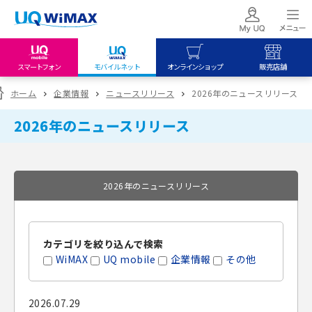
スマートフォン
モバイルネット
オンラインショップ
販売店舗
my UQ WiMAX
UQ mobile
UQ mobile
ホーム
企業情報
ニュースリリース
2026年のニュースリリース
UQ WiMAX ご契約の方
オンラインショップ
販売店舗
2026年のニュースリリース
My UQ mobile
UQ WiMAX
UQ WiMAX
UQ mobile ご契約の方
オンラインショップ
販売店舗
UQ mobile
2026年のニュースリリース
データチャージサイト
カテゴリを絞り込んで検索
WiMAX
UQ mobile
企業情報
その他
2026.07.29