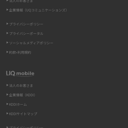
法人のお客さま
点も解説
企業情報（UQコミュニケーションズ）
ONU（光回線終端装置）とは？モデム・ルーター・ホームゲートウェイと
の違いを解説
プライバシーポリシー
プライバシーポータル
ギガバイト（GB）とは？1GBの目安やギガが足りない時の対処法を紹介
ソーシャルメディアポリシー
Wi-Fi 6とは？Wi-Fi 5との違いやメリットと注意点、規格の種類も解説
約款•利用規約
テザリングはWi-Fiとどう違う？接続方法や注意点を解説！
Wi-Fiを自宅に設置する方法は？必要なことやポイントも紹介
法人のお客さま
光ファイバーとは？仕組みやメリット・デメリットを初心者向けにわかり
企業情報（KDDI）
やすく解説
KDDIホーム
ストリーミング再生とは？ダウンロードとの違いやメリット・デメリット
KDDIサイトマップ
を解説
プライバシーポリシー