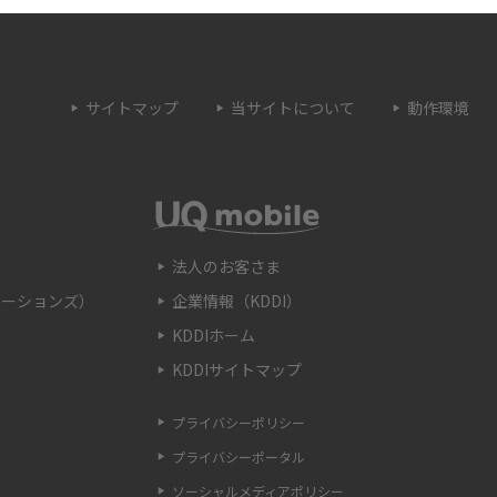
とは？うまくいかない
Wi-Fi接続が簡単にできるWPSボタンとは？接
続手順や利用シーンを紹介
サイトマップ
当サイトについて
動作環境
トとは？ルーターとの
Wi-Fiのブリッジモードとは？特徴やメリッ
解説
ト、使用する時の注意点などを解説
OSSとの違いや接続方
Wi-Fiのaとgの違いとは？それぞれの特徴や主
を解説
に使うシーンを解説
法人のお客さま
ケーションズ）
企業情報（KDDI）
認する方法を解説！確
Wi-Fiの自動接続方法をわかりやすく解説！注
KDDIホーム
も紹介
意点や接続できない際の対処法も紹介
KDDIサイトマップ
とは？種類や見分け
FTTHとは？光回線の配線方式の種類やメリッ
プライバシーポリシー
解説
ト、注意点を解説
プライバシーポータル
ソーシャルメディアポリシー