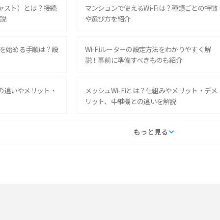
ムキャスト）とは？接続
マンションで使えるWi-Fiは？種類ごとの特徴
説
や選び方を紹介
を始める手順は？設
Wi-Fiルーターの設定方法をわかりやすく解
説！事前に準備すべきものも紹介
との違いやメリット・
メッシュWi-Fiとは？仕組みやメリット・デメ
リット、中継機との違いを解説
タルするメリットと
持ち運びできるポケット型Wi-Fiのおススメの
もっと見る
の特徴も紹介
選び方は？メリット・デメリットも紹介
通信の仕組みやメリッ
工事不要！置くだけWi-Fiの特徴は？メリッ
ト・デメリットや選び方を解説
型Wi-Fiは？選び
ポケット型Wi-Fi（モバイルWi-Fi）とは？おス