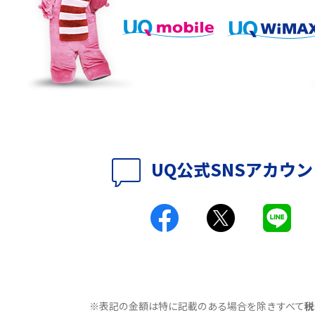
説
パソコンやスマホで確
テレワークに必要なもの4選！充実させるため
のアイテムや継続のポイントも解説
時に考えられる原因9つ
LINEで動画が送れない7つの原因と対処法を紹
介！長さ・容量についても解説
UQ公式SNSアカウ
時に考えられる10の原
UQ WiMAXがつながらないのはなぜ？12個の原
因と対処法、改善されない時の手段を解説
付きアクセス）とは？
Wi-Fiの速度を上げる方法13選！遅い原因と対
処法を紹介
原因は？自宅でできる
Wi-Fiのバンドステアリング機能とは？メリッ
トやデメリット、接続方法を解説
※表記の金額は特に記載のある場合を除きすべて
税