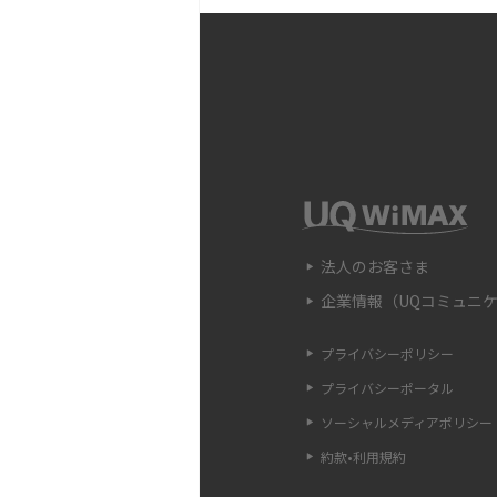
Wi-Fi中継器の設定方法
時の原因や対処法も解説
Wi-Fiのアクセスポイン
違いや接続手順、注意点も
Wi-FiのWPS機能とは？A
法、接続できない時の対処
法人のお客さま
企業情報（UQコミュニ
Wi-Fiのパスワードを確
認ができない場合の対処法
プライバシーポリシー
プライバシーポータル
LANケーブルのカテゴリ
ソーシャルメディアポリシー
方・選び方をわかりやすく
約款•利用規約