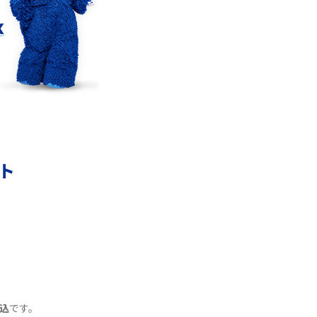
リモートワークの環境を整える3つのポイン
ト！おススメのアイテムも紹介
YouTubeが重い・遅い・止まるのはなぜ？原因
と9つの対処法を解説
ント
Wi-Fiの認証エラーとは？認証できない主な原
因と7つの対処方を紹介
Wi-Fiルーターを再起動する2つの方法！メリッ
トや注意点なども解説
Wi-FiをPPPoE接続する方法は？IPoE接続との
違いや注意点をわかりやすく解説
込
です。