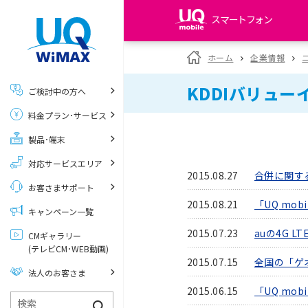
スマートフォン
my UQ WiMAX
ホーム
企業情報
UQ WiMAX ご契約の方
KDDIバリュ
ご検討中の方へ
My UQ mobile
料金プラン･サービス
UQ mobile ご契約の方
製品･端末
UQ mobile
データチャージサイト
対応サービスエリア
2015.08.27
合併に関す
お客さまサポート
2015.08.21
「UQ mo
キャンペーン一覧
2015.07.23
auの4G 
CMギャラリー
(テレビCM･WEB動画)
2015.07.15
全国の「ゲオ
法人のお客さま
2015.06.15
「UQ mo