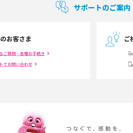
紹介
スメする方の特徴や選び方を解説
サポートのご案内
とは？モデム・ルータ
ギガバイト（GB）とは？1GBの目安やギガが
の違いを解説
足りない時の対処法を紹介
中のお客さま
ご
う違う？接続方法や注
Wi-Fiを自宅に設置する方法は？必要なことや
ポイントも紹介
るご質問・各種お手続き
トでお問い合わせ
ダウンロードとの違
6Gとはどんな通信技術？Beyond 5Gや実用化
を解説
課題などを解説
らない原因は？すぐに
UQ WiMAXの評判は？特徴やメリット・デメリ
ットを口コミと併せて紹介
YouTubeの音が出ない原因とは？スマホ
通信速度は？快適に
（iPhone・Android）とパソコンの対処法を