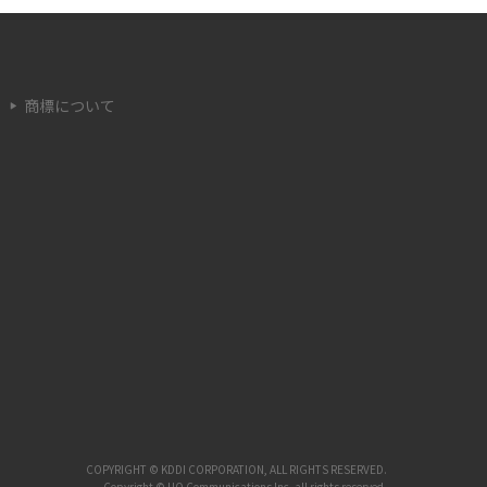
Wi-FiはQRコードで接続できる！メリットや作
成方法などを解説
商標について
Wi-Fi Directとは通信方式のこと！メリット・
デメリットや使い方を解説
Wi-Fiの通信速度の目安は？遅くなる原因や対
処法を解説
Wi-Fiを乗り換えるタイミングはいつ？注意点
やポイント、キャンペーンも解説
アプリのダウンロードが遅い原因は？対処法8
選とともに紹介
COPYRIGHT © KDDI CORPORATION, ALL RIGHTS RESERVED.
Copyright © UQ Communications Inc. all rights reserved.