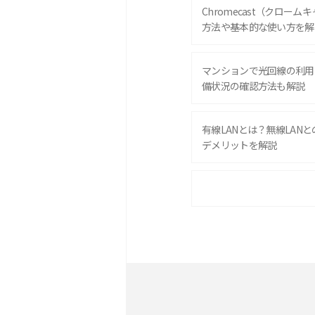
Chromecast（クロー
方法や基本的な使い方を解
マンションで光回線の利用
備状況の確認方法も解説
有線LANとは？無線LAN
デメリットを解説
ポケット型Wi-Fiをレン
は？選び方や向いている方
ポケット型Wi-Fiとは？
ト・デメリットを解説
無制限で利用できるポケット