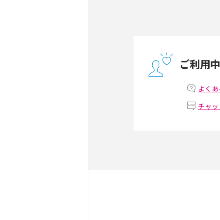
方や通信費を抑える方法も
ONU（光回線終端装置）
ー・ホームゲートウェイと
ご利用
テザリングはWi-Fiとど
意点を解説！
よくあ
チャッ
ストリーミング再生とは？
いやメリット・デメリット
スマホがWi-Fiにつなが
試せる対処法も紹介！
ネットフリックスに適した
視聴するための方法も解説