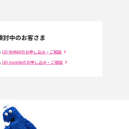
すぐに使うための方法や注意点も解説
Wi-Fi 6とは？Wi-Fi 5との違いやメリットと注意
点、規格の種類も解説
検討中のお客さま
光ファイバーとは？仕組みやメリット・デメリ
ットを初心者向けにわかりやすく解説
UQ WiMAXのお申し込み・ご相談
UQ mobileのお申し込み・ご相談
の
引っ越し費用の相場は？ひとり暮らしや家族の
場合の目安や費用を抑える方法を解説
アップロードが遅い原因とは？起こり得る問題
と解決方法を解説
5Gの「ミリ波」ってどんな電波？Sub6との違
解
い・利用の注意点を解説