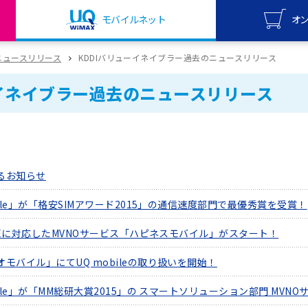
モバイルネット
オ
UQ mo
ニュースリリース
KDDIバリューイネイブラー過去のニュースリリース
オンライ
ーイネイブラー過去のニュースリリース
UQ Wi
オンライ
るお知らせ
bile」が「格安SIMアワード2015」の通信速度部門で最優秀賞を受賞！
LTEに対応したMVNOサービス「ハピネスモバイル」がスタート！
モバイル」にてUQ mobileの取り扱いを開始！
bile」が「MM総研大賞2015」の スマートソリューション部門 MV