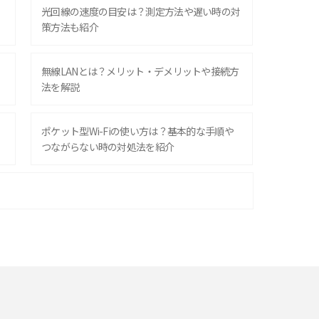
光回線の速度の目安は？測定方法や遅い時の対
策方法も紹介
無線LANとは？メリット・デメリットや接続方
法を解説
ポケット型Wi-Fiの使い方は？基本的な手順や
つながらない時の対処法を紹介
ポケット型Wi-Fiはクレカなしでも利用でき
る？口座振替の方法や注意点も解説
ポケット型Wi-Fiを月額なしで利用できるのは
なぜ？メリット・デメリットも紹介
即日受け取りできるポケット型Wi-Fiはある？