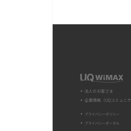
Wi-Fiが頻繁に途切れる
対処法を解説
Wi-Fi中継器の設定方法
時の原因や対処法も解説
Wi-Fiのアクセスポイン
違いや接続手順、注意点も
Wi-FiのWPS機能とは？A
法、接続できない時の対処
法人のお客さま
企業情報（UQコミュニ
Wi-Fiのパスワードを確
認ができない場合の対処法
プライバシーポリシー
プライバシーポータル
LANケーブルのカテゴリ