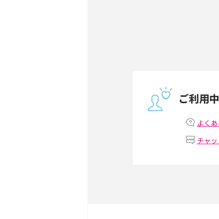
無制限で利用できるポケット
方や通信費を抑える方法も
ONU（光回線終端装置）
ー・ホームゲートウェイと
ご利用
テザリングはWi-Fiとど
意点を解説！
よくあ
チャッ
ストリーミング再生とは？
いやメリット・デメリット
スマホがWi-Fiにつなが
試せる対処法も紹介！