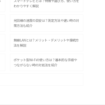
メ
スマートテレビとは？特徴や選び方、使い方を
わかりやすく解説
光回線の速度の目安は？測定方法や遅い時の対
策方法も紹介
無線LANとは？メリット・デメリットや接続方
法を解説
ポケット型Wi-Fiの使い方は？基本的な手順や
つながらない時の対処法を紹介
ポケット型Wi-Fiはクレカなしでも利用でき
る？口座振替の方法や注意点も解説
ポケット型Wi-Fiを月額なしで利用できるのは
なぜ？メリット・デメリットも紹介