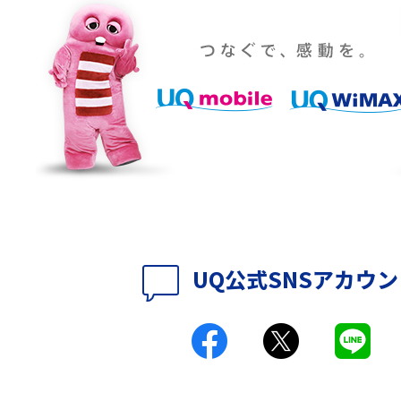
YouTubeの音が出ない原因とは？スマホ
通信速度は？快適に
（iPhone・Android）とパソコンの対処法を
説
パソコンやスマホで確
テレワークに必要なもの4選！充実させるため
のアイテムや継続のポイントも解説
時に考えられる原因9つ
LINEで動画が送れない7つの原因と対処法を紹
介！長さ・容量についても解説
UQ公式SNSアカウ
時に考えられる10の原
UQ WiMAXがつながらないのはなぜ？12個の原
因と対処法、改善されない時の手段を解説
付きアクセス）とは？
Wi-Fiの速度を上げる方法13選！遅い原因と対
処法を紹介