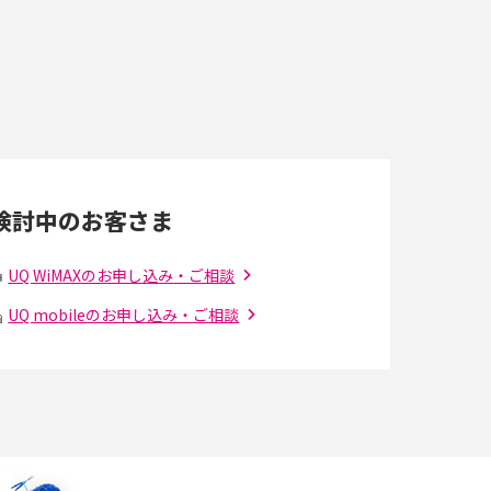
即日受け取りできるポケット型Wi-Fiはある？
すぐに使うための方法や注意点も解説
Wi-Fi 6とは？Wi-Fi 5との違いやメリットと注意
点、規格の種類も解説
検討中のお客さま
光ファイバーとは？仕組みやメリット・デメリ
ットを初心者向けにわかりやすく解説
UQ WiMAXのお申し込み・ご相談
UQ mobileのお申し込み・ご相談
の
引っ越し費用の相場は？ひとり暮らしや家族の
場合の目安や費用を抑える方法を解説
アップロードが遅い原因とは？起こり得る問題
と解決方法を解説