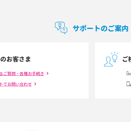
型Wi-Fiは？選び
ポケット型Wi-Fi（モバイルWi-Fi）とは？おス
紹介
スメする方の特徴や選び方を解説
サポートのご案内
とは？モデム・ルータ
ギガバイト（GB）とは？1GBの目安やギガが
の違いを解説
足りない時の対処法を紹介
中のお客さま
ご
う違う？接続方法や注
Wi-Fiを自宅に設置する方法は？必要なことや
ポイントも紹介
るご質問・各種お手続き
トでお問い合わせ
ダウンロードとの違
6Gとはどんな通信技術？Beyond 5Gや実用化
を解説
課題などを解説
らない原因は？すぐに
UQ WiMAXの評判は？特徴やメリット・デメリ
ットを口コミと併せて紹介