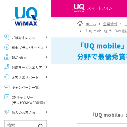
スマートフォン
my UQ WiMAX
ホーム
企業情報
UQ WiMAX ご契約の方
「UQ mobile」が「M
ご検討中の方へ
My UQ mobile
「UQ mobi
料金プラン･サービス
UQ mobile ご契約の方
分野で最優秀賞
製品･端末
UQ mobile
データチャージサイト
対応サービスエリア
お客さまサポート
キャンペーン一覧
CMギャラリー
(テレビCM･WEB動画)
法人のお客さま
「UQ mobi