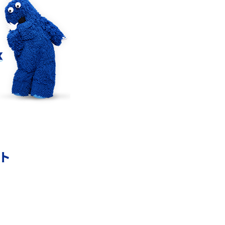
5Gの「ミリ波」ってどんな電波？Sub6との違
解
い・利用の注意点を解説
リモートワークの環境を整える3つのポイン
ト！おススメのアイテムも紹介
YouTubeが重い・遅い・止まるのはなぜ？原因
と9つの対処法を解説
ント
Wi-Fiの認証エラーとは？認証できない主な原
因と7つの対処方を紹介
Wi-Fiルーターを再起動する2つの方法！メリッ
トや注意点なども解説