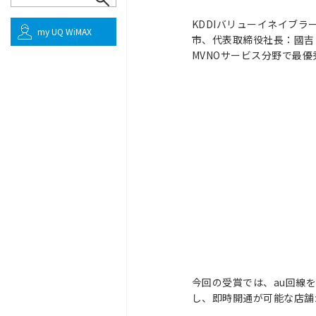
KDDIバリューイネイブ
my UQ WiMAX
市、代表取締役社長：國吉 
MVNOサービス分野で最
今回の受賞では、au回線
し、即時開通が可能な店舗が