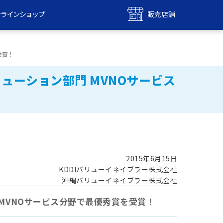
ンラインショップ
販売店舗
bile
UQ mobile
ンショップ
販売店舗
受賞！
MAX
UQ WiMAX
ソリューション部門 MVNOサービス
ンショップ
販売店舗
2015年6月15日
KDDIバリューイネイブラー株式会社
沖縄バリューイネイブラー株式会社
門 MVNOサービス分野で最優秀賞を受賞！