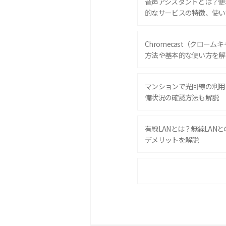
音声アシスタントとは？便
的なサービスの特徴、使い
Chromecast（クロー
方法や基本的な使い方を解
マンションで光回線の利用
備状況の確認方法も解説
有線LANとは？無線LAN
デメリットを解説
ポケット型Wi-Fiをレン
は？選び方や向いている方
ポケット型Wi-Fiとは？
ト・デメリットを解説