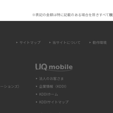
原因は？自宅でできる
Wi-Fiのバンドステアリング機能とは？メリッ
トやデメリット、接続方法を解説
※表記の金額は特に記載のある場合を除きすべて
税
とは？うまくいかない
Wi-Fi接続が簡単にできるWPSボタンとは？接
続手順や利用シーンを紹介
サイトマップ
当サイトについて
動作環境
トとは？ルーターとの
Wi-Fiのブリッジモードとは？特徴やメリッ
解説
ト、使用する時の注意点などを解説
OSSとの違いや接続方
Wi-Fiのaとgの違いとは？それぞれの特徴や主
を解説
に使うシーンを解説
法人のお客さま
ケーションズ）
企業情報（KDDI）
認する方法を解説！確
Wi-Fiの自動接続方法をわかりやすく解説！注
KDDIホーム
も紹介
意点や接続できない際の対処法も紹介
KDDIサイトマップ
とは？種類や見分け
FTTHとは？光回線の配線方式の種類やメリッ