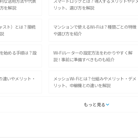
利な活用方法や代表
スマートロックとは？導入するメリットやデ
方を解説
リット、選び方を解説
ムキャスト）とは？接続
マンションで使えるWi-Fiは？種類ごとの特徴
説
や選び方を紹介
を始める手順は？設
Wi-Fiルーターの設定方法をわかりやすく解
説！事前に準備すべきものも紹介
との違いやメリット・
メッシュWi-Fiとは？仕組みやメリット・デメ
リット、中継機との違いを解説
タルするメリットと
持ち運びできるポケット型Wi-Fiのおススメの
もっと見る
の特徴も紹介
選び方は？メリット・デメリットも紹介
通信の仕組みやメリッ
工事不要！置くだけWi-Fiの特徴は？メリッ
ト・デメリットや選び方を解説