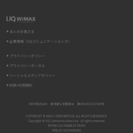
を解説
インスタのDMの送り方は？便利機能の使い方や注意点をわかりやすく解説
法人のお客さま
Bluetooth®とは？Wi-Fiとの違いやスマホ・PCとの接続方法を解説
企業情報（UQコミュニケーションズ）
LINEで送信取り消しをする方法は？相手に知られるのか、削除との違いも
紹介
プライバシーポリシー
プライバシーポータル
「iPhoneを探す」の使い方と設定方法を紹介！ブラウザやアプリから探す
方法を詳しく解説
ソーシャルメディアポリシー
約款•利用規約
Wi-Fiを快適に使うための速度はどれくらい？用途別の目安・回線ごとの平
均を紹介
KDDI株式会社 東京都公安委員会 第301001102509号
LINEの着信音や通知音の設定・変更方法を解説！鳴らない場合の対処法も
紹介
COPYRIGHT © KDDI CORPORATION, ALL RIGHTS RESERVED.
Copyright © UQ Communications Inc. all rights reserved.
©PINK GACHA&BLUE MUKU
©BLUE GACHAMUKU
着信拒否とは？設定方法やブロックした番号の確認方法を解説