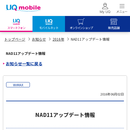
スマートフォン
モバイルネット
オンラインショップ
販売店舗
my UQ WiMAX
UQ mobile
UQ mobile
トップページ
お知らせ
2016年
NAD11アップデート情報
UQ WiMAX ご契約の方
オンラインショップ
販売店舗
NAD11アップデート情報
My UQ mobile
UQ WiMAX
UQ WiMAX
お知らせ一覧に戻る
UQ mobile ご契約の方
オンラインショップ
販売店舗
UQ mobile
データチャージサイト
WiMAX
2016年06月02日
NAD11アップデート情報