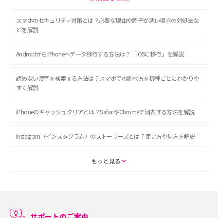
スマホのセキュリティ対策とは？必要な理由や調子が悪い場合の対処法な
どを解説
AndroidからiPhoneへデータ移行する方法は？「iOSに移行」を解説
読めない漢字を検索する方法は？スマホでの調べ方を機種ごとにわかりや
すく解説
iPhoneのキャッシュクリアとは？SafariやChromeで消去する方法を解説
Instagram（インスタグラム）のストーリーズとは？使い方や見方を解説
ASMRとは？初心者向けの代表ジャンルや楽しみ方を解説
もっと見る
スマホのアラーム設定方法を解説！鳴らない原因と対処法、便利機能も紹
介
サポートのご案内