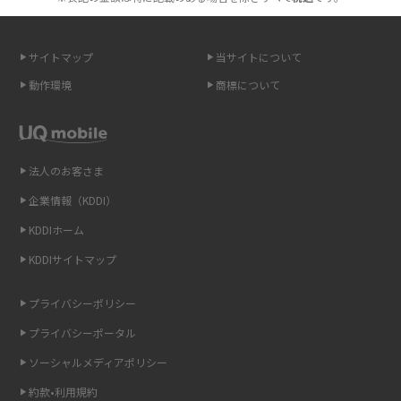
スマホのネット通信速度が遅い原因は？すぐできる対処法や見直すポイン
トを解説
サイトマップ
当サイトについて
動作環境
商標について
スマホや携帯端末の通信速度制限とは？回避のコツや解除のタイミング・
方法を解説
LINEの引き継ぎ方法は？対象データや事前準備・条件・注意点などを解説
法人のお客さま
企業情報（KDDI）
LINEの通知がこない時の原因と対処法9選！設定の確認手順も解説
KDDIホーム
非通知設定とは？184で電話をかける方法やiPhone・Androidの設定を解説
KDDIサイトマップ
iCloudの使用容量を減らす9つの方法！使用状況の確認手順も紹介
プライバシーポリシー
プライバシーポータル
スマホのウィジェットとは？iPhone・Androidの設定方法やおススメを紹
介
ソーシャルメディアポリシー
約款•利用規約
リプライ機能とは？LINE、X（旧Twitter）、Instagram、TikTokで送る方法