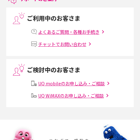
LINEで友だちを削除する方法は？方法ごとの影響や復活・復元する方法も
解説
ご利用中のお客さま
プリペイドSIMとは？種類やメリット・デメリット、利用までの流れを解説
よくあるご質問・各種お手続き
MNOとは？MVNOやMVNEとの違いやメリット・デメリットを解説
チャットでお問い合わせ
VPN接続とは？仕組みや必要性、メリット・デメリット、接続方法を解説
ご検討中のお客さま
Threads（スレッズ）とは？主な機能や登録方法、投稿の仕方を解説
UQ mobileのお申し込み・ご相談
Instagram（インスタグラム）でスクショするとバレる？バレるケースや撮
り方も解説
UQ WiMAXのお申し込み・ご相談
SMSとは？料金やできること、注意点や届かない時の対処法を解説
Discord（ディスコード）とは？使い方や用語の意味、便利な機能を解説
iPhone 16eとiPhone SE（第3世代）の違いは？サイズやスペックを比較し