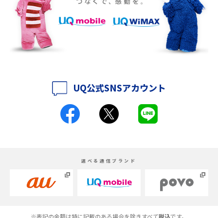
て解説
iPhone 16eとiPhone 14を徹底比較！スペック・機能の違いをわかりやすく
紹介
iPhone 16シリーズのモデルを比較！価格・サイズ・カメラ性能の違いを徹
底解説
UQ公式SNSアカウント
iPhone 16とiPhone 15の違いは？カメラ・スペック・機能を徹底比較
iPhoneの機種変更のやり方は？事前準備・手順やデータ移行方法をわかり
やすく解説
スマホが高い理由は？購入費用を抑える方法や端末を選ぶ時の注意点を解
選べる通信ブランド
説！
Androidスマホとは？特徴やメリット・デメリット、おススメ機種を紹介
高校生にスマホ制限は必要？所持率やメリット・デメリットを詳しく紹介
※表記の金額は特に記載のある場合を除きすべて
税込
です。