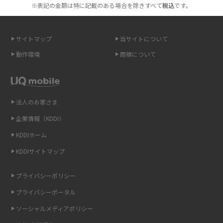
高校生にスマホ制限は必要？所持率やメリット・デメリットを詳しく紹介
※表記の金額は特に記載のある場合を除きすべて
税込
です。
スマホのネット通信速度が遅い原因は？すぐできる対処法や見直すポイン
トを解説
サイトマップ
当サイトについて
動作環境
商標について
スマホや携帯端末の通信速度制限とは？回避のコツや解除のタイミング・
方法を解説
LINEの引き継ぎ方法は？対象データや事前準備・条件・注意点などを解説
法人のお客さま
企業情報（KDDI）
LINEの通知がこない時の原因と対処法9選！設定の確認手順も解説
KDDIホーム
非通知設定とは？184で電話をかける方法やiPhone・Androidの設定を解説
KDDIサイトマップ
iCloudの使用容量を減らす9つの方法！使用状況の確認手順も紹介
プライバシーポリシー
プライバシーポータル
スマホのウィジェットとは？iPhone・Androidの設定方法やおススメを紹
介
ソーシャルメディアポリシー