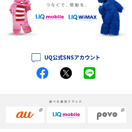
iPhone 16eとiPhone SE（第3世代）の違いは？サイズやスペックを比較し
て解説
iPhone 16eとiPhone 14を徹底比較！スペック・機能の違いをわかりやすく
紹介
iPhone 16シリーズのモデルを比較！価格・サイズ・カメラ性能の違いを徹
底解説
UQ公式SNSアカウント
iPhone 16とiPhone 15の違いは？カメラ・スペック・機能を徹底比較
iPhoneの機種変更のやり方は？事前準備・手順やデータ移行方法をわかり
やすく解説
スマホが高い理由は？購入費用を抑える方法や端末を選ぶ時の注意点を解
選べる通信ブランド
説！
Androidスマホとは？特徴やメリット・デメリット、おススメ機種を紹介