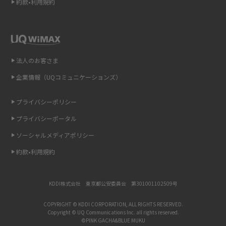
約款•利用規約
リプライ機能とは？LINE、X（旧Twitter）、Instagram、TikTokで送る方法
を解説
インスタのDMの送り方は？便利機能の使い方や注意点をわかりやすく解説
法人のお客さま
Bluetooth®とは？Wi-Fiとの違いやスマホ・PCとの接続方法を解説
企業情報（UQコミュニケーションズ）
LINEで送信取り消しをする方法は？相手に知られるのか、削除との違いも
紹介
プライバシーポリシー
プライバシーポータル
「iPhoneを探す」の使い方と設定方法を紹介！ブラウザやアプリから探す
方法を詳しく解説
ソーシャルメディアポリシー
約款•利用規約
Wi-Fiを快適に使うための速度はどれくらい？用途別の目安・回線ごとの平
均を紹介
KDDI株式会社 東京都公安委員会 第301001102509号
LINEの着信音や通知音の設定・変更方法を解説！鳴らない場合の対処法も
紹介
COPYRIGHT © KDDI CORPORATION, ALL RIGHTS RESERVED.
Copyright © UQ Communications Inc. all rights reserved.
©PINK GACHA&BLUE MUKU