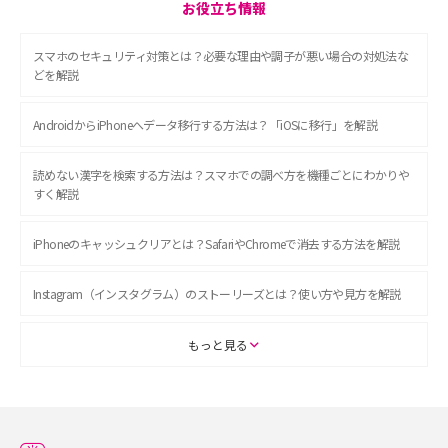
お役立ち情報
スマホのセキュリティ対策とは？必要な理由や調子が悪い場合の対処法な
どを解説
AndroidからiPhoneへデータ移行する方法は？「iOSに移行」を解説
読めない漢字を検索する方法は？スマホでの調べ方を機種ごとにわかりや
すく解説
iPhoneのキャッシュクリアとは？SafariやChromeで消去する方法を解説
Instagram（インスタグラム）のストーリーズとは？使い方や見方を解説
ASMRとは？初心者向けの代表ジャンルや楽しみ方を解説
もっと見る
スマホのアラーム設定方法を解説！鳴らない原因と対処法、便利機能も紹
介