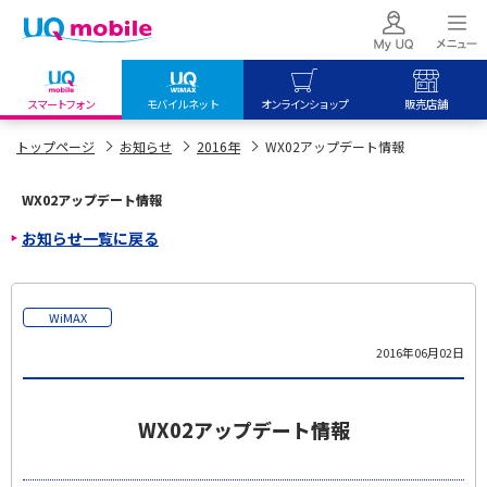
スマートフォン
モバイルネット
オンラインショップ
販売店舗
my UQ WiMAX
UQ mobile
UQ mobile
トップページ
お知らせ
2016年
WX02アップデート情報
UQ WiMAX ご契約の方
オンラインショップ
販売店舗
WX02アップデート情報
My UQ mobile
UQ WiMAX
UQ WiMAX
お知らせ一覧に戻る
UQ mobile ご契約の方
オンラインショップ
販売店舗
UQ mobile
データチャージサイト
WiMAX
2016年06月02日
WX02アップデート情報