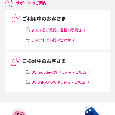
サポートのご案内
LINEで友だちを削除する方法は？方法ごとの影響や復活・復元する方法も
解説
ご利用中のお客さま
プリペイドSIMとは？種類やメリット・デメリット、利用までの流れを解説
よくあるご質問・各種お手続き
MNOとは？MVNOやMVNEとの違いやメリット・デメリットを解説
チャットでお問い合わせ
VPN接続とは？仕組みや必要性、メリット・デメリット、接続方法を解説
ご検討中のお客さま
Threads（スレッズ）とは？主な機能や登録方法、投稿の仕方を解説
UQ mobileのお申し込み・ご相談
Instagram（インスタグラム）でスクショするとバレる？バレるケースや撮
り方も解説
UQ WiMAXのお申し込み・ご相談
SMSとは？料金やできること、注意点や届かない時の対処法を解説
Discord（ディスコード）とは？使い方や用語の意味、便利な機能を解説