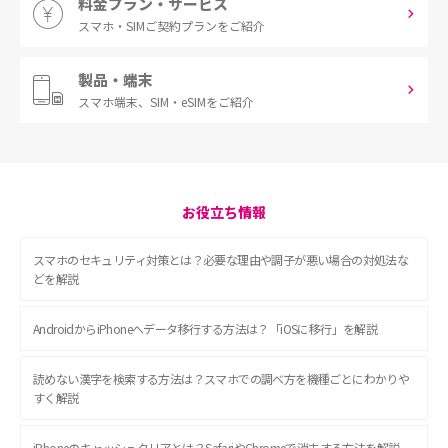
料金プラン・サービス
スマホ・SIM
ご契約プランをご紹介
製品・端末
スマホ端末、
SIM・eSIMをご紹介
お役立ち情報
スマホのセキュリティ対策とは？必要な理由や調子が悪い場合の対処法な
どを解説
AndroidからiPhoneへデータ移行する方法は？「iOSに移行」を解説
読めない漢字を検索する方法は？スマホでの調べ方を機種ごとにわかりや
すく解説
iPhoneのキャッシュクリアとは？SafariやChromeで消去する方法を解説