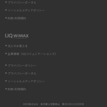
プライバシーポータル
ソーシャルメディアポリシー
非通知設定とは？184で電話をかける方法やiPhone・Androidの設定を解説
約款•利用規約
iCloudの使用容量を減らす9つの方法！使用状況の確認手順も紹介
スマホのウィジェットとは？iPhone・Androidの設定方法やおススメを紹
介
法人のお客さま
リプライ機能とは？LINE、X（旧Twitter）、Instagram、TikTokで送る方法
企業情報（UQコミュニケーションズ）
を解説
プライバシーポリシー
インスタのDMの送り方は？便利機能の使い方や注意点をわかりやすく解説
プライバシーポータル
Bluetooth®とは？Wi-Fiとの違いやスマホ・PCとの接続方法を解説
ソーシャルメディアポリシー
約款•利用規約
LINEで送信取り消しをする方法は？相手に知られるのか、削除との違いも
紹介
KDDI株式会社 東京都公安委員会 第301001102509号