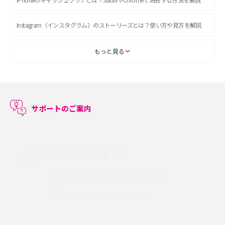
Instagram（インスタグラム）のストーリーズとは？使い方や見方を解説
ASMRとは？初心者向けの代表ジャンルや楽しみ方を解説
もっと見る
スマホのアラーム設定方法を解説！鳴らない原因と対処法、便利機能も紹
介
サポートのご案内
LINEで友だちを削除する方法は？方法ごとの影響や復活・復元する方法も
解説
プリペイドSIMとは？種類やメリット・デメリット、利用までの流れを解説
ご利用中のお客さま
MNOとは？MVNOやMVNEとの違いやメリット・デメリットを解説
よくあるご質問・各種お手続き
チャットでお問い合わせ
VPN接続とは？仕組みや必要性、メリット・デメリット、接続方法を解説
Threads（スレッズ）とは？主な機能や登録方法、投稿の仕方を解説