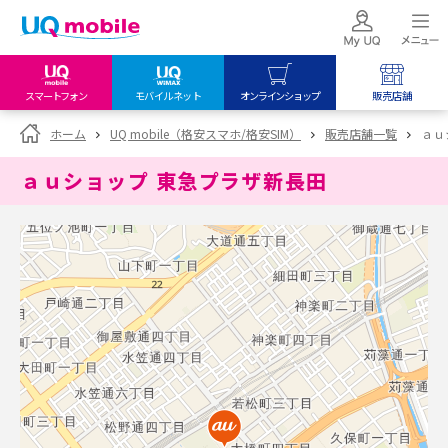
スマートフォン
モバイルネット
オンラインショップ
販売店舗
my UQ WiMAX
UQ mobile
UQ mobile
ホーム
UQ mobile（格安スマホ/格安SIM）
販売店舗一覧
ａｕ
UQ WiMAX ご契約の方
オンラインショップ
販売店舗
ａｕショップ 東急プラザ新長田
My UQ mobile
UQ WiMAX
UQ WiMAX
UQ mobile ご契約の方
オンラインショップ
販売店舗
UQ mobile
データチャージサイト