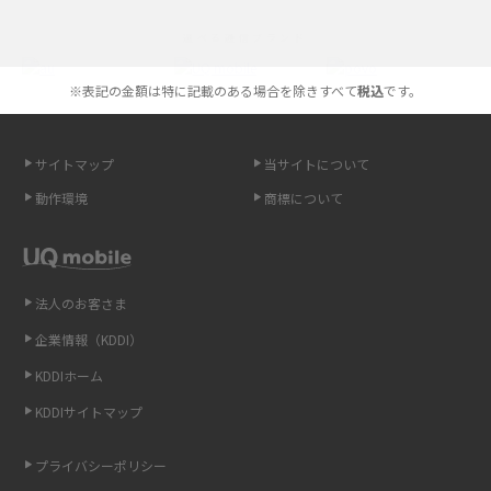
iPhoneの機種変更のやり方は？事前準備・手順やデータ移行方法をわかり
選べる通信ブランド
やすく解説
※表記の金額は特に記載のある場合を除きすべて
税込
です。
スマホが高い理由は？購入費用を抑える方法や端末を選ぶ時の注意点を解
説！
サイトマップ
当サイトについて
Androidスマホとは？特徴やメリット・デメリット、おススメ機種を紹介
動作環境
商標について
高校生にスマホ制限は必要？所持率やメリット・デメリットを詳しく紹介
スマホのネット通信速度が遅い原因は？すぐできる対処法や見直すポイン
トを解説
法人のお客さま
企業情報（KDDI）
スマホや携帯端末の通信速度制限とは？回避のコツや解除のタイミング・
KDDIホーム
方法を解説
KDDIサイトマップ
LINEの引き継ぎ方法は？対象データや事前準備・条件・注意点などを解説
プライバシーポリシー
LINEの通知がこない時の原因と対処法9選！設定の確認手順も解説