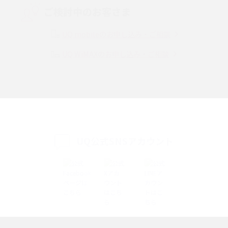
ご検討中のお客さま
Instagram（インスタグラム）でスクショするとバレる？バレるケースや撮
り方も解説
UQ mobileのお申し込み・ご相談
UQ WiMAXのお申し込み・ご相談
SMSとは？料金やできること、注意点や届かない時の対処法を解説
Discord（ディスコード）とは？使い方や用語の意味、便利な機能を解説
iPhone 16eとiPhone SE（第3世代）の違いは？サイズやスペックを比較し
て解説
UQ公式SNSアカウント
iPhone 16eとiPhone 14を徹底比較！スペック・機能の違いをわかりやすく
紹介
iPhone 16シリーズのモデルを比較！価格・サイズ・カメラ性能の違いを徹
底解説
iPhone 16とiPhone 15の違いは？カメラ・スペック・機能を徹底比較