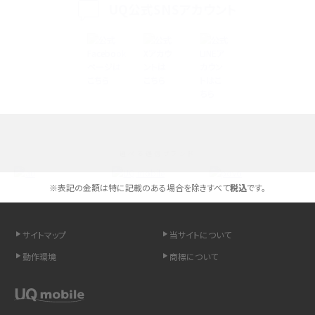
iPhone 16シリーズのモデルを比較！価格・サイズ・カメラ性能の違いを徹底解説
UQ公式SNSアカウント
iPhone 16とiPhone 15の違いは？カメラ・スペック・機能を徹底比較
iPhoneの機種変更のやり方は？事前準備・手順やデータ移行方法をわかりやす
く解説
スマホが高い理由は？購入費用を抑える方法や端末を選ぶ時の注意点を解説！
選べる通信ブランド
Androidスマホとは？特徴やメリット・デメリット、おススメ機種を紹介
※表記の金額は特に記載のある場合を除きすべて
税込
です。
高校生にスマホ制限は必要？所持率やメリット・デメリットを詳しく紹介
スマホのネット通信速度が遅い原因は？すぐできる対処法や見直すポイントを解
サイトマップ
当サイトについて
説
動作環境
商標について
スマホや携帯端末の通信速度制限とは？回避のコツや解除のタイミング・方法
を解説