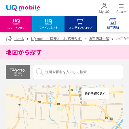
スマートフォン
モバイルネット
オンラインショップ
販売店舗
my UQ WiMAX
UQ mobile
UQ mobile
ホーム
UQ mobile（格安スマホ/格安SIM）
販売店舗一覧
地図か
UQ WiMAX ご契約の方
オンラインショップ
販売店舗
地図から探す
My UQ mobile
UQ WiMAX
UQ WiMAX
UQ mobile ご契約の方
オンラインショップ
販売店舗
現在地を
表示
UQ mobile
データチャージサイト
条件を絞り込む