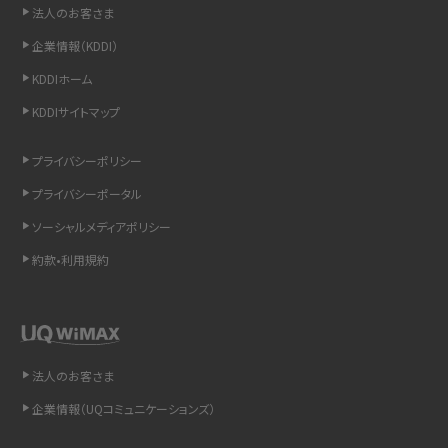
法人のお客さま
LINEの引き継ぎ方法は？対象データや事前準備・条件・注意点などを解説
企業情報（KDDI）
LINEの通知がこない時の原因と対処法9選！設定の確認手順も解説
KDDIホーム
KDDIサイトマップ
非通知設定とは？184で電話をかける方法やiPhone・Androidの設定を解説
プライバシーポリシー
iCloudの使用容量を減らす9つの方法！使用状況の確認手順も紹介
プライバシーポータル
スマホのウィジェットとは？iPhone・Androidの設定方法やおススメを紹介
ソーシャルメディアポリシー
約款•利用規約
リプライ機能とは？LINE、X（旧Twitter）、Instagram、TikTokで送る方法を解説
インスタのDMの送り方は？便利機能の使い方や注意点をわかりやすく解説
Bluetooth®とは？Wi-Fiとの違いやスマホ・PCとの接続方法を解説
法人のお客さま
企業情報（UQコミュニケーションズ）
LINEで送信取り消しをする方法は？相手に知られるのか、削除との違いも紹介