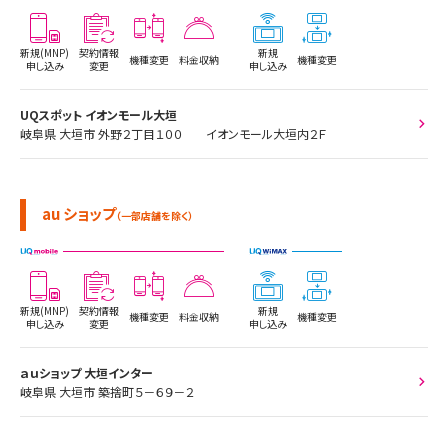
新規(MNP)
契約情報
新規
機種変更
料金収納
機種変更
申し込み
変更
申し込み
UQスポット イオンモール大垣
岐阜県 大垣市 外野２丁目１００ イオンモール大垣内２Ｆ
au ショップ
（一部店舗を除く）
新規(MNP)
契約情報
新規
機種変更
料金収納
機種変更
申し込み
変更
申し込み
ａｕショップ 大垣インター
岐阜県 大垣市 築捨町５－６９－２