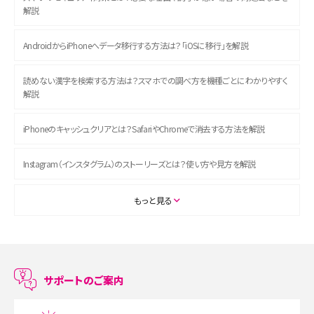
解説
AndroidからiPhoneへデータ移行する方法は？「iOSに移行」を解説
読めない漢字を検索する方法は？スマホでの調べ方を機種ごとにわかりやすく
解説
iPhoneのキャッシュクリアとは？SafariやChromeで消去する方法を解説
Instagram（インスタグラム）のストーリーズとは？使い方や見方を解説
ASMRとは？初心者向けの代表ジャンルや楽しみ方を解説
もっと見る
スマホのアラーム設定方法を解説！鳴らない原因と対処法、便利機能も紹介
LINEで友だちを削除する方法は？方法ごとの影響や復活・復元する方法も解説
サポートのご案内
プリペイドSIMとは？種類やメリット・デメリット、利用までの流れを解説