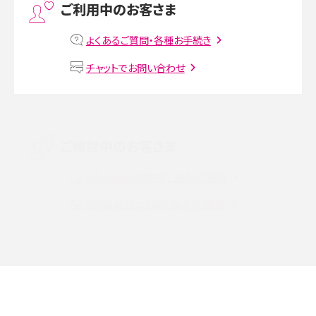
ご利用中のお客さま
MNOとは？MVNOやMVNEとの違いやメリット・デメリットを解説
よくあるご質問・各種お手続き
VPN接続とは？仕組みや必要性、メリット・デメリット、接続方法を解説
チャットでお問い合わせ
Threads（スレッズ）とは？主な機能や登録方法、投稿の仕方を解説
Instagram（インスタグラム）でスクショするとバレる？バレるケースや撮り方も解
ご検討中のお客さま
説
UQ mobileのお申し込み・ご相談
SMSとは？料金やできること、注意点や届かない時の対処法を解説
UQ WiMAXのお申し込み・ご相談
Discord（ディスコード）とは？使い方や用語の意味、便利な機能を解説
iPhone 16eとiPhone SE（第3世代）の違いは？サイズやスペックを比較して解説
iPhone 16eとiPhone 14を徹底比較！スペック・機能の違いをわかりやすく紹介