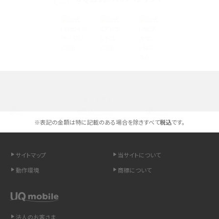
iPhone 16とiPhone 15の違いは？カメラ・スペック・機能を徹底比較
iPhoneの機種変更のやり方は？事前準備・手順やデータ移行方法をわかりやす
く解説
スマホが高い理由は？購入費用を抑える方法や端末を選ぶ時の注意点を解説！
選べる通信ブランド
Androidスマホとは？特徴やメリット・デメリット、おススメ機種を紹介
※表記の金額は特に記載のある場合を除きすべて
税込
です。
高校生にスマホ制限は必要？所持率やメリット・デメリットを詳しく紹介
スマホのネット通信速度が遅い原因は？すぐできる対処法や見直すポイントを解
サイトマップ
当サイトについて
説
動作環境
商標について
スマホや携帯端末の通信速度制限とは？回避のコツや解除のタイミング・方法
を解説
法人のお客さま
LINEの引き継ぎ方法は？対象データや事前準備・条件・注意点などを解説