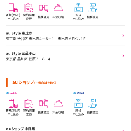
新規(MNP)
契約情報
新規
機種変更
料金収納
機種変更
申し込み
変更
申し込み
au Style 恵比寿
東京都 渋谷区 恵比寿４－６－１ 恵比寿ＭＦビル１Ｆ
au Style 武蔵小山
東京都 品川区 荏原３－８－４
au ショップ
（一部店舗を除く）
新規(MNP)
契約情報
新規
機種変更
料金収納
機種変更
申し込み
変更
申し込み
ａｕショップ 中目黒