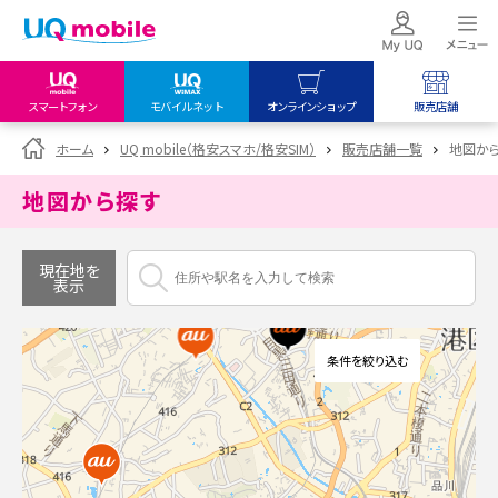
スマートフォン
モバイルネット
オンラインショップ
販売店舗
my UQ WiMAX
UQ mobile
UQ mobile
ホーム
UQ mobile（格安スマホ/格安SIM）
販売店舗一覧
地図か
UQ WiMAX ご契約の方
オンラインショップ
販売店舗
地図から探す
My UQ mobile
UQ WiMAX
UQ WiMAX
UQ mobile ご契約の方
オンラインショップ
販売店舗
現在地を
表示
UQ mobile
データチャージサイト
条件を絞り込む