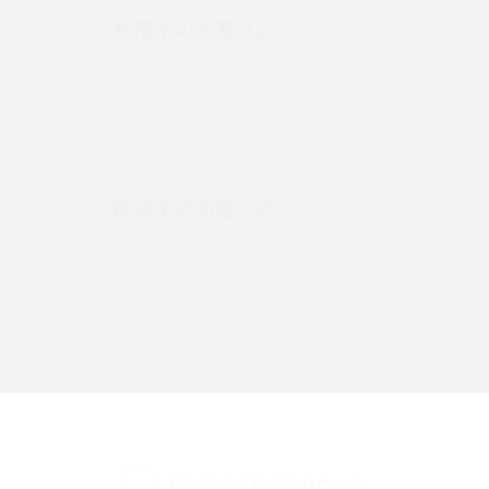
MNOとは？MVNOやMVNEとの違いやメリット・デメリットを解説
ご利用中のお客さま
よくあるご質問・各種お手続き
VPN接続とは？仕組みや必要性、メリット・デメリット、接続方法を解説
チャットでお問い合わせ
Threads（スレッズ）とは？主な機能や登録方法、投稿の仕方を解説
Instagram（インスタグラム）でスクショするとバレる？バレるケースや撮り方も解
ご検討中のお客さま
説
UQ mobileのお申し込み・ご相談
SMSとは？料金やできること、注意点や届かない時の対処法を解説
UQ WiMAXのお申し込み・ご相談
Discord（ディスコード）とは？使い方や用語の意味、便利な機能を解説
iPhone 16eとiPhone SE（第3世代）の違いは？サイズやスペックを比較して解説
iPhone 16eとiPhone 14を徹底比較！スペック・機能の違いをわかりやすく紹介
iPhone 16シリーズのモデルを比較！価格・サイズ・カメラ性能の違いを徹底解説
UQ公式SNSアカウント