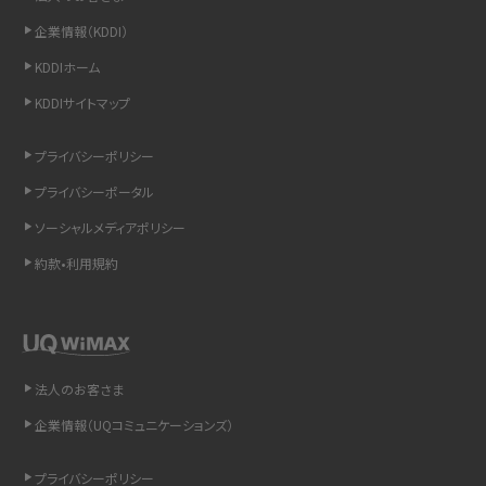
企業情報（KDDI）
LINEの通知がこない時の原因と対処法9選！設定の確認手順も解説
KDDIホーム
KDDIサイトマップ
非通知設定とは？184で電話をかける方法やiPhone・Androidの設定を解説
プライバシーポリシー
iCloudの使用容量を減らす9つの方法！使用状況の確認手順も紹介
プライバシーポータル
スマホのウィジェットとは？iPhone・Androidの設定方法やおススメを紹介
ソーシャルメディアポリシー
約款•利用規約
リプライ機能とは？LINE、X（旧Twitter）、Instagram、TikTokで送る方法を解説
インスタのDMの送り方は？便利機能の使い方や注意点をわかりやすく解説
Bluetooth®とは？Wi-Fiとの違いやスマホ・PCとの接続方法を解説
法人のお客さま
企業情報（UQコミュニケーションズ）
LINEで送信取り消しをする方法は？相手に知られるのか、削除との違いも紹介
プライバシーポリシー