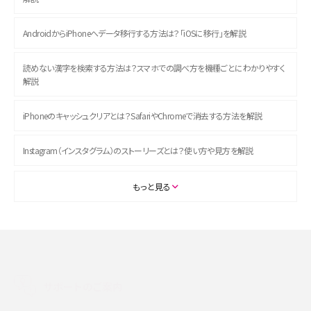
AndroidからiPhoneへデータ移行する方法は？「iOSに移行」を解説
読めない漢字を検索する方法は？スマホでの調べ方を機種ごとにわかりやすく
解説
iPhoneのキャッシュクリアとは？SafariやChromeで消去する方法を解説
Instagram（インスタグラム）のストーリーズとは？使い方や見方を解説
ASMRとは？初心者向けの代表ジャンルや楽しみ方を解説
もっと見る
スマホのアラーム設定方法を解説！鳴らない原因と対処法、便利機能も紹介
LINEで友だちを削除する方法は？方法ごとの影響や復活・復元する方法も解説
サポートのご案内
プリペイドSIMとは？種類やメリット・デメリット、利用までの流れを解説