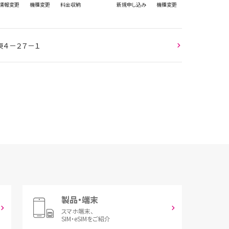
情報
変更
機種変更
料金収納
新規
申し込み
機種変更
東４－２７－１
製品・端末
スマホ端末、
SIM・eSIMをご紹介