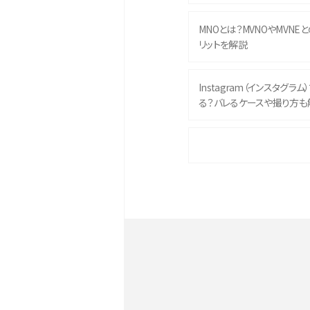
MNOとは？MVNOやMVNE
リットを解説
Instagram（インスタグラ
る？バレるケースや撮り方も
iPhone 16eとiPhone 
イズやスペックを比較して解
iPhone 16とiPhone 1
ク・機能を徹底比較
Androidスマホとは？特徴や
ススメ機種を紹介