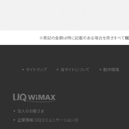
選べる通信ブランド
タイムラプスとは？撮影するメリットやおススメの
は？特徴や作り方を解説
シーン、コツなどをわかりやすく解説
ラゴン）とは？性能の確認
画面ミラーリングとは？接続の種類や方法、つな
※表記の金額は特に記載のある場合を除きすべて
税
らない場合の原因を解説
設定方法や練習のポイ
サブスクとは？言葉の意味やメリット、デメリットの
ほか、サービスの例を解説
サイトマップ
当サイトについて
動作環境
？キャリア版との違いや購
iPhoneが充電できない時はどうすればよい？6つ
の原因と対処法
や種類、メリットなど
Google Pixel 6aってどんなスマホ？特徴やほか
法人のお客さま
スマホとの比較などをわかりやすく解説
企業情報（UQコミュニケーションズ）