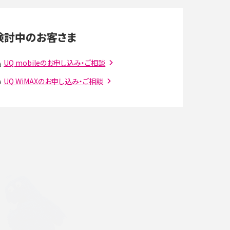
LINEの通知がこない時の原因と対処法9選！設定
の確認手順も解説
検討中のお客さま
スマホのウィジェットとは？iPhone・Androidの設
定方法やおススメを紹介
UQ mobileのお申し込み・ご相談
UQ WiMAXのお申し込み・ご相談
注
Bluetooth®とは？Wi-Fiとの違いやスマホ・PCとの
接続方法を解説
ラ
Wi-Fiを快適に使うための速度はどれくらい？用途
別の目安・回線ごとの平均を紹介
確
LINEでブロックされているか確認する方法は？手
順や注意点を解説
メンションとは？LINE・X・Instagram・Facebook・