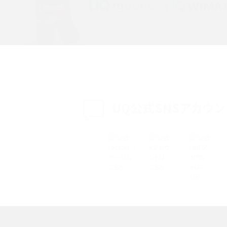
特典は？料金プランやメリッ
スマホの位置情報機能とは？有効にした場合の
説
リットや注意点などを解説
方法・解除に向けた工
インスタグラムとは？登録や投稿の方法、基本機
をわかりやすく解説
UQ公式SNSアカウン
メリットやAndroid
パケット通信料とは？どのようなサービスがある
3Gサービスの終了についても解説
できない理由は？対処法
バックグラウンド通信とは？オンにするメリットや
く解説
メリット、オフにする方法を解説
 proを比較！サイズやカメ
iPhoneのバッテリー交換の目安は？交換する方
や費用なども解説