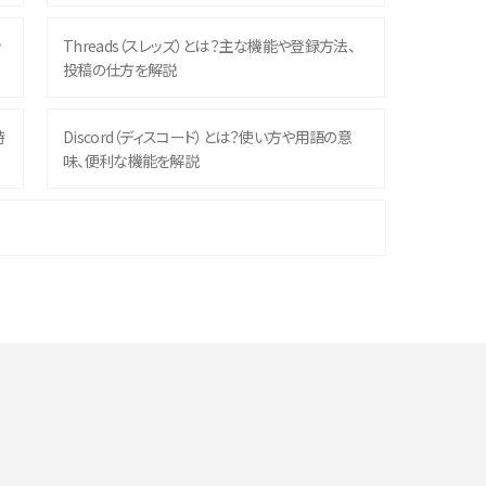
ッ
Threads（スレッズ）とは？主な機能や登録方法、
投稿の仕方を解説
時
Discord（ディスコード）とは？使い方や用語の意
味、便利な機能を解説
機
iPhone 16シリーズのモデルを比較！価格・サイズ・
カメラ性能の違いを徹底解説
や
スマホが高い理由は？購入費用を抑える方法や端
末を選ぶ時の注意点を解説！
デ
スマホのネット通信速度が遅い原因は？すぐできる
対処法や見直すポイントを解説