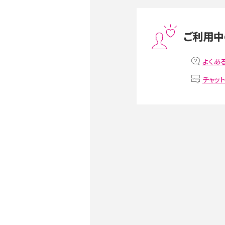
スマホや携帯端末の通信速
ツや解除のタイミング・方法
ご利用中
非通知設定とは？184で電
iPhone・Androidの設定を
よくあ
チャッ
リプライ機能とは？LINE、X（旧T
Instagram、TikTokで
LINEで送信取り消しをす
るのか、削除との違いも紹介
LINEの着信音や通知音の
鳴らない場合の対処法も紹
iCloudとは？バックアッ