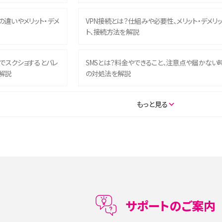
との違いやメリット・デメ
VPN接続とは？仕組みや必要性、メリット・デメリ
ト、接続方法を解説
ム）でスクショするとバレ
SMSとは？料金やできること、注意点や届かない
解説
の対処法を解説
SE（第3世代）の違いは？サ
iPhone 16eとiPhone 14を徹底比較！スペック・
もっと見る
説
能の違いをわかりやすく紹介
5の違いは？カメラ・スペッ
iPhoneの機種変更のやり方は？事前準備・手順
データ移行方法をわかりやすく解説
メリット・デメリット、お
高校生にスマホ制限は必要？所持率やメリット・
メリットを詳しく紹介
サポートのご案内