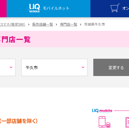
モバイルネット
オ
UQ mo
安スマホ/格安SIM）
販売店舗一覧
専門店一覧
茨城県牛久市
オンライ
専門店一覧
UQ Wi
オンライ
変更する
（一部店舗を除く）