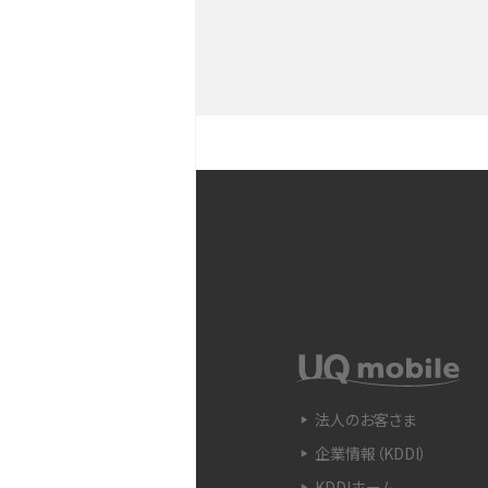
YouTubeショート動画と
Snapdragon（スナップド
方法やおススメ機種を紹介
フリック入力とは？使い方・
ントをわかりやすく解説
SIMフリーのiPhoneとは
入できる場所を解説
電子マネーとは？支払い方法
法人のお客さま
をわかりやすく解説
企業情報（KDDI）
KDDIホーム