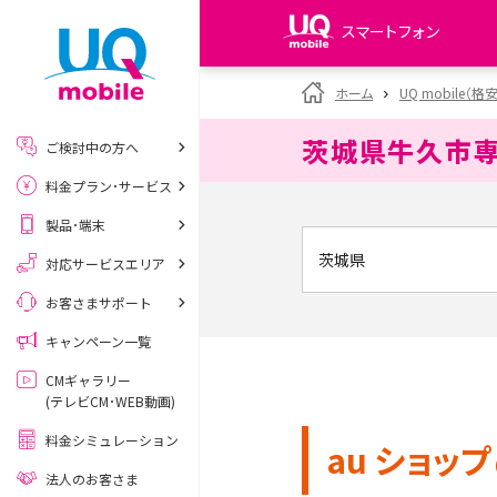
スマートフォン
my UQ WiMAX
ホーム
UQ mobile（格
UQ WiMAX ご契約の方
茨城県牛久市
ご検討中の方へ
My UQ mobile
料金プラン･サービス
UQ mobile ご契約の方
製品･端末
UQ mobile
データチャージサイト
対応サービスエリア
お客さまサポート
キャンペーン一覧
CMギャラリー
(テレビCM･WEB動画)
料金シミュレーション
au ショップ
法人のお客さま