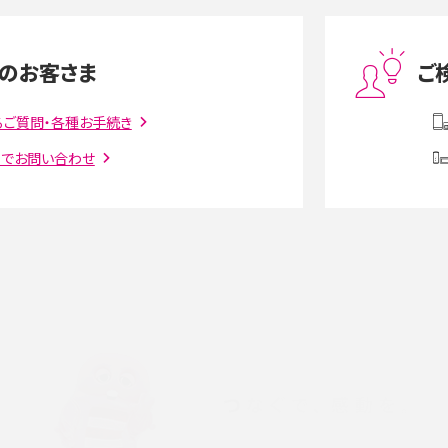
度制限とは？回避のコ
LINEの引き継ぎ方法は？対象データや事前準備・
を解説
条件・注意点などを解説
のお客さま
ご
話をかける方法や
iCloudの使用容量を減らす9つの方法！使用状況
解説
の確認手順も紹介
るご質問・各種お手続き
トでお問い合わせ
witter）、
インスタのDMの送り方は？便利機能の使い方や
送る方法を解説
意点をわかりやすく解説
る方法は？相手に知られ
「iPhoneを探す」の使い方と設定方法を紹介！ブ
ウザやアプリから探す方法を詳しく解説
設定・変更方法を解説！
着信拒否とは？設定方法やブロックした番号の
介
認方法を解説
プ設定方法や空き容量が
ASMRとは？意味や動画の種類、楽しみ方を紹介