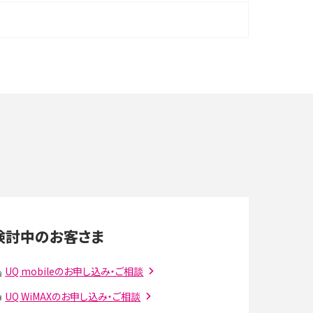
機
iPhone 16シリーズのモデルを比較！価格・サイズ・
カメラ性能の違いを徹底解説
や
スマホが高い理由は？購入費用を抑える方法や端
末を選ぶ時の注意点を解説！
デ
スマホのネット通信速度が遅い原因は？すぐできる
対処法や見直すポイントを解説
LINEの通知がこない時の原因と対処法9選！設定
の確認手順も解説
検討中のお客さま
スマホのウィジェットとは？iPhone・Androidの設
定方法やおススメを紹介
UQ mobileのお申し込み・ご相談
UQ WiMAXのお申し込み・ご相談