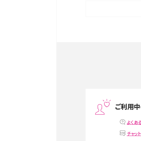
iPhone 16eとiPhone 
イズやスペックを比較して解
iPhone 16とiPhone 1
ク・機能を徹底比較
Androidスマホとは？特徴や
ススメ機種を紹介
スマホや携帯端末の通信速
ツや解除のタイミング・方法
ご利用中
非通知設定とは？184で電
iPhone・Androidの設定を
よくあ
チャッ