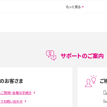
SE（第3世代）の違いは？サ
iPhone 16eとiPhone 14を徹底比較！スペック・
もっと見る
説
能の違いをわかりやすく紹介
5の違いは？カメラ・スペッ
iPhoneの機種変更のやり方は？事前準備・手順
データ移行方法をわかりやすく解説
メリット・デメリット、お
高校生にスマホ制限は必要？所持率やメリット・
メリットを詳しく紹介
サポートのご案内
度制限とは？回避のコ
LINEの引き継ぎ方法は？対象データや事前準備・
を解説
条件・注意点などを解説
のお客さま
ご
話をかける方法や
iCloudの使用容量を減らす9つの方法！使用状況
解説
の確認手順も紹介
るご質問・各種お手続き
トでお問い合わせ