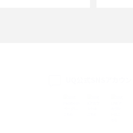
witter）、
インスタのDMの送り方は？便利機能の使い方や
送る方法を解説
意点をわかりやすく解説
る方法は？相手に知られ
「iPhoneを探す」の使い方と設定方法を紹介！ブ
ウザやアプリから探す方法を詳しく解説
設定・変更方法を解説！
着信拒否とは？設定方法やブロックした番号の
介
認方法を解説
プ設定方法や空き容量が
UQ公式SNSアカウン
ASMRとは？意味や動画の種類、楽しみ方を紹介
特典は？料金プランやメリッ
スマホの位置情報機能とは？有効にした場合の
説
リットや注意点などを解説
方法・解除に向けた工
インスタグラムとは？登録や投稿の方法、基本機
をわかりやすく解説