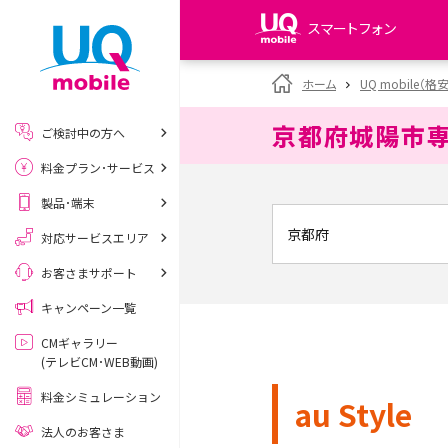
スマートフォン
my UQ WiMAX
ホーム
UQ mobile（格
UQ WiMAX ご契約の方
京都府城陽市
ご検討中の方へ
My UQ mobile
料金プラン･サービス
UQ mobile ご契約の方
製品･端末
UQ mobile
データチャージサイト
対応サービスエリア
お客さまサポート
キャンペーン一覧
CMギャラリー
(テレビCM･WEB動画)
料金シミュレーション
au Style
法人のお客さま