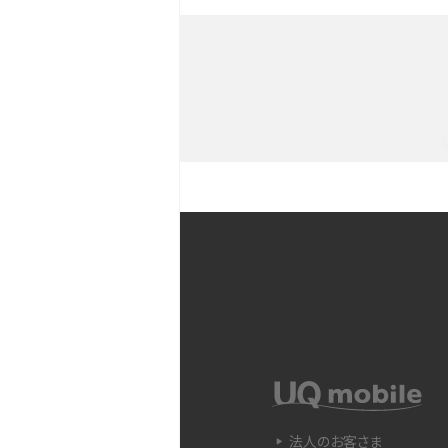
iPhoneを持つメリットとは？デ
との違いも解説
iPhoneのバックアップが
や注意点などをわかりやす
iPhone 11とiPhone 11
ラの性能の違いなどを解説
YouTubeショート動画と
Snapdragon（スナップド
方法やおススメ機種を紹介
法人のお客さま