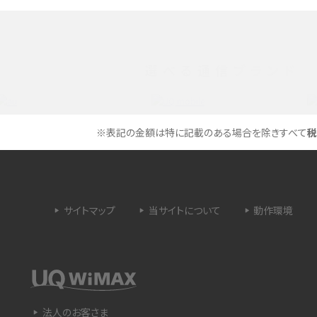
メリットやAndroid
パケット通信料とは？どのようなサービスがある
3Gサービスの終了についても解説
選べる通信ブランド
できない理由は？対処法
バックグラウンド通信とは？オンにするメリットや
く解説
メリット、オフにする方法を解説
※表記の金額は特に記載のある場合を除きすべて
税
 proを比較！サイズやカメ
iPhoneのバッテリー交換の目安は？交換する方
や費用なども解説
サイトマップ
当サイトについて
動作環境
タイムラプスとは？撮影するメリットやおススメの
は？特徴や作り方を解説
シーン、コツなどをわかりやすく解説
ラゴン）とは？性能の確認
画面ミラーリングとは？接続の種類や方法、つな
らない場合の原因を解説
法人のお客さま