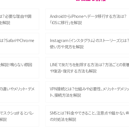
は？必要な理由や調
AndroidからiPhoneへデータ移行する方法は？
を解説
「iOSに移行」を解説
？SafariやChrome
Instagram（インスタグラム）のストーリーズとは
使い方や見方を解説
を解説！鳴らない原因
LINEで友だちを削除する方法は？方法ごとの影
や復活・復元する方法も解説
との違いやメリット・デメ
VPN接続とは？仕組みや必要性、メリット・デメリ
ト、接続方法を解説
ム）でスクショするとバレ
SMSとは？料金やできること、注意点や届かない
解説
の対処法を解説