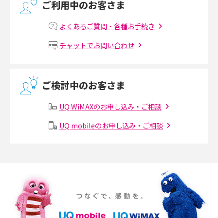
ご利用中のお客さま
マンションで光回線の利用を始める手順は？設備状況の確認方法も解説
よくあるご質問・各種お手続き
Wi-Fiルーターの設定方法をわかりやすく解説！事前に準備すべきものも紹
チャットでお問い合わせ
介
無線LANとは？メリット・デメリットや接続方法を解説
ご検討中のお客さま
有線LANとは？無線LANとの違いやメリット・デメリットを解説
UQ WiMAXのお申し込み・ご相談
メッシュWi-Fiとは？仕組みやメリット・デメリット、中継機との違いを解
UQ mobileのお申し込み・ご相談
説
ポケット型Wi-Fiの使い方は？基本的な手順やつながらない時の対処法を紹
介
ポケット型Wi-Fiをレンタルするメリットとは？選び方や向いている方の特
徴も紹介