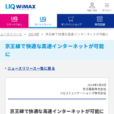
スマートフォン
モバイルネット
オンラインショップ
販売店舗
my UQ WiMAX
UQ mobile
UQ mobile
ニュースリリース
2014年
京王線で快適な高速インターネットが可能に
UQ WiMAX ご契約の方
オンラインショップ
販売店舗
京王線で快適な高速インターネットが可能
My UQ mobile
UQ WiMAX
UQ WiMAX
に
UQ mobile ご契約の方
オンラインショップ
販売店舗
UQ mobile
ニュースリリース一覧に戻る
データチャージサイト
2014年3月4日
京王電鉄株式会社
UQコミュニケーションズ株式会社
京王線で快適な高速インターネットが可能に