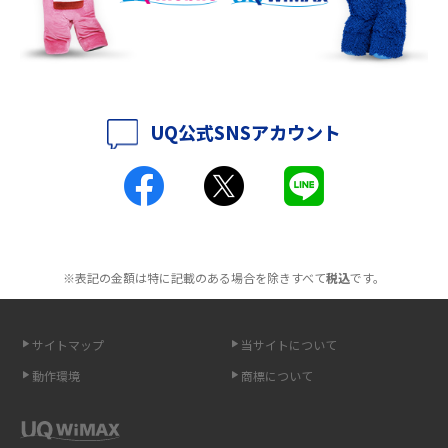
持ち運びできるポケット型Wi-Fiのおススメの選び方は？メリット・デメリ
ットも紹介
ポケット型Wi-Fiはクレカなしでも利用できる？口座振替の方法や注意点も
解説
UQ公式SNSアカウント
ポケット型Wi-Fiとは？通信の仕組みやメリット・デメリットを解説
工事不要！置くだけWi-Fiの特徴は？メリット・デメリットや選び方を解説
ポケット型Wi-Fiを月額なしで利用できるのはなぜ？メリット・デメリット
も紹介
※表記の金額は特に記載のある場合を除きすべて
税込
です。
無制限で利用できるポケット型Wi-Fiは？選び方や通信費を抑える方法も紹
介
サイトマップ
当サイトについて
動作環境
商標について
ポケット型Wi-Fi（モバイルWi-Fi）とは？おススメする方の特徴や選び方を
解説