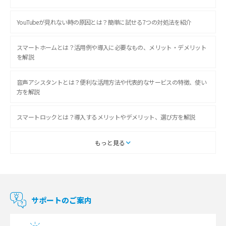
YouTubeが見れない時の原因とは？簡単に試せる7つの対処法を紹介
スマートホームとは？活用例や導入に必要なもの、メリット・デメリット
を解説
音声アシスタントとは？便利な活用方法や代表的なサービスの特徴、使い
方を解説
スマートロックとは？導入するメリットやデメリット、選び方を解説
スマートテレビとは？特徴や選び方、使い方をわかりやすく解説
もっと見る
Chromecast（クロームキャスト）とは？接続方法や基本的な使い方を解説
マンションで使えるWi-Fiは？種類ごとの特徴や選び方を紹介
サポートのご案内
光回線の速度の目安は？測定方法や遅い時の対策方法も紹介