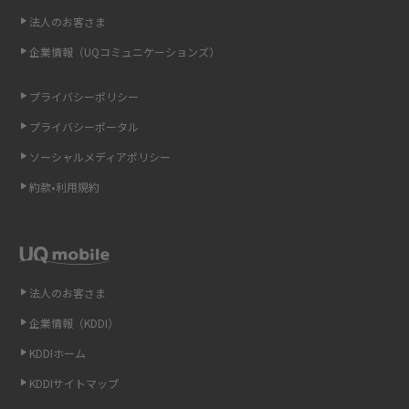
即日受け取りできるポケット型Wi-Fiはある？すぐに使うための方法や注意
法人のお客さま
点も解説
企業情報（UQコミュニケーションズ）
ONU（光回線終端装置）とは？モデム・ルーター・ホームゲートウェイと
の違いを解説
プライバシーポリシー
プライバシーポータル
ギガバイト（GB）とは？1GBの目安やギガが足りない時の対処法を紹介
ソーシャルメディアポリシー
Wi-Fi 6とは？Wi-Fi 5との違いやメリットと注意点、規格の種類も解説
約款•利用規約
テザリングはWi-Fiとどう違う？接続方法や注意点を解説！
Wi-Fiを自宅に設置する方法は？必要なことやポイントも紹介
法人のお客さま
光ファイバーとは？仕組みやメリット・デメリットを初心者向けにわかり
企業情報（KDDI）
やすく解説
KDDIホーム
ストリーミング再生とは？ダウンロードとの違いやメリット・デメリット
KDDIサイトマップ
を解説