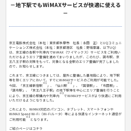
－地下駅でもWiMAXサービスが快適に使える
－
京王電鉄株式会社（本社：東京都多摩市 社長：永田 正）とUQコミュニ
ケーションズ株式会社（本社：東京都港区 社長：野坂章雄、以下UQ）
は、京王線の各駅や列車内でWiMAX（ワイマックス）サービスをご利用い
ただけるようエリア整備を進めてまいりましたが、このたび、調布駅、京
王八王子駅の対策をもって、対象となる全駅のエリア整備が完了しました
ので、お知らせします。
これまで、京王線につきましては、屋外に整備した基地局により、地下駅
等を除くエリアにおいて、すでにWiMAXサービスのご利用が可能でした。
※1
※２
今回、「京王線新宿駅
」、「仙川駅
」、「国領駅」、「布田駅」、
「調布駅」、「京王八王子駅」の地下駅等を中心にエリア整備を行うこと
※3
により、京王線の駅構内や列車内
でWiMAXサービスがより快適にご利用
いただけるようになりました。
これにより、WiMAX対応のパソコン、タブレット、スマートフォンや
WiMAX Speed Wi-Fi（Wi-Fiルータ）等による快適なインターネット通信が
※3
ご利用可能
となります。
ご紹介ページはコチラ