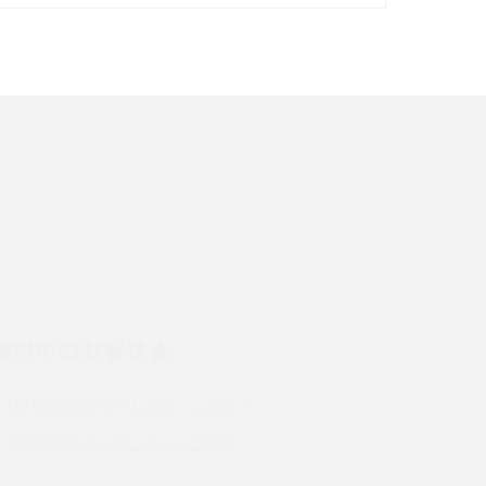
イズ・カメラ性能の違いを徹底解説
スマホが高い理由は？購入費用を抑える方法や
端末を選ぶ時の注意点を解説！
スマホのネット通信速度が遅い原因は？すぐで
きる対処法や見直すポイントを解説
LINEの通知がこない時の原因と対処法9選！設
定の確認手順も解説
検討中のお客さま
スマホのウィジェットとは？iPhone・Android
の設定方法やおススメを紹介
UQ mobileのお申し込み・ご相談
Bluetooth®とは？Wi-Fiとの違いやスマホ・PC
UQ WiMAXのお申し込み・ご相談
との接続方法を解説