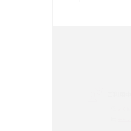
は？サイズやスペックを比
iPhone 16とiPhone 
ック・機能を徹底比較
Androidスマホとは？特
ット、おススメ機種を紹介
スマホや携帯端末の通信速
コツや解除のタイミング・
ご利用
非通知設定とは？184で
iPhone・Androidの設定
よくあ
リプライ機能とは？LINE、X
チャッ
Instagram、TikTokで