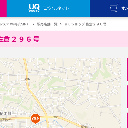
モバイルネット
オ
UQ mo
（格安スマホ/格安SIM）
販売店舗一覧
ａｕショップ 佐倉２９６号
オンライ
佐倉２９６号
UQ Wi
オンライ