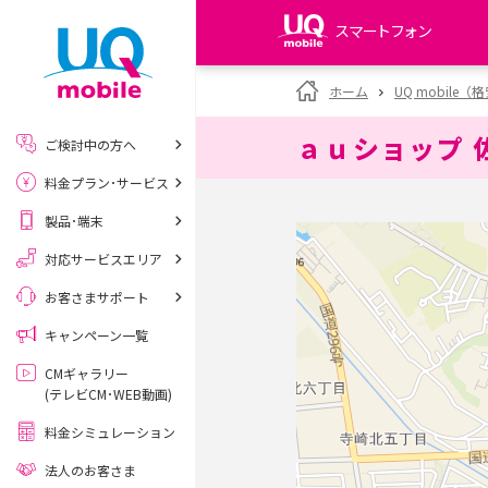
スマートフォン
my UQ WiMAX
ホーム
UQ mobile
UQ WiMAX ご契約の方
ａｕショップ 
ご検討中の方へ
My UQ mobile
料金プラン･サービス
UQ mobile ご契約の方
製品･端末
UQ mobile
データチャージサイト
対応サービスエリア
お客さまサポート
キャンペーン一覧
CMギャラリー
(テレビCM･WEB動画)
料金シミュレーション
法人のお客さま