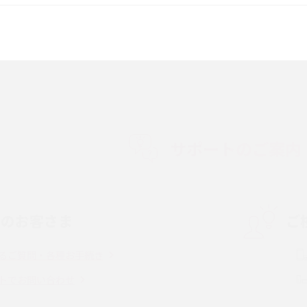
較して解説
ク・機能の違いをわかりやすく紹介
15の違いは？カメラ・スペ
iPhoneの機種変更のやり方は？事前準備・手
順やデータ移行方法をわかりやすく解説
徴やメリット・デメリ
高校生にスマホ制限は必要？所持率やメリッ
ト・デメリットを詳しく紹介
サポートのご案内
度制限とは？回避の
LINEの引き継ぎ方法は？対象データや事前準
方法を解説
備・条件・注意点などを解説
中のお客さま
ご
電話をかける方法や
iCloudの使用容量を減らす9つの方法！使用状
を解説
況の確認手順も紹介
るご質問・各種お手続き
（旧Twitter）、
インスタのDMの送り方は？便利機能の使い方
トでお問い合わせ
送る方法を解説
や注意点をわかりやすく解説