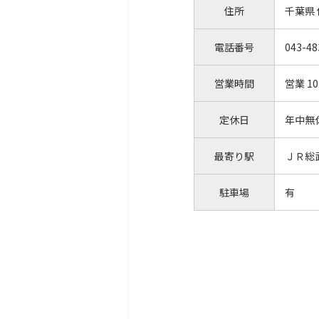
住所
千葉県
電話番号
043-48
営業時間
営業 10
定休日
年中無
最寄り駅
ＪＲ総
駐車場
有