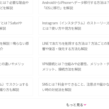
とは？必要な理由や
AndroidからiPhoneへデータ移行する方法は
どを解説
「iOSに移行」を解説
は？Safariや
Instagram（インスタグラム）のストーリー
解説
とは？使い方や見方を解説
を解説！鳴らない原
LINEで友だちを削除する方法は？方法ごとの
介
響や復活・復元する方法も解説
Eとの違いやメリッ
VPN接続とは？仕組みや必要性、メリット・
メリット、接続方法を解説
グラム）でスクショする
SMSとは？料金やできること、注意点や届か
撮り方も解説
い時の対処法を解説
SE（第3世代）の違い
iPhone 16eとiPhone 14を徹底比較！スペッ
もっと見る