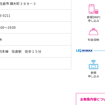
 佐倉市 鏑木町３９９－３
3-0211
新規(MNP)
申し込み
:00～19:00
休
料金収納
武本線 佐倉駅 徒歩１５分
新規
申し込み
お取扱内容につ