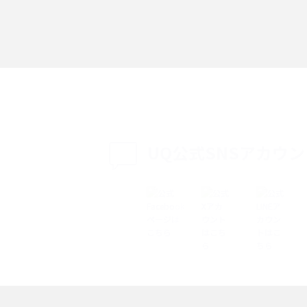
「iPhoneを探す」の使い方と設定方法を紹
る方法は？相手に知ら
介！ブラウザやアプリから探す方法を詳しく
紹介
説
設定・変更方法を解
着信拒否とは？設定方法やブロックした番号
も紹介
確認方法を解説
UQ公式SNSアカウ
ップ設定方法や空き容量
ASMRとは？意味や動画の種類、楽しみ方を紹
介
介
の特典は？料金プランやメ
スマホの位置情報機能とは？有効にした場合
法を解説
メリットや注意点などを解説
ク方法・解除に向け
インスタグラムとは？登録や投稿の方法、基
機能をわかりやすく解説