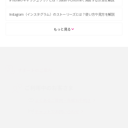
Instagram（インスタグラム）のストーリーズとは？使い方や見方を解説
ASMRとは？初心者向けの代表ジャンルや楽しみ方を解説
もっと見る
スマホのアラーム設定方法を解説！鳴らない原因と対処法、便利機能も紹
介
LINEで友だちを削除する方法は？方法ごとの影響や復活・復元する方法も
解説
サポートのご案内
プリペイドSIMとは？種類やメリット・デメリット、利用までの流れを解説
ご利用中のお客さま
MNOとは？MVNOやMVNEとの違いやメリット・デメリットを解説
よくあるご質問・各種お手続き
チャットでお問い合わせ
VPN接続とは？仕組みや必要性、メリット・デメリット、接続方法を解説
Threads（スレッズ）とは？主な機能や登録方法、投稿の仕方を解説