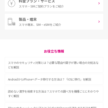
料金プラン・サービス
スマホ・SIM
ご契約プランをご紹介
製品・端末
スマホ端末、
SIM・eSIMをご紹介
お役立ち情報
スマホのセキュリティ対策とは？必要な理由や調子が悪い場合の対処法な
どを解説
AndroidからiPhoneへデータ移行する方法は？「iOSに移行」を解説
読めない漢字を検索する方法は？スマホでの調べ方を機種ごとにわかりや
すく解説
iPhoneのキャッシュクリアとは？SafariやChromeで消去する方法を解説