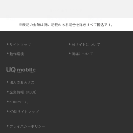
iPhoneの機種変更のやり方は？事前準備・手順やデータ移行方法をわかり
選べる通信ブランド
やすく解説
※表記の金額は特に記載のある場合を除きすべて
税込
です。
スマホが高い理由は？購入費用を抑える方法や端末を選ぶ時の注意点を解
説！
サイトマップ
当サイトについて
Androidスマホとは？特徴やメリット・デメリット、おススメ機種を紹介
動作環境
商標について
高校生にスマホ制限は必要？所持率やメリット・デメリットを詳しく紹介
スマホのネット通信速度が遅い原因は？すぐできる対処法や見直すポイン
トを解説
法人のお客さま
企業情報（KDDI）
スマホや携帯端末の通信速度制限とは？回避のコツや解除のタイミング・
KDDIホーム
方法を解説
KDDIサイトマップ
LINEの引き継ぎ方法は？対象データや事前準備・条件・注意点などを解説
プライバシーポリシー
LINEの通知がこない時の原因と対処法9選！設定の確認手順も解説