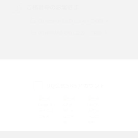
ご検討中のお客さま
Instagram（インスタグラム）でスクショするとバレる？バレるケースや撮
り方も解説
UQ mobileのお申し込み・ご相談
UQ WiMAXのお申し込み・ご相談
SMSとは？料金やできること、注意点や届かない時の対処法を解説
Discord（ディスコード）とは？使い方や用語の意味、便利な機能を解説
iPhone 16eとiPhone SE（第3世代）の違いは？サイズやスペックを比較し
て解説
UQ公式SNSアカウント
iPhone 16eとiPhone 14を徹底比較！スペック・機能の違いをわかりやすく
紹介
iPhone 16シリーズのモデルを比較！価格・サイズ・カメラ性能の違いを徹
底解説
iPhone 16とiPhone 15の違いは？カメラ・スペック・機能を徹底比較