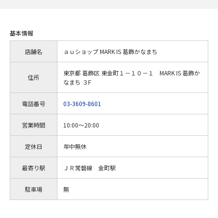
基本情報
店舗名
ａｕショップ MARK IS 葛飾かなまち
東京都 葛飾区 東金町１－１０－１ MARK IS 葛飾か
住所
なまち ３F
電話番号
03-3609-8601
営業時間
10:00～20:00
定休日
年中無休
最寄り駅
ＪＲ常磐線 金町駅
駐車場
無