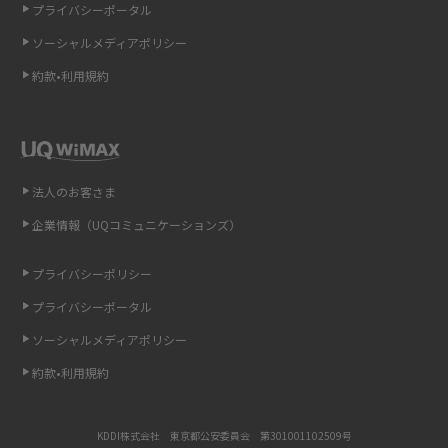
プライバシーポータル
ソーシャルメディアポリシー
非通知設定とは？184で電話をかける方法やiPhone・Androidの設定を解説
約款•利用規約
iCloudの使用容量を減らす9つの方法！使用状況の確認手順も紹介
スマホのウィジェットとは？iPhone・Androidの設定方法やおススメを紹
介
法人のお客さま
リプライ機能とは？LINE、X（旧Twitter）、Instagram、TikTokで送る方法
企業情報（UQコミュニケーションズ）
を解説
プライバシーポリシー
インスタのDMの送り方は？便利機能の使い方や注意点をわかりやすく解説
プライバシーポータル
Bluetooth®とは？Wi-Fiとの違いやスマホ・PCとの接続方法を解説
ソーシャルメディアポリシー
約款•利用規約
LINEで送信取り消しをする方法は？相手に知られるのか、削除との違いも
紹介
KDDI株式会社 東京都公安委員会 第301001102509号