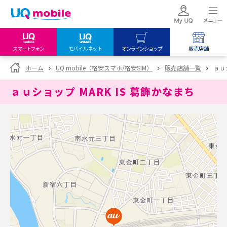
スマートフォン
モバイルネット
オンラインショップ
販売店舗
my UQ WiMAX
UQ mobile
UQ mobile
ホーム
UQ mobile（格安スマホ/格安SIM）
販売店舗一覧
ａｕ
UQ WiMAX ご契約の方
オンラインショップ
販売店舗
ａｕショップ MARK IS 葛飾かなまち
My UQ mobile
UQ WiMAX
UQ WiMAX
UQ mobile ご契約の方
オンラインショップ
販売店舗
UQ mobile
データチャージサイト