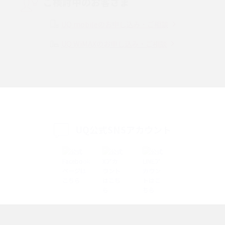
ご検討中のお客さま
Instagram（インスタグラム）でスクショするとバレる？バレるケースや撮
り方も解説
UQ mobileのお申し込み・ご相談
UQ WiMAXのお申し込み・ご相談
SMSとは？料金やできること、注意点や届かない時の対処法を解説
Discord（ディスコード）とは？使い方や用語の意味、便利な機能を解説
iPhone 16eとiPhone SE（第3世代）の違いは？サイズやスペックを比較し
て解説
UQ公式SNSアカウント
iPhone 16eとiPhone 14を徹底比較！スペック・機能の違いをわかりやすく
紹介
iPhone 16シリーズのモデルを比較！価格・サイズ・カメラ性能の違いを徹
底解説
iPhone 16とiPhone 15の違いは？カメラ・スペック・機能を徹底比較
iPhoneの機種変更のやり方は？事前準備・手順やデータ移行方法をわかり