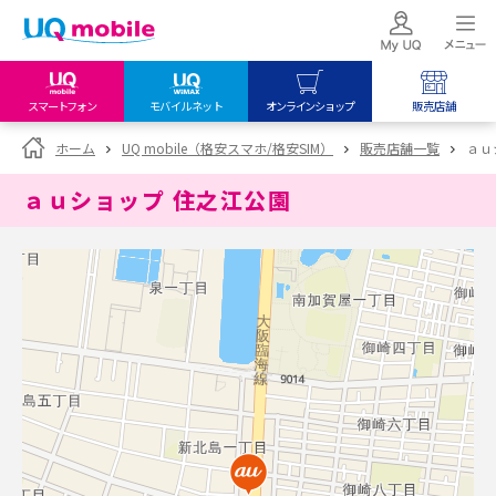
スマートフォン
モバイルネット
オンラインショップ
販売店舗
my UQ WiMAX
UQ mobile
UQ mobile
ホーム
UQ mobile（格安スマホ/格安SIM）
販売店舗一覧
ａｕ
UQ WiMAX ご契約の方
オンラインショップ
販売店舗
ａｕショップ 住之江公園
My UQ mobile
UQ WiMAX
UQ WiMAX
UQ mobile ご契約の方
オンラインショップ
販売店舗
UQ mobile
データチャージサイト