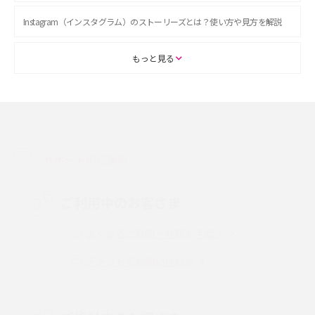
Instagram（インスタグラム）のストーリーズとは？使い方や見方を解説
ASMRとは？初心者向けの代表ジャンルや楽しみ方を解説
もっと見る
スマホのアラーム設定方法を解説！鳴らない原因と対処法、便利機能も紹
介
LINEで友だちを削除する方法は？方法ごとの影響や復活・復元する方法も
解説
サポートのご案内
プリペイドSIMとは？種類やメリット・デメリット、利用までの流れを解説
ご利用中のお客さま
MNOとは？MVNOやMVNEとの違いやメリット・デメリットを解説
よくあるご質問・各種お手続き
チャットでお問い合わせ
VPN接続とは？仕組みや必要性、メリット・デメリット、接続方法を解説
Threads（スレッズ）とは？主な機能や登録方法、投稿の仕方を解説