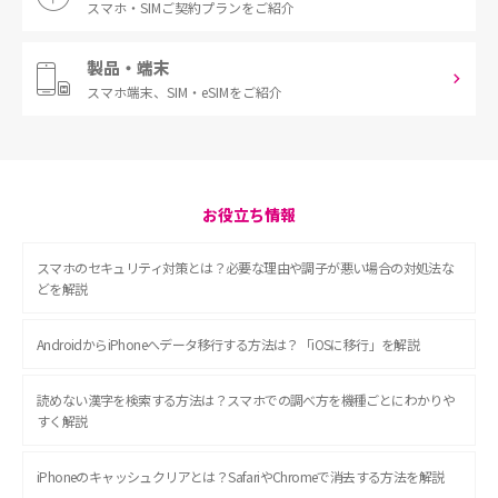
スマホ・SIM
ご契約プランをご紹介
製品・端末
スマホ端末、
SIM・eSIMをご紹介
お役立ち情報
スマホのセキュリティ対策とは？必要な理由や調子が悪い場合の対処法な
どを解説
AndroidからiPhoneへデータ移行する方法は？「iOSに移行」を解説
読めない漢字を検索する方法は？スマホでの調べ方を機種ごとにわかりや
すく解説
iPhoneのキャッシュクリアとは？SafariやChromeで消去する方法を解説