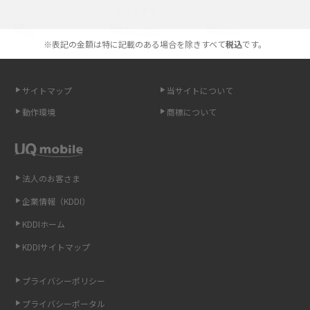
選べる通信ブランド
やすく解説
※表記の金額は特に記載のある場合を除きすべて
税込
です。
スマホが高い理由は？購入費用を抑える方法や端末を選ぶ時の注意点を解
説！
サイトマップ
当サイトについて
Androidスマホとは？特徴やメリット・デメリット、おススメ機種を紹介
動作環境
商標について
高校生にスマホ制限は必要？所持率やメリット・デメリットを詳しく紹介
スマホのネット通信速度が遅い原因は？すぐできる対処法や見直すポイン
トを解説
法人のお客さま
企業情報（KDDI）
スマホや携帯端末の通信速度制限とは？回避のコツや解除のタイミング・
KDDIホーム
方法を解説
KDDIサイトマップ
LINEの引き継ぎ方法は？対象データや事前準備・条件・注意点などを解説
プライバシーポリシー
LINEの通知がこない時の原因と対処法9選！設定の確認手順も解説
プライバシーポータル