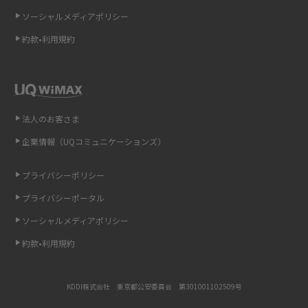
ソーシャルメディアポリシー
非通知設定とは？184で電話をかける方法やiPhone・Androidの設定を解説
約款•利用規約
iCloudの使用容量を減らす9つの方法！使用状況の確認手順も紹介
スマホのウィジェットとは？iPhone・Androidの設定方法やおススメを紹
介
法人のお客さま
リプライ機能とは？LINE、X（旧Twitter）、Instagram、TikTokで送る方法
企業情報（UQコミュニケーションズ）
を解説
プライバシーポリシー
インスタのDMの送り方は？便利機能の使い方や注意点をわかりやすく解説
プライバシーポータル
Bluetooth®とは？Wi-Fiとの違いやスマホ・PCとの接続方法を解説
ソーシャルメディアポリシー
約款•利用規約
LINEで送信取り消しをする方法は？相手に知られるのか、削除との違いも
紹介
KDDI株式会社 東京都公安委員会 第301001102509号
「iPhoneを探す」の使い方と設定方法を紹介！ブラウザやアプリから探す