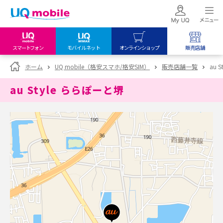
スマートフォン
モバイルネット
オンラインショップ
販売店舗
my UQ WiMAX
UQ mobile
UQ mobile
ホーム
UQ mobile（格安スマホ/格安SIM）
販売店舗一覧
au 
UQ WiMAX ご契約の方
オンラインショップ
販売店舗
au Style ららぽーと堺
My UQ mobile
UQ WiMAX
UQ WiMAX
UQ mobile ご契約の方
オンラインショップ
販売店舗
UQ mobile
データチャージサイト