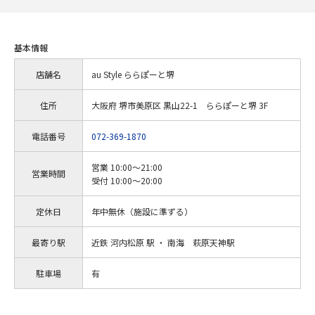
基本情報
店舗名
au Style ららぽーと堺
住所
大阪府 堺市美原区 黒山22-1 ららぽーと堺 3F
電話番号
072-369-1870
営業 10:00～21:00
営業時間
受付 10:00～20:00
定休日
年中無休（施設に準ずる）
最寄り駅
近鉄 河内松原 駅 ・ 南海 萩原天神駅
駐車場
有