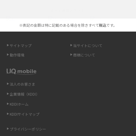
iPhoneの機種変更のやり方は？事前準備・手順やデータ移行方法をわかり
選べる通信ブランド
やすく解説
※表記の金額は特に記載のある場合を除きすべて
税込
です。
スマホが高い理由は？購入費用を抑える方法や端末を選ぶ時の注意点を解
説！
サイトマップ
当サイトについて
Androidスマホとは？特徴やメリット・デメリット、おススメ機種を紹介
動作環境
商標について
高校生にスマホ制限は必要？所持率やメリット・デメリットを詳しく紹介
スマホのネット通信速度が遅い原因は？すぐできる対処法や見直すポイン
トを解説
法人のお客さま
企業情報（KDDI）
スマホや携帯端末の通信速度制限とは？回避のコツや解除のタイミング・
KDDIホーム
方法を解説
KDDIサイトマップ
LINEの引き継ぎ方法は？対象データや事前準備・条件・注意点などを解説
プライバシーポリシー
LINEの通知がこない時の原因と対処法9選！設定の確認手順も解説