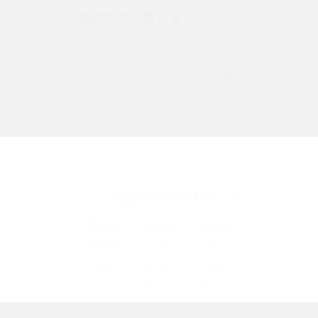
ご検討中のお客さま
Instagram（インスタグラム）でスクショするとバレる？バレるケースや撮
り方も解説
UQ mobileのお申し込み・ご相談
UQ WiMAXのお申し込み・ご相談
SMSとは？料金やできること、注意点や届かない時の対処法を解説
Discord（ディスコード）とは？使い方や用語の意味、便利な機能を解説
iPhone 16eとiPhone SE（第3世代）の違いは？サイズやスペックを比較し
て解説
UQ公式SNSアカウント
iPhone 16eとiPhone 14を徹底比較！スペック・機能の違いをわかりやすく
紹介
iPhone 16シリーズのモデルを比較！価格・サイズ・カメラ性能の違いを徹
底解説
iPhone 16とiPhone 15の違いは？カメラ・スペック・機能を徹底比較