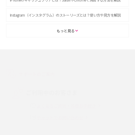
Instagram（インスタグラム）のストーリーズとは？使い方や見方を解説
ASMRとは？初心者向けの代表ジャンルや楽しみ方を解説
もっと見る
スマホのアラーム設定方法を解説！鳴らない原因と対処法、便利機能も紹
介
LINEで友だちを削除する方法は？方法ごとの影響や復活・復元する方法も
解説
サポートのご案内
プリペイドSIMとは？種類やメリット・デメリット、利用までの流れを解説
ご利用中のお客さま
MNOとは？MVNOやMVNEとの違いやメリット・デメリットを解説
よくあるご質問・各種お手続き
チャットでお問い合わせ
VPN接続とは？仕組みや必要性、メリット・デメリット、接続方法を解説
Threads（スレッズ）とは？主な機能や登録方法、投稿の仕方を解説