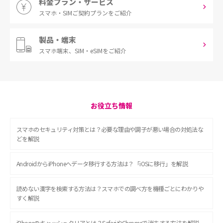
料金プラン・サービス
スマホ・SIM
ご契約プランをご紹介
製品・端末
スマホ端末、
SIM・eSIMをご紹介
お役立ち情報
スマホのセキュリティ対策とは？必要な理由や調子が悪い場合の対処法な
どを解説
AndroidからiPhoneへデータ移行する方法は？「iOSに移行」を解説
読めない漢字を検索する方法は？スマホでの調べ方を機種ごとにわかりや
すく解説
iPhoneのキャッシュクリアとは？SafariやChromeで消去する方法を解説