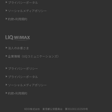
プライバシーポータル
ソーシャルメディアポリシー
非通知設定とは？184で電話をかける方法やiPhone・Androidの設定を解説
約款•利用規約
iCloudの使用容量を減らす9つの方法！使用状況の確認手順も紹介
スマホのウィジェットとは？iPhone・Androidの設定方法やおススメを紹
介
法人のお客さま
リプライ機能とは？LINE、X（旧Twitter）、Instagram、TikTokで送る方法
企業情報（UQコミュニケーションズ）
を解説
プライバシーポリシー
インスタのDMの送り方は？便利機能の使い方や注意点をわかりやすく解説
プライバシーポータル
Bluetooth®とは？Wi-Fiとの違いやスマホ・PCとの接続方法を解説
ソーシャルメディアポリシー
約款•利用規約
LINEで送信取り消しをする方法は？相手に知られるのか、削除との違いも
紹介
KDDI株式会社 東京都公安委員会 第301001102509号