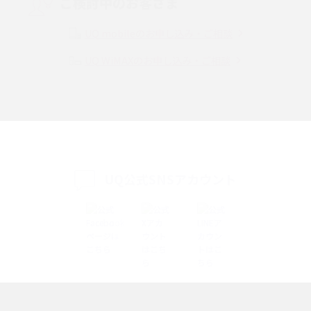
ご検討中のお客さま
Instagram（インスタグラム）でスクショするとバレる？バレるケースや撮
り方も解説
UQ mobileのお申し込み・ご相談
UQ WiMAXのお申し込み・ご相談
SMSとは？料金やできること、注意点や届かない時の対処法を解説
Discord（ディスコード）とは？使い方や用語の意味、便利な機能を解説
iPhone 16eとiPhone SE（第3世代）の違いは？サイズやスペックを比較し
て解説
UQ公式SNSアカウント
iPhone 16eとiPhone 14を徹底比較！スペック・機能の違いをわかりやすく
紹介
iPhone 16シリーズのモデルを比較！価格・サイズ・カメラ性能の違いを徹
底解説
iPhone 16とiPhone 15の違いは？カメラ・スペック・機能を徹底比較
iPhoneの機種変更のやり方は？事前準備・手順やデータ移行方法をわかり