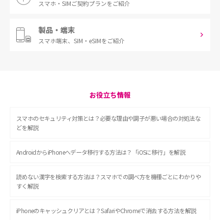
スマホ・SIM
ご契約プランをご紹介
製品・端末
スマホ端末、
SIM・eSIMをご紹介
お役立ち情報
スマホのセキュリティ対策とは？必要な理由や調子が悪い場合の対処法な
どを解説
AndroidからiPhoneへデータ移行する方法は？「iOSに移行」を解説
読めない漢字を検索する方法は？スマホでの調べ方を機種ごとにわかりや
すく解説
iPhoneのキャッシュクリアとは？SafariやChromeで消去する方法を解説