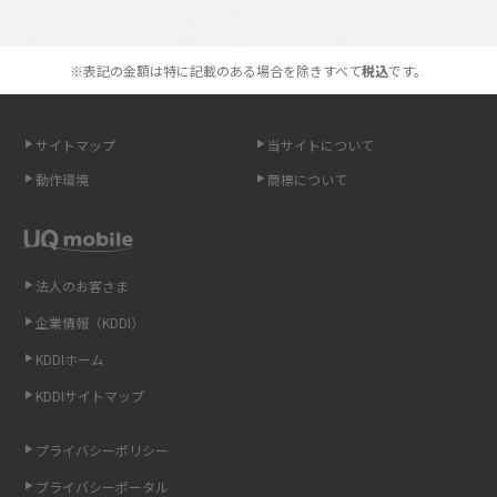
選べる通信ブランド
やすく解説
※表記の金額は特に記載のある場合を除きすべて
税込
です。
スマホが高い理由は？購入費用を抑える方法や端末を選ぶ時の注意点を解
説！
サイトマップ
当サイトについて
Androidスマホとは？特徴やメリット・デメリット、おススメ機種を紹介
動作環境
商標について
高校生にスマホ制限は必要？所持率やメリット・デメリットを詳しく紹介
スマホのネット通信速度が遅い原因は？すぐできる対処法や見直すポイン
トを解説
法人のお客さま
企業情報（KDDI）
スマホや携帯端末の通信速度制限とは？回避のコツや解除のタイミング・
KDDIホーム
方法を解説
KDDIサイトマップ
LINEの引き継ぎ方法は？対象データや事前準備・条件・注意点などを解説
プライバシーポリシー
LINEの通知がこない時の原因と対処法9選！設定の確認手順も解説
プライバシーポータル