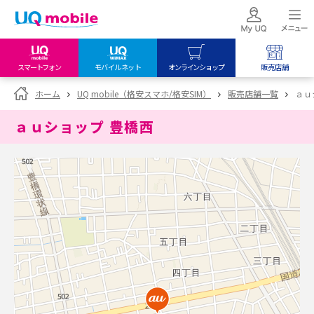
スマートフォン
モバイルネット
オンラインショップ
販売店舗
my UQ WiMAX
UQ mobile
UQ mobile
ホーム
UQ mobile（格安スマホ/格安SIM）
販売店舗一覧
ａｕ
UQ WiMAX ご契約の方
オンラインショップ
販売店舗
ａｕショップ 豊橋西
My UQ mobile
UQ WiMAX
UQ WiMAX
UQ mobile ご契約の方
オンラインショップ
販売店舗
UQ mobile
データチャージサイト