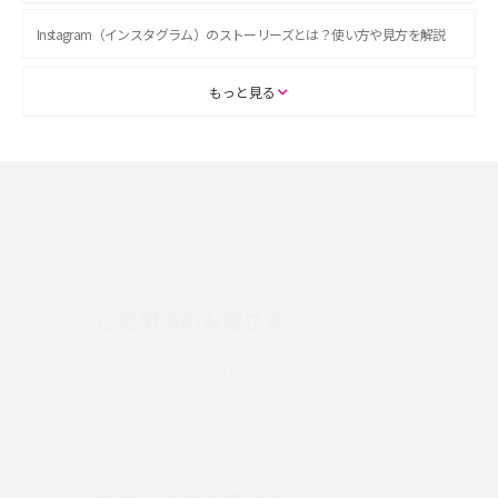
Instagram（インスタグラム）のストーリーズとは？使い方や見方を解説
ASMRとは？初心者向けの代表ジャンルや楽しみ方を解説
もっと見る
スマホのアラーム設定方法を解説！鳴らない原因と対処法、便利機能も紹
介
LINEで友だちを削除する方法は？方法ごとの影響や復活・復元する方法も
解説
サポートのご案内
プリペイドSIMとは？種類やメリット・デメリット、利用までの流れを解説
ご利用中のお客さま
MNOとは？MVNOやMVNEとの違いやメリット・デメリットを解説
よくあるご質問・各種お手続き
チャットでお問い合わせ
VPN接続とは？仕組みや必要性、メリット・デメリット、接続方法を解説
Threads（スレッズ）とは？主な機能や登録方法、投稿の仕方を解説