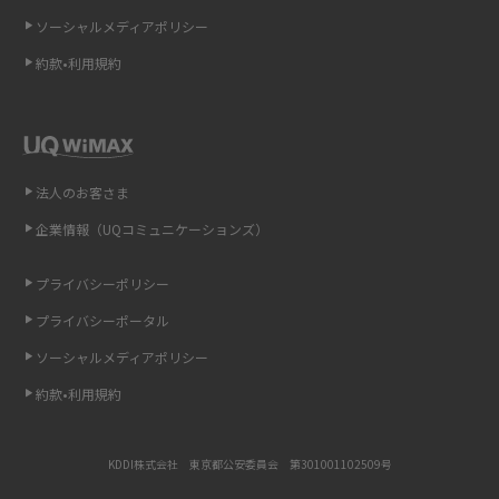
ソーシャルメディアポリシー
非通知設定とは？184で電話をかける方法やiPhone・Androidの設定を解説
約款•利用規約
iCloudの使用容量を減らす9つの方法！使用状況の確認手順も紹介
スマホのウィジェットとは？iPhone・Androidの設定方法やおススメを紹
介
法人のお客さま
リプライ機能とは？LINE、X（旧Twitter）、Instagram、TikTokで送る方法
企業情報（UQコミュニケーションズ）
を解説
プライバシーポリシー
インスタのDMの送り方は？便利機能の使い方や注意点をわかりやすく解説
プライバシーポータル
Bluetooth®とは？Wi-Fiとの違いやスマホ・PCとの接続方法を解説
ソーシャルメディアポリシー
約款•利用規約
LINEで送信取り消しをする方法は？相手に知られるのか、削除との違いも
紹介
KDDI株式会社 東京都公安委員会 第301001102509号
「iPhoneを探す」の使い方と設定方法を紹介！ブラウザやアプリから探す