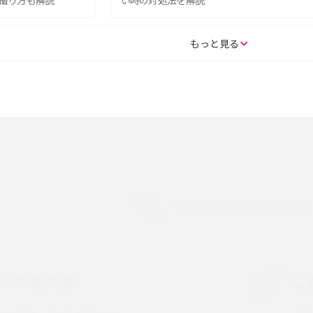
撮り方も解説
い時の対処法を解説
SE（第3世代）の違い
iPhone 16eとiPhone 14を徹底比較！スペッ
もっと見る
較して解説
ク・機能の違いをわかりやすく紹介
15の違いは？カメラ・スペ
iPhoneの機種変更のやり方は？事前準備・手
順やデータ移行方法をわかりやすく解説
徴やメリット・デメリ
高校生にスマホ制限は必要？所持率やメリッ
ト・デメリットを詳しく紹介
サポートのご案内
度制限とは？回避の
LINEの引き継ぎ方法は？対象データや事前準
方法を解説
備・条件・注意点などを解説
中のお客さま
ご
電話をかける方法や
iCloudの使用容量を減らす9つの方法！使用状
を解説
況の確認手順も紹介