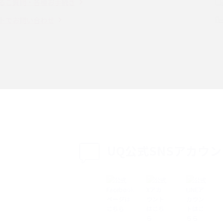
るご質問・各種お手続き
（旧Twitter）、
インスタのDMの送り方は？便利機能の使い方
トでお問い合わせ
送る方法を解説
や注意点をわかりやすく解説
「iPhoneを探す」の使い方と設定方法を紹
る方法は？相手に知ら
介！ブラウザやアプリから探す方法を詳しく
紹介
説
設定・変更方法を解
着信拒否とは？設定方法やブロックした番号
も紹介
確認方法を解説
UQ公式SNSアカウ
ップ設定方法や空き容量
ASMRとは？意味や動画の種類、楽しみ方を紹
介
介
の特典は？料金プランやメ
スマホの位置情報機能とは？有効にした場合
法を解説
メリットや注意点などを解説