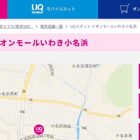
モバイルネット
オ
UQ mo
（格安スマホ/格安SIM）
販売店舗一覧
UQスポット イオンモールいわき小名浜
オンライ
イオンモールいわき小名浜
UQ Wi
オンライ