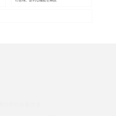
の意味、便利な機能を解説
iPhone 16シリーズのモデルを比較！価格・サ
イズ・カメラ性能の違いを徹底解説
スマホが高い理由は？購入費用を抑える方法や
端末を選ぶ時の注意点を解説！
スマホのネット通信速度が遅い原因は？すぐで
きる対処法や見直すポイントを解説
LINEの通知がこない時の原因と対処法9選！設
定の確認手順も解説
検討中のお客さま
スマホのウィジェットとは？iPhone・Android
の設定方法やおススメを紹介