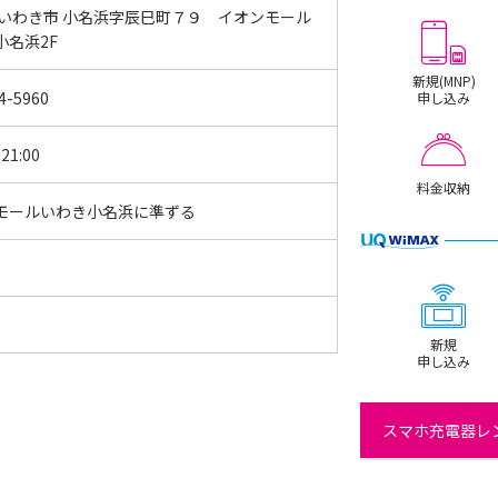
 いわき市 小名浜字辰巳町７９ イオンモール
小名浜2F
新規(MNP)
4-5960
申し込み
21:00
料金収納
モールいわき小名浜に準ずる
新規
申し込み
スマホ充電器レン