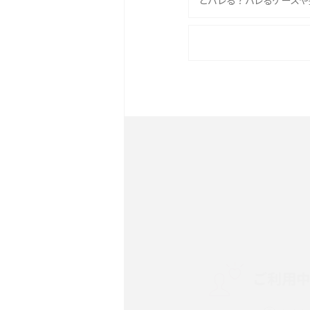
とバレる？バレるケースや
iPhone 16eとiPhone 
は？サイズやスペックを比
iPhone 16とiPhone 
ック・機能を徹底比較
Androidスマホとは？特
ット、おススメ機種を紹介
スマホや携帯端末の通信速
コツや解除のタイミング・
ご利用
非通知設定とは？184で
iPhone・Androidの設定