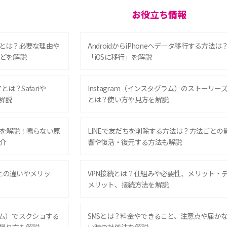
お役立ち情報
とは？必要な理由や
AndroidからiPhoneへデータ移行する方法は
どを解説
「iOSに移行」を解説
は？Safariや
Instagram（インスタグラム）のストーリー
解説
とは？使い方や見方を解説
を解説！鳴らない原
LINEで友だちを削除する方法は？方法ごとの
介
響や復活・復元する方法も解説
Eとの違いやメリッ
VPN接続とは？仕組みや必要性、メリット・
メリット、接続方法を解説
グラム）でスクショする
SMSとは？料金やできること、注意点や届か