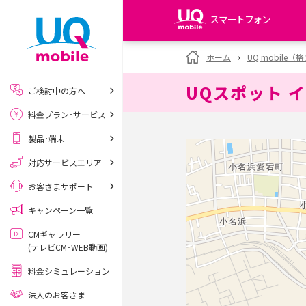
スマートフォン
my UQ WiMAX
ホーム
UQ mobile
UQ WiMAX ご契約の方
UQスポット 
ご検討中の方へ
My UQ mobile
料金プラン･サービス
UQ mobile ご契約の方
製品･端末
UQ mobile
データチャージサイト
対応サービスエリア
お客さまサポート
キャンペーン一覧
CMギャラリー
(テレビCM･WEB動画)
料金シミュレーション
法人のお客さま