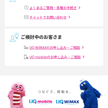
マンションで光回線の利用を始める手順は？設備状況の確認方法も解説
よくあるご質問・各種お手続き
Wi-Fiルーターの設定方法をわかりやすく解説！事前に準備すべきものも紹
チャットでお問い合わせ
介
無線LANとは？メリット・デメリットや接続方法を解説
ご検討中のお客さま
有線LANとは？無線LANとの違いやメリット・デメリットを解説
UQ WiMAXのお申し込み・ご相談
メッシュWi-Fiとは？仕組みやメリット・デメリット、中継機との違いを解
UQ mobileのお申し込み・ご相談
説
ポケット型Wi-Fiの使い方は？基本的な手順やつながらない時の対処法を紹
介
ポケット型Wi-Fiをレンタルするメリットとは？選び方や向いている方の特
徴も紹介
持ち運びできるポケット型Wi-Fiのおススメの選び方は？メリット・デメリ