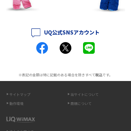
ットも紹介
ポケット型Wi-Fiはクレカなしでも利用できる？口座振替の方法や注意点も
解説
UQ公式SNSアカウント
ポケット型Wi-Fiとは？通信の仕組みやメリット・デメリットを解説
工事不要！置くだけWi-Fiの特徴は？メリット・デメリットや選び方を解説
ポケット型Wi-Fiを月額なしで利用できるのはなぜ？メリット・デメリット
も紹介
※表記の金額は特に記載のある場合を除きすべて
税込
です。
無制限で利用できるポケット型Wi-Fiは？選び方や通信費を抑える方法も紹
介
サイトマップ
当サイトについて
動作環境
商標について
ポケット型Wi-Fi（モバイルWi-Fi）とは？おススメする方の特徴や選び方を
解説
即日受け取りできるポケット型Wi-Fiはある？すぐに使うための方法や注意