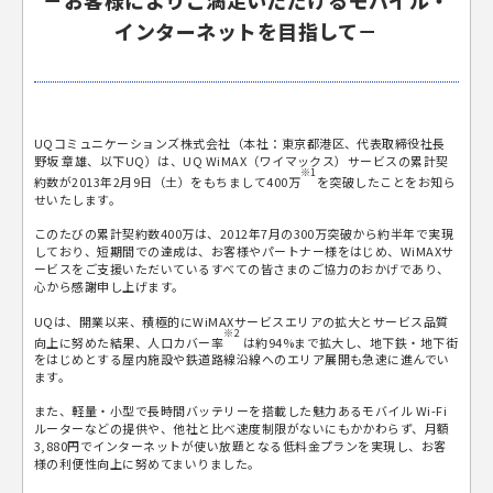
－お客様によりご満足いただけるモバイル・
インターネットを目指して－
UQコミュニケーションズ株式会社（本社：東京都港区、代表取締役社長
野坂 章雄、以下UQ）は、UQ WiMAX（ワイマックス）サービスの累計契
※1
約数が2013年2月9日（土）をもちまして400万
を突破したことをお知ら
せいたします。
このたびの累計契約数400万は、2012年7月の300万突破から約半年で実現
しており、短期間での達成は、お客様やパートナー様をはじめ、WiMAXサ
ービスをご支援いただいているすべての皆さまのご協力のおかげであり、
心から感謝申し上げます。
UQは、開業以来、積極的にWiMAXサービスエリアの拡大とサービス品質
※2
向上に努めた結果、人口カバー率
は約94%まで拡大し、地下鉄・地下街
をはじめとする屋内施設や鉄道路線沿線へのエリア展開も急速に進んでい
ます。
また、軽量・小型で長時間バッテリーを搭載した魅力あるモバイル Wi-Fi
ルーターなどの提供や、他社と比べ速度制限がないにもかかわらず、月額
3,880円でインターネットが使い放題となる低料金プランを実現し、お客
様の利便性向上に努めてまいりました。