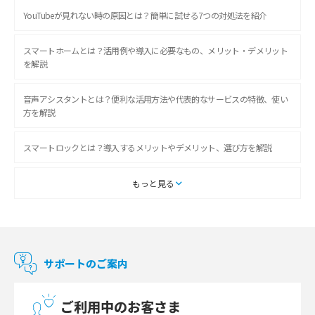
YouTubeが見れない時の原因とは？簡単に試せる7つの対処法を紹介
スマートホームとは？活用例や導入に必要なもの、メリット・デメリット
を解説
音声アシスタントとは？便利な活用方法や代表的なサービスの特徴、使い
方を解説
スマートロックとは？導入するメリットやデメリット、選び方を解説
スマートテレビとは？特徴や選び方、使い方をわかりやすく解説
もっと見る
Chromecast（クロームキャスト）とは？接続方法や基本的な使い方を解説
マンションで使えるWi-Fiは？種類ごとの特徴や選び方を紹介
サポートのご案内
光回線の速度の目安は？測定方法や遅い時の対策方法も紹介
ご利用中のお客さま