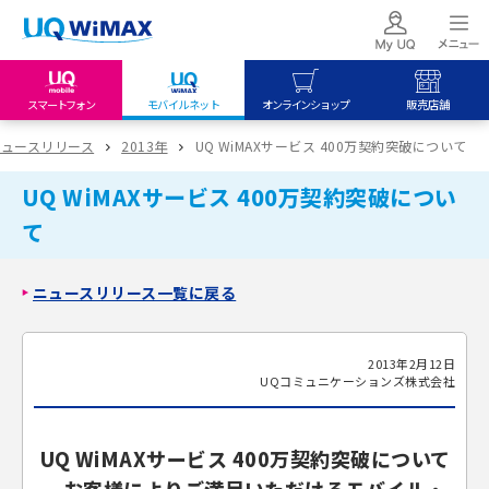
スマートフォン
モバイルネット
オンラインショップ
販売店舗
my UQ WiMAX
UQ mobile
UQ mobile
ニュースリリース
2013年
UQ WiMAXサービス 400万契約突破について
UQ WiMAX ご契約の方
オンラインショップ
販売店舗
UQ WiMAXサービス 400万契約突破につい
My UQ mobile
UQ WiMAX
UQ WiMAX
て
UQ mobile ご契約の方
オンラインショップ
販売店舗
UQ mobile
ニュースリリース一覧に戻る
データチャージサイト
2013年2月12日
UQコミュニケーションズ株式会社
UQ WiMAXサービス 400万契約突破について