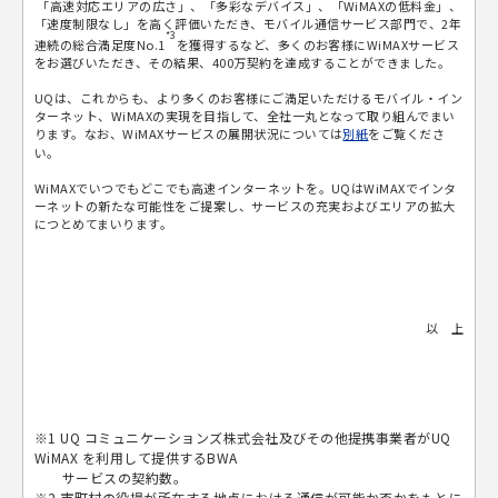
「高速対応エリアの広さ」、「多彩なデバイス」、「WiMAXの低料金」、
「速度制限なし」を高く評価いただき、モバイル通信サービス部門で、2年
*3
連続の総合満足度No.1
を獲得するなど、多くのお客様にWiMAXサービス
をお選びいただき、その結果、400万契約を達成することができました。
UQは、これからも、より多くのお客様にご満足いただけるモバイル・イン
ターネット、WiMAXの実現を目指して、全社一丸となって取り組んでまい
ります。なお、WiMAXサービスの展開状況については
別紙
をご覧くださ
い。
WiMAXでいつでもどこでも高速インターネットを。UQはWiMAXでインタ
ーネットの新たな可能性をご提案し、サービスの充実およびエリアの拡大
につとめてまいります。
以 上
※1 UQ コミュニケーションズ株式会社及びその他提携事業者がUQ
WiMAX を利用して提供するBWA
サービスの契約数。
※2 市町村の役場が所在する地点における通信が可能か否かをもとに