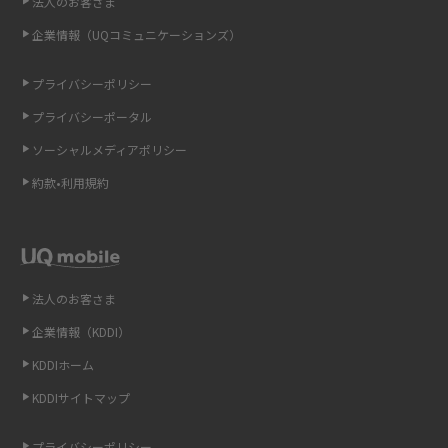
法人のお客さま
点も解説
企業情報（UQコミュニケーションズ）
ONU（光回線終端装置）とは？モデム・ルーター・ホームゲートウェイと
の違いを解説
プライバシーポリシー
プライバシーポータル
ギガバイト（GB）とは？1GBの目安やギガが足りない時の対処法を紹介
ソーシャルメディアポリシー
Wi-Fi 6とは？Wi-Fi 5との違いやメリットと注意点、規格の種類も解説
約款•利用規約
テザリングはWi-Fiとどう違う？接続方法や注意点を解説！
Wi-Fiを自宅に設置する方法は？必要なことやポイントも紹介
法人のお客さま
光ファイバーとは？仕組みやメリット・デメリットを初心者向けにわかり
企業情報（KDDI）
やすく解説
KDDIホーム
ストリーミング再生とは？ダウンロードとの違いやメリット・デメリット
KDDIサイトマップ
を解説
プライバシーポリシー