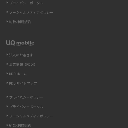
プライバシーポータル
ギガバイト（GB）とは？1GBの目安やギガが足りない時の対処法を紹介
ソーシャルメディアポリシー
Wi-Fi 6とは？Wi-Fi 5との違いやメリットと注意点、規格の種類も解説
約款•利用規約
テザリングはWi-Fiとどう違う？接続方法や注意点を解説！
Wi-Fiを自宅に設置する方法は？必要なことやポイントも紹介
法人のお客さま
光ファイバーとは？仕組みやメリット・デメリットを初心者向けにわかり
企業情報（KDDI）
やすく解説
KDDIホーム
ストリーミング再生とは？ダウンロードとの違いやメリット・デメリット
KDDIサイトマップ
を解説
プライバシーポリシー
6Gとはどんな通信技術？Beyond 5Gや実用化の課題などを解説
プライバシーポータル
ソーシャルメディアポリシー
引っ越し費用の相場は？ひとり暮らしや家族の場合の目安や費用を抑える
方法を解説
約款•利用規約