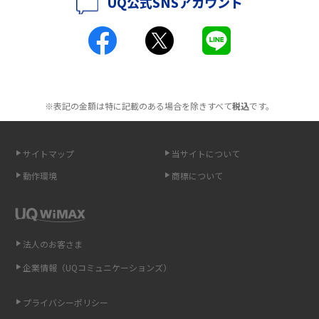
UQ公式SNSアカウント
ポケット型Wi-Fiとは？通信の仕組みやメリット・デメリットを解説
工事不要！置くだけWi-Fiの特徴は？メリット・デメリットや選び方を解説
ポケット型Wi-Fiを月額なしで利用できるのはなぜ？メリット・デメリット
も紹介
※表記の金額は特に記載のある場合を除きすべて
税込
です。
無制限で利用できるポケット型Wi-Fiは？選び方や通信費を抑える方法も紹
介
サイトマップ
当サイトについて
動作環境
商標について
ポケット型Wi-Fi（モバイルWi-Fi）とは？おススメする方の特徴や選び方を
解説
即日受け取りできるポケット型Wi-Fiはある？すぐに使うための方法や注意
法人のお客さま
点も解説
企業情報（UQコミュニケーションズ）
ONU（光回線終端装置）とは？モデム・ルーター・ホームゲートウェイと
の違いを解説
プライバシーポリシー