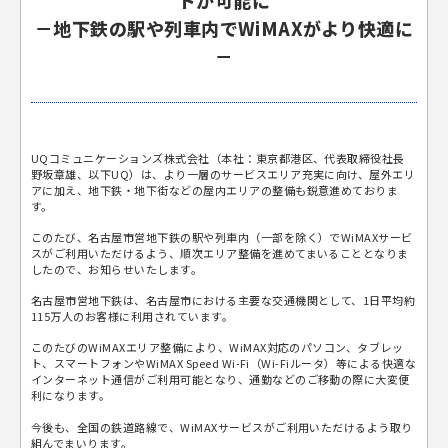
トが可能に
－地下鉄の駅や列車内でWiMAXがより快適に
－
UQコミュニケーションズ株式会社（本社：東京都港区、代表取締役社長
野坂章雄、以下UQ）は、より一層のサービスエリア充実に向け、屋外エリ
アに加え、地下鉄・地下街などの屋内エリアの整備も鋭意進めておりま
す。
このたび、名古屋市営地下鉄の駅や列車内（一部を除く）でWiMAXサービ
スがご利用いただけるよう、順次エリア整備を進めてまいることとなりま
したので、お知らせいたします。
名古屋市営地下鉄は、名古屋市における主要な交通機関として、1日平均約
115万人のお客様に利用されています。
このたびのWiMAXエリア整備により、WiMAX対応のパソコン、タブレッ
ト、スマートフォンやWiMAX Speed Wi-Fi（Wi-Fiルータ）等による快適な
インターネット通信がご利用可能となり、通勤などのご移動の際に大変便
利になります。
今後も、全国の鉄道路線で、WiMAXサービスがご利用いただけるよう取り
組んでまいります。