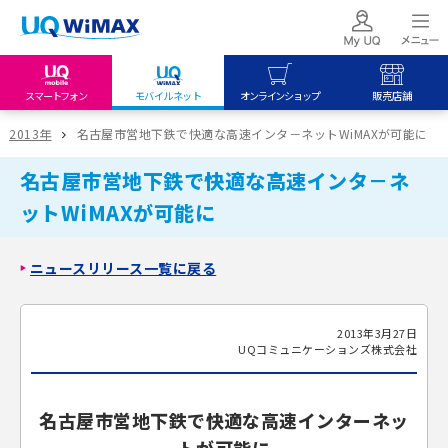
スマートフォン
モバイルネット
オンラインショップ
販売店舗
my UQ WiMAX
UQ mobile
UQ mobile
2013年
名古屋市営地下鉄で快適な高速インタ－ネットWiMAXが可能に
UQ WiMAX ご契約の方
オンラインショップ
販売店舗
名古屋市営地下鉄で快適な高速インタ－ネ
My UQ mobile
UQ WiMAX
UQ WiMAX
ットWiMAXが可能に
UQ mobile ご契約の方
オンラインショップ
販売店舗
UQ mobile
ニュースリリース一覧に戻る
データチャージサイト
2013年3月27日
UQコミュニケーションズ株式会社
名古屋市営地下鉄で快適な高速インターネッ