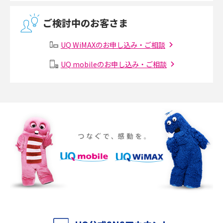
無線LANとは？メリット・デメリットや接続方法を解説
ご検討中のお客さま
有線LANとは？無線LANとの違いやメリット・デメリットを解説
UQ WiMAXのお申し込み・ご相談
メッシュWi-Fiとは？仕組みやメリット・デメリット、中継機との違いを解
UQ mobileのお申し込み・ご相談
説
ポケット型Wi-Fiの使い方は？基本的な手順やつながらない時の対処法を紹
介
ポケット型Wi-Fiをレンタルするメリットとは？選び方や向いている方の特
徴も紹介
持ち運びできるポケット型Wi-Fiのおススメの選び方は？メリット・デメリ
ットも紹介
ポケット型Wi-Fiはクレカなしでも利用できる？口座振替の方法や注意点も
解説