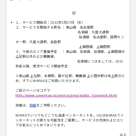
記
１．サービス開始日：2013年3月27日（水）
２．サービスを開始する駅名 ： 東山線 名古屋駅
名城線 久屋大通駅
桜通線 名古屋駅、国際セン
ター駅、久屋大通駅、高岳駅
上飯田線 上飯田駅
３．今後のエリア整備予定 ： 東山線、名城線、桜通線、上飯田線の
上記駅以外および鶴舞線、
名港線につきましては、2013
年度以降、順次サービス開始予定
※東山線 上社駅、本郷駅、藤が丘駅、鶴舞線 上小田井駅は地上駅のた
め、すでにWiMAXはご利用いただけます。
ご紹介ページはコチラ
http://www.uqwimax.jp/service/area/public_transport.html
詳細は、
別紙
をご参照ください。
WiMAXでいつでもどこでも高速インターネットを。UQはWiMAXでイ
ンターネットの新たな可能性をご提案し、サービスの充実およびエリ
アの拡大につとめてまいります。
以上