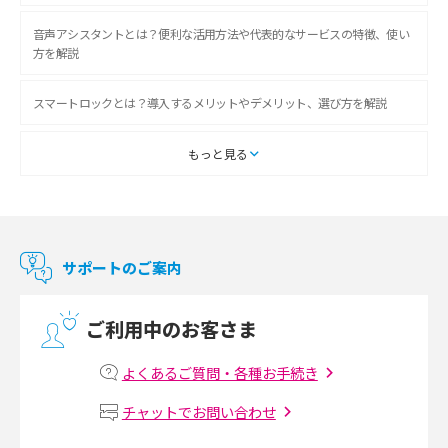
音声アシスタントとは？便利な活用方法や代表的なサービスの特徴、使い
方を解説
スマートロックとは？導入するメリットやデメリット、選び方を解説
スマートテレビとは？特徴や選び方、使い方をわかりやすく解説
もっと見る
Chromecast（クロームキャスト）とは？接続方法や基本的な使い方を解説
マンションで使えるWi-Fiは？種類ごとの特徴や選び方を紹介
サポートのご案内
光回線の速度の目安は？測定方法や遅い時の対策方法も紹介
ご利用中のお客さま
マンションで光回線の利用を始める手順は？設備状況の確認方法も解説
よくあるご質問・各種お手続き
Wi-Fiルーターの設定方法をわかりやすく解説！事前に準備すべきものも紹
チャットでお問い合わせ
介