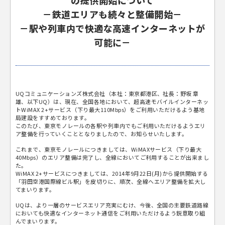
の提供開始について
－鉄道エリアも続々と整備開始－
－駅や列車内で快適な高速インターネットが
可能に－
UQコミュニケーションズ株式会社（本社：東京都港区、社長：野坂 章
雄、以下UQ）は、現在、全国各地において、超高速モバイルインターネッ
トWiMAX 2+サービス（下り最大110Mbps）をご利用いただけるよう基地
局建設をすすめております。
このたび、東京モノレールの各駅や列車内でもご利用いただけるようエリ
ア整備を行っていくこととなりましたので、お知らせいたします。
これまで、東京モノレールにつきましては、WiMAXサービス（下り最大
40Mbps）のエリア整備は完了し、全線においてご利用することが出来まし
た。
WiMAX 2+サービスにつきましては、2014年9月22日(月)から提供開始する
「羽田空港国際線ビル駅」を皮切りに、順次、全線へエリア整備を拡大し
てまいります。
UQは、より一層のサービスエリア充実にむけ、今後、全国の主要鉄道路線
においても快適なインターネット通信をご利用いただけるよう鋭意取り組
んでまいります。