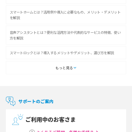
スマートホームとは？活用例や導入に必要なもの、メリット・デメリット
を解説
音声アシスタントとは？便利な活用方法や代表的なサービスの特徴、使い
方を解説
スマートロックとは？導入するメリットやデメリット、選び方を解説
スマートテレビとは？特徴や選び方、使い方をわかりやすく解説
もっと見る
Chromecast（クロームキャスト）とは？接続方法や基本的な使い方を解説
マンションで使えるWi-Fiは？種類ごとの特徴や選び方を紹介
サポートのご案内
光回線の速度の目安は？測定方法や遅い時の対策方法も紹介
ご利用中のお客さま
マンションで光回線の利用を始める手順は？設備状況の確認方法も解説