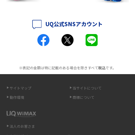
ポケット型Wi-Fiはクレカなしでも利用できる？口座振替の方法や注意点も
解説
UQ公式SNSアカウント
ポケット型Wi-Fiとは？通信の仕組みやメリット・デメリットを解説
工事不要！置くだけWi-Fiの特徴は？メリット・デメリットや選び方を解説
ポケット型Wi-Fiを月額なしで利用できるのはなぜ？メリット・デメリット
も紹介
※表記の金額は特に記載のある場合を除きすべて
税込
です。
無制限で利用できるポケット型Wi-Fiは？選び方や通信費を抑える方法も紹
介
サイトマップ
当サイトについて
動作環境
商標について
ポケット型Wi-Fi（モバイルWi-Fi）とは？おススメする方の特徴や選び方を
解説
即日受け取りできるポケット型Wi-Fiはある？すぐに使うための方法や注意
法人のお客さま
点も解説