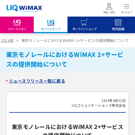
スマートフォン
モバイルネット
オンラインショップ
販売店舗
my UQ WiMAX
UQ mobile
UQ mobile
2014年
東京モノレールにおけるWiMAX 2+サービスの提供開始について
UQ WiMAX ご契約の方
オンラインショップ
販売店舗
東京モノレールにおけるWiMAX 2+サービ
My UQ mobile
UQ WiMAX
UQ WiMAX
スの提供開始について
UQ mobile ご契約の方
オンラインショップ
販売店舗
UQ mobile
ニュースリリース一覧に戻る
データチャージサイト
2014年9月22日
UQコミュニケーションズ株式会社
東京モノレールにおけるWiMAX 2+サービス