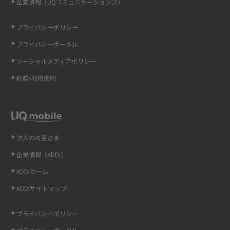
企業情報（UQコミュニケーションズ）
ONU（光回線終端装置）とは？モデム・ルーター・ホームゲートウェイと
の違いを解説
プライバシーポリシー
プライバシーポータル
ギガバイト（GB）とは？1GBの目安やギガが足りない時の対処法を紹介
ソーシャルメディアポリシー
Wi-Fi 6とは？Wi-Fi 5との違いやメリットと注意点、規格の種類も解説
約款•利用規約
テザリングはWi-Fiとどう違う？接続方法や注意点を解説！
Wi-Fiを自宅に設置する方法は？必要なことやポイントも紹介
法人のお客さま
光ファイバーとは？仕組みやメリット・デメリットを初心者向けにわかり
企業情報（KDDI）
やすく解説
KDDIホーム
ストリーミング再生とは？ダウンロードとの違いやメリット・デメリット
KDDIサイトマップ
を解説
プライバシーポリシー
6Gとはどんな通信技術？Beyond 5Gや実用化の課題などを解説