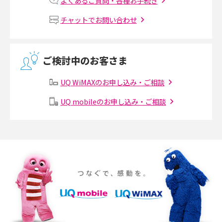
よくあるご質問・各種お手続き
Wi-Fiルーターの設定方法をわかりやすく解説！事前に準備すべきものも紹
チャットでお問い合わせ
介
無線LANとは？メリット・デメリットや接続方法を解説
ご検討中のお客さま
有線LANとは？無線LANとの違いやメリット・デメリットを解説
UQ WiMAXのお申し込み・ご相談
メッシュWi-Fiとは？仕組みやメリット・デメリット、中継機との違いを解
UQ mobileのお申し込み・ご相談
説
ポケット型Wi-Fiの使い方は？基本的な手順やつながらない時の対処法を紹
介
ポケット型Wi-Fiをレンタルするメリットとは？選び方や向いている方の特
徴も紹介
持ち運びできるポケット型Wi-Fiのおススメの選び方は？メリット・デメリ
ットも紹介