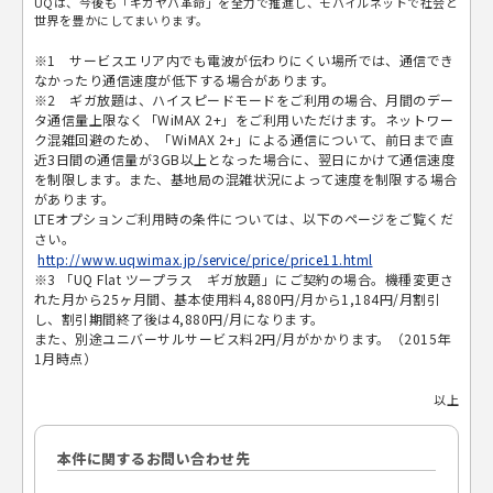
UQは、今後も「ギガヤバ革命」を全力で推進し、モバイルネットで社会と
世界を豊かにしてまいります。
※1 サービスエリア内でも電波が伝わりにくい場所では、通信でき
なかったり通信速度が低下する場合があります。
※2 ギガ放題は、ハイスピードモードをご利用の場合、月間のデー
タ通信量上限なく「WiMAX 2+」をご利用いただけます。ネットワー
ク混雑回避のため、「WiMAX 2+」による通信について、前日まで直
近3日間の通信量が3GB以上となった場合に、翌日にかけて通信速度
を制限します。また、基地局の混雑状況によって速度を制限する場合
があります。
LTEオプションご利用時の条件については、以下のページをご覧くだ
さい。
http://www.uqwimax.jp/service/price/price11.html
※3 「UQ Flat ツープラス ギガ放題」にご契約の場合。機種変更さ
れた月から25ヶ月間、基本使用料4,880円/月から1,184円/月割引
し、割引期間終了後は4,880円/月になります。
また、別途ユニバーサルサービス料2円/月がかかります。（2015年
1月時点）
以上
本件に関するお問い合わせ先