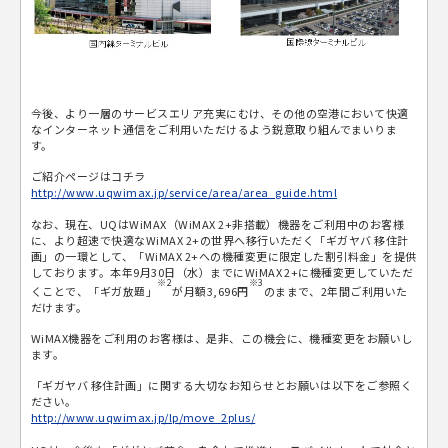
今後、より一層のサービスエリア充実にむけ、その他の空港において快適
なインターネット通信をご利用いただけるよう鋭意取り組んでまいりま
す。
ご紹介ページはコチラ
http://www.uqwimax.jp/service/area/area_guide.html
なお、現在、UQはWiMAX（WiMAX 2+非搭載）機器をご利用中のお客様
に、より超速で快適なWiMAX 2+の世界へ移行いただく「ギガヤバ 移住計
画」の一環として、「WiMAX 2+への機種変更に限定した割引料金」を提供
しております。本年9月30日（水）までにWiMAX 2+に機種変更していただ
※2
※3
くことで、「ギガ放題」
が月額3,696円
のままで、2年間ご利用いた
だけます。
WiMAX機器をご利用のお客様は、是非、この機会に、機種変更をお願いし
ます。
「ギガヤバ 移住計画」に関する大切なお知らせとお願いは以下をご参照く
ださい。
http://www.uqwimax.jp/lp/move_2plus/