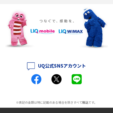
ポケット型Wi-Fiの使い方は？基本的な手順やつながらない時の対処法を紹
介
ポケット型Wi-Fiをレンタルするメリットとは？選び方や向いている方の特
徴も紹介
持ち運びできるポケット型Wi-Fiのおススメの選び方は？メリット・デメリ
ットも紹介
ポケット型Wi-Fiはクレカなしでも利用できる？口座振替の方法や注意点も
解説
UQ公式SNSアカウント
ポケット型Wi-Fiとは？通信の仕組みやメリット・デメリットを解説
工事不要！置くだけWi-Fiの特徴は？メリット・デメリットや選び方を解説
ポケット型Wi-Fiを月額なしで利用できるのはなぜ？メリット・デメリット
も紹介
※表記の金額は特に記載のある場合を除きすべて
税込
です。
無制限で利用できるポケット型Wi-Fiは？選び方や通信費を抑える方法も紹