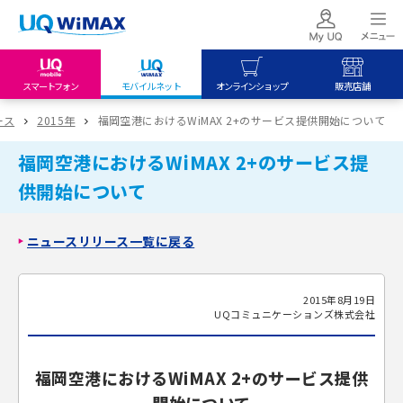
スマートフォン
モバイルネット
オンラインショップ
販売店舗
my UQ WiMAX
UQ mobile
UQ mobile
ース
2015年
福岡空港におけるWiMAX 2+のサービス提供開始について
UQ WiMAX ご契約の方
オンラインショップ
販売店舗
福岡空港におけるWiMAX 2+のサービス提
My UQ mobile
UQ WiMAX
UQ WiMAX
供開始について
UQ mobile ご契約の方
オンラインショップ
販売店舗
UQ mobile
ニュースリリース一覧に戻る
データチャージサイト
2015年8月19日
UQコミュニケーションズ株式会社
福岡空港におけるWiMAX 2+のサービス提供