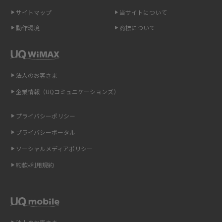
介
サイトマップ
当サイトについて
動作環境
商標について
ポケット型Wi-Fi（モバイルWi-Fi）とは？おススメする方の特徴や選び方を
解説
即日受け取りできるポケット型Wi-Fiはある？すぐに使うための方法や注意
法人のお客さま
点も解説
企業情報（UQコミュニケーションズ）
ONU（光回線終端装置）とは？モデム・ルーター・ホームゲートウェイと
の違いを解説
プライバシーポリシー
プライバシーポータル
ギガバイト（GB）とは？1GBの目安やギガが足りない時の対処法を紹介
ソーシャルメディアポリシー
Wi-Fi 6とは？Wi-Fi 5との違いやメリットと注意点、規格の種類も解説
約款•利用規約
テザリングはWi-Fiとどう違う？接続方法や注意点を解説！
Wi-Fiを自宅に設置する方法は？必要なことやポイントも紹介