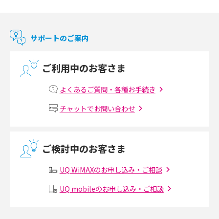
Chromecast（クロームキャスト）とは？接続方法や基本的な使い方を解説
マンションで使えるWi-Fiは？種類ごとの特徴や選び方を紹介
サポートのご案内
光回線の速度の目安は？測定方法や遅い時の対策方法も紹介
ご利用中のお客さま
マンションで光回線の利用を始める手順は？設備状況の確認方法も解説
よくあるご質問・各種お手続き
Wi-Fiルーターの設定方法をわかりやすく解説！事前に準備すべきものも紹
チャットでお問い合わせ
介
無線LANとは？メリット・デメリットや接続方法を解説
ご検討中のお客さま
有線LANとは？無線LANとの違いやメリット・デメリットを解説
UQ WiMAXのお申し込み・ご相談
メッシュWi-Fiとは？仕組みやメリット・デメリット、中継機との違いを解
UQ mobileのお申し込み・ご相談
説