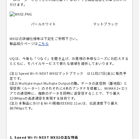
だけます。
パールホワイト マットブラック
WX02の詳細仕様等は下記をご参照下さい。
製品紹介ページは
こちら
UQは、今後も「つなぐ」を磨き上げ、お客様の多様なニーズにお応えする
とともに、モバイルサービスで新たな価値を提供してまいります。
(注1) Speed Wi-Fi NEXT WX02マットブラック は11月27日(金)に販売予
定です。
(注2) Multiple Input Multiple Outputの略。データの送信側（基地局）と
受信側（ルーター）のそれぞれに4本のアンテナを搭載し、WiMAX 2+エリ
アでの通信時に、複数のデータを同時に送受信することで、下り最大
220Mbpsの高速通信を実現する技術です。
(注3) 本製品におけるWi-Fi規格IEEE802.11acは、伝送速度下り最大
867Mbpsです。
1. Speed Wi-Fi NEXT WX02の主な特長