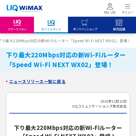
スマートフォン
モバイルネット
オンラインショップ
販売店舗
my UQ WiMAX
UQ mobile
UQ mobile
下り最大220Mbps対応の新Wi-Fiルーター「Speed Wi-Fi NEXT WX02」登場！
UQ WiMAX ご契約の方
オンラインショップ
販売店舗
下り最大220Mbps対応の新Wi-Fiルーター
My UQ mobile
UQ WiMAX
UQ WiMAX
「Speed Wi-Fi NEXT WX02」登場！
UQ mobile ご契約の方
オンラインショップ
販売店舗
UQ mobile
ニュースリリース一覧に戻る
データチャージサイト
2015年11月12日
UQコミュニケーションズ株式会社
下り最大220Mbps対応の新Wi-Fiルーター