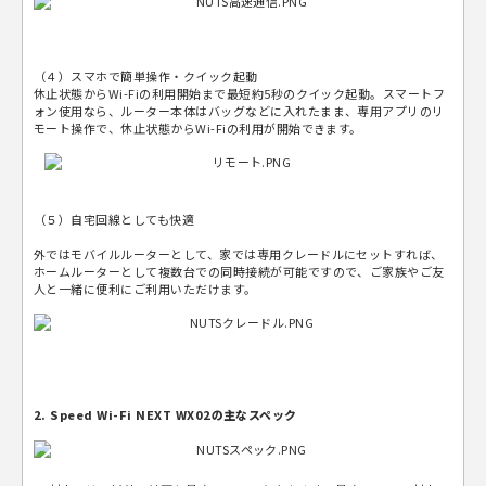
（４）スマホで簡単操作・クイック起動
休止状態からWi-Fiの利用開始まで最短約5秒のクイック起動。スマートフ
ォン使用なら、ルーター本体はバッグなどに入れたまま、専用アプリのリ
モート操作で、休止状態からWi-Fiの利用が開始できます。
（５）自宅回線としても快適
外ではモバイルルーターとして、家では専用クレードルにセットすれば、
ホームルーターとして複数台での同時接続が可能ですので、ご家族やご友
人と一緒に便利にご利用いただけます。
2. Speed Wi-Fi NEXT WX02の主なスペック