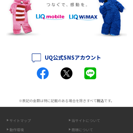
ポケット型Wi-Fiをレンタルするメリットとは？選び方や向いている方の特
徴も紹介
持ち運びできるポケット型Wi-Fiのおススメの選び方は？メリット・デメリ
ットも紹介
ポケット型Wi-Fiはクレカなしでも利用できる？口座振替の方法や注意点も
解説
UQ公式SNSアカウント
ポケット型Wi-Fiとは？通信の仕組みやメリット・デメリットを解説
工事不要！置くだけWi-Fiの特徴は？メリット・デメリットや選び方を解説
ポケット型Wi-Fiを月額なしで利用できるのはなぜ？メリット・デメリット
も紹介
※表記の金額は特に記載のある場合を除きすべて
税込
です。
無制限で利用できるポケット型Wi-Fiは？選び方や通信費を抑える方法も紹
介
サイトマップ
当サイトについて
動作環境
商標について