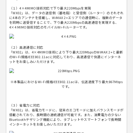
（１）4×4MIMO技術対応で下り最大220Mbpsを実現
「WX02」は、データの送信側（基地局）と受信側（ルーター）のそれぞれ
に4本のアンテナを搭載し、WiMAX 2+エリアでの通信時に、複数のデータ
を同時に送受信することで、下り最大220Mbpsの高速通信を実現する、
4×4 MIMO技術対応のモバイルWi-Fiルーターです。
（２）高速通信に対応
「WX02」は、4×4MIMO技術により下り最大220MbpsのWiMAX 2+と最新
のWi-Fi規格IEEE802.11acに対応しており、高速通信で快適にインターネ
ットをお楽しみいただけます。
※本製品におけるWi-Fi規格IEEE802.11acは、伝送速度下り最大867Mbps
です。
（３）省電力に対応
「WX02」は、省電力モードに、従来のエコモードに加えバランスモードが
搭載されており、長時間の連続通信が可能です。また、消費電力の少ない
Bluetoothテザリング機能により、タブレットやスマートフォンで長時間
インターネットをお楽しみいただけます。