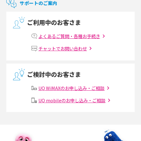
サポートのご案内
光回線の速度の目安は？測定方法や遅い時の対策方法も紹介
ご利用中のお客さま
マンションで光回線の利用を始める手順は？設備状況の確認方法も解説
よくあるご質問・各種お手続き
Wi-Fiルーターの設定方法をわかりやすく解説！事前に準備すべきものも紹
チャットでお問い合わせ
介
無線LANとは？メリット・デメリットや接続方法を解説
ご検討中のお客さま
有線LANとは？無線LANとの違いやメリット・デメリットを解説
UQ WiMAXのお申し込み・ご相談
メッシュWi-Fiとは？仕組みやメリット・デメリット、中継機との違いを解
UQ mobileのお申し込み・ご相談
説
ポケット型Wi-Fiの使い方は？基本的な手順やつながらない時の対処法を紹
介