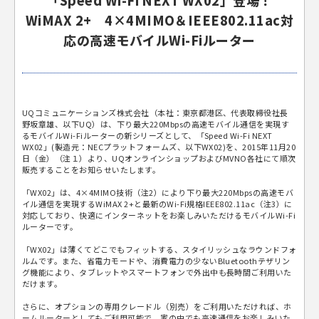
「Speed Wi-Fi NEXT WX02」登場！
WiMAX 2+ 4×4MIMO＆IEEE802.11ac対
応の高速モバイルWi-Fiルーター
UQコミュニケーションズ株式会社（本社：東京都港区、代表取締役社長
野坂章雄、以下UQ）は、下り最大220Mbpsの高速モバイル通信を実現す
るモバイルWi-Fiルーターの新シリーズとして、「Speed Wi-Fi NEXT
WX02」(製造元：NECプラットフォームズ、以下WX02)を、2015年11月20
日（金）（注１）より、UQオンラインショップおよびMVNO各社にて順次
販売することをお知らせいたします。
「WX02」は、4×4MIMO技術（注2）により下り最大220Mbpsの高速モバ
イル通信を実現するWiMAX 2+と最新のWi-Fi規格IEEE802.11ac（注3）に
対応しており、快適にインターネットをお楽しみいただけるモバイルWi-Fi
ルーターです。
「WX02」は薄くてどこでもフィットする、スタイリッシュなラウンドフォ
ルムです。また、省電力モードや、消費電力の少ないBluetoothテザリン
グ機能により、タブレットやスマートフォンで外出中も長時間ご利用いた
だけます。
さらに、オプションの専用クレードル（別売）をご利用いただければ、ホ
ームルーターとしてもご利用可能で、家の中でも高速通信をお楽しみいた