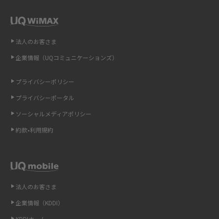
ポケット型Wi-Fi（モバイルWi-Fi）とは？おススメする方の特徴や選び方を
解説
即日受け取りできるポケット型Wi-Fiはある？すぐに使うための方法や注意
法人のお客さま
点も解説
企業情報（UQコミュニケーションズ）
ONU（光回線終端装置）とは？モデム・ルーター・ホームゲートウェイと
の違いを解説
プライバシーポリシー
プライバシーポータル
ギガバイト（GB）とは？1GBの目安やギガが足りない時の対処法を紹介
ソーシャルメディアポリシー
Wi-Fi 6とは？Wi-Fi 5との違いやメリットと注意点、規格の種類も解説
約款•利用規約
テザリングはWi-Fiとどう違う？接続方法や注意点を解説！
Wi-Fiを自宅に設置する方法は？必要なことやポイントも紹介
法人のお客さま
光ファイバーとは？仕組みやメリット・デメリットを初心者向けにわかり
企業情報（KDDI）
やすく解説
KDDIホーム