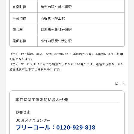
有楽町線
和光市駅～新木場駅
半蔵門線
渋谷駅～押上駅
南北線
目黒駅～赤羽岩淵駅
副都心線
小竹向原駅～渋谷駅
（注1）地上駅は、屋外に設置したWiMAX 2+基地局から発する電波によりご利用
可能となります。
（注2）サービスエリア内でも電波が伝わりにくい場所では、通信できなかったり
通信速度が低下する場合があります。
以 上
本件に関するお問い合わせ先
お客さま
UQお客さまセンター
フリーコール：0120-929-818