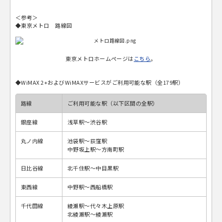
＜参考＞
◆東京メトロ 路線図
東京メトロホームページは
こちら
。
◆WiMAX 2+およびWiMAXサービスがご利用可能な駅（全179駅）
路線
ご利用可能な駅（以下区間の全駅）
銀座線
浅草駅～渋谷駅
丸ノ内線
池袋駅～荻窪駅
中野坂上駅～方南町駅
日比谷線
北千住駅～中目黒駅
東西線
中野駅～西船橋駅
千代田線
綾瀬駅～代々木上原駅
北綾瀬駅～綾瀬駅