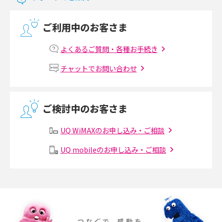
光回線の速度の目安は？測定方法や遅い時の対策方法も紹介
ご利用中のお客さま
マンションで光回線の利用を始める手順は？設備状況の確認方法も解説
よくあるご質問・各種お手続き
Wi-Fiルーターの設定方法をわかりやすく解説！事前に準備すべきものも紹
チャットでお問い合わせ
介
無線LANとは？メリット・デメリットや接続方法を解説
ご検討中のお客さま
有線LANとは？無線LANとの違いやメリット・デメリットを解説
UQ WiMAXのお申し込み・ご相談
メッシュWi-Fiとは？仕組みやメリット・デメリット、中継機との違いを解
UQ mobileのお申し込み・ご相談
説
ポケット型Wi-Fiの使い方は？基本的な手順やつながらない時の対処法を紹
介
ポケット型Wi-Fiをレンタルするメリットとは？選び方や向いている方の特