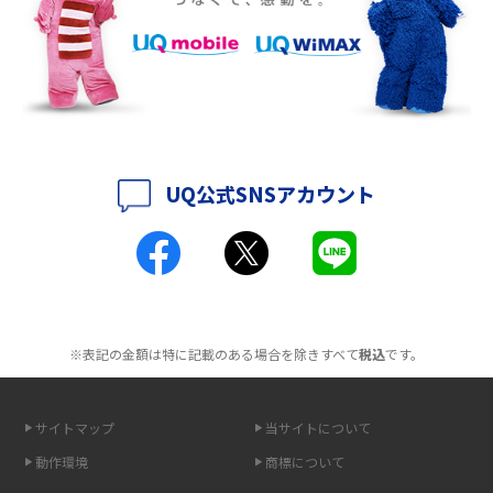
徴も紹介
持ち運びできるポケット型Wi-Fiのおススメの選び方は？メリット・デメリ
ットも紹介
ポケット型Wi-Fiはクレカなしでも利用できる？口座振替の方法や注意点も
解説
UQ公式SNSアカウント
ポケット型Wi-Fiとは？通信の仕組みやメリット・デメリットを解説
工事不要！置くだけWi-Fiの特徴は？メリット・デメリットや選び方を解説
ポケット型Wi-Fiを月額なしで利用できるのはなぜ？メリット・デメリット
も紹介
※表記の金額は特に記載のある場合を除きすべて
税込
です。
無制限で利用できるポケット型Wi-Fiは？選び方や通信費を抑える方法も紹
介
サイトマップ
当サイトについて
動作環境
商標について
ポケット型Wi-Fi（モバイルWi-Fi）とは？おススメする方の特徴や選び方を