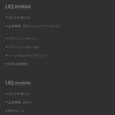
解説
即日受け取りできるポケット型Wi-Fiはある？すぐに使うための方法や注意
法人のお客さま
点も解説
企業情報（UQコミュニケーションズ）
ONU（光回線終端装置）とは？モデム・ルーター・ホームゲートウェイと
の違いを解説
プライバシーポリシー
プライバシーポータル
ギガバイト（GB）とは？1GBの目安やギガが足りない時の対処法を紹介
ソーシャルメディアポリシー
Wi-Fi 6とは？Wi-Fi 5との違いやメリットと注意点、規格の種類も解説
約款•利用規約
テザリングはWi-Fiとどう違う？接続方法や注意点を解説！
Wi-Fiを自宅に設置する方法は？必要なことやポイントも紹介
法人のお客さま
光ファイバーとは？仕組みやメリット・デメリットを初心者向けにわかり
企業情報（KDDI）
やすく解説
KDDIホーム