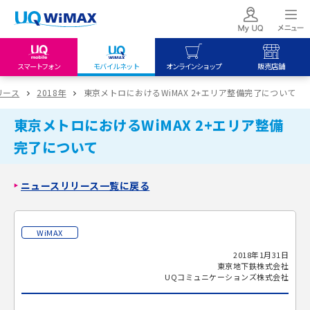
スマートフォン
モバイルネット
オンラインショップ
販売店舗
my UQ WiMAX
UQ mobile
UQ mobile
リース
2018年
東京メトロにおけるWiMAX 2+エリア整備完了について
UQ WiMAX ご契約の方
オンラインショップ
販売店舗
東京メトロにおけるWiMAX 2+エリア整備
My UQ mobile
UQ WiMAX
UQ WiMAX
完了について
UQ mobile ご契約の方
オンラインショップ
販売店舗
UQ mobile
ニュースリリース一覧に戻る
データチャージサイト
WiMAX
2018年1月31日
東京地下鉄株式会社
UQコミュニケーションズ株式会社