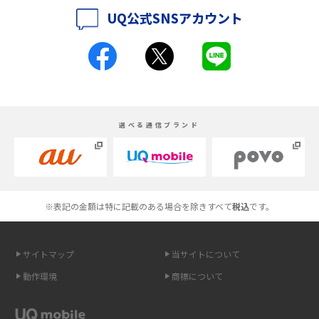
UQ公式SNSアカウント
iPhone 16とiPhone 15の違いは？カメラ・スペック・機能を徹底比較
iPhoneの機種変更のやり方は？事前準備・手順やデータ移行方法をわかり
やすく解説
スマホが高い理由は？購入費用を抑える方法や端末を選ぶ時の注意点を解
選べる通信ブランド
説！
Androidスマホとは？特徴やメリット・デメリット、おススメ機種を紹介
高校生にスマホ制限は必要？所持率やメリット・デメリットを詳しく紹介
※表記の金額は特に記載のある場合を除きすべて
税込
です。
スマホのネット通信速度が遅い原因は？すぐできる対処法や見直すポイン
トを解説
サイトマップ
当サイトについて
動作環境
商標について
スマホや携帯端末の通信速度制限とは？回避のコツや解除のタイミング・
方法を解説