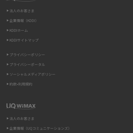
LINEの引き継ぎ方法は？対象データや事前準備・条件・注意点などを解説
法人のお客さま
企業情報（KDDI）
LINEの通知がこない時の原因と対処法9選！設定の確認手順も解説
KDDIホーム
非通知設定とは？184で電話をかける方法やiPhone・Androidの設定を解説
KDDIサイトマップ
iCloudの使用容量を減らす9つの方法！使用状況の確認手順も紹介
プライバシーポリシー
プライバシーポータル
スマホのウィジェットとは？iPhone・Androidの設定方法やおススメを紹
介
ソーシャルメディアポリシー
約款•利用規約
リプライ機能とは？LINE、X（旧Twitter）、Instagram、TikTokで送る方法
を解説
インスタのDMの送り方は？便利機能の使い方や注意点をわかりやすく解説
法人のお客さま
Bluetooth®とは？Wi-Fiとの違いやスマホ・PCとの接続方法を解説
企業情報（UQコミュニケーションズ）