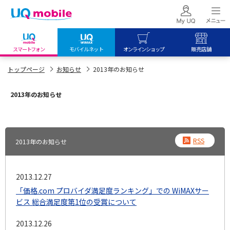
スマートフォン
モバイルネット
オンラインショップ
販売店舗
my UQ WiMAX
UQ mobile
UQ mobile
トップページ
お知らせ
2013年のお知らせ
UQ WiMAX ご契約の方
オンラインショップ
販売店舗
2013年のお知らせ
My UQ mobile
UQ WiMAX
UQ WiMAX
UQ mobile ご契約の方
オンラインショップ
販売店舗
UQ mobile
RSS
2013年のお知らせ
データチャージサイト
2013.12.27
「価格.com プロバイダ満足度ランキング」での WiMAXサー
ビス 総合満足度第1位の受賞について
2013.12.26