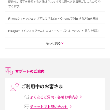
読めない漢字を検索する方法は？スマホでの調べ方を機種ごとにわかりや
すく解説
iPhoneのキャッシュクリアとは？SafariやChromeで消去する方法を解説
Instagram（インスタグラム）のストーリーズとは？使い方や見方を解説
ASMRとは？初心者向けの代表ジャンルや楽しみ方を解説
もっと見る
スマホのアラーム設定方法を解説！鳴らない原因と対処法、便利機能も紹
介
サポートのご案内
LINEで友だちを削除する方法は？方法ごとの影響や復活・復元する方法も
解説
ご利用中のお客さま
プリペイドSIMとは？種類やメリット・デメリット、利用までの流れを解説
よくあるご質問・各種お手続き
MNOとは？MVNOやMVNEとの違いやメリット・デメリットを解説
チャットでお問い合わせ