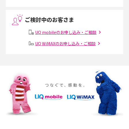
VPN接続とは？仕組みや必要性、メリット・デメリット、接続方法を解説
ご検討中のお客さま
Threads（スレッズ）とは？主な機能や登録方法、投稿の仕方を解説
UQ mobileのお申し込み・ご相談
Instagram（インスタグラム）でスクショするとバレる？バレるケースや撮
り方も解説
UQ WiMAXのお申し込み・ご相談
SMSとは？料金やできること、注意点や届かない時の対処法を解説
Discord（ディスコード）とは？使い方や用語の意味、便利な機能を解説
iPhone 16eとiPhone SE（第3世代）の違いは？サイズやスペックを比較し
て解説
iPhone 16eとiPhone 14を徹底比較！スペック・機能の違いをわかりやすく
紹介
iPhone 16シリーズのモデルを比較！価格・サイズ・カメラ性能の違いを徹
底解説