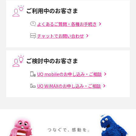
ご利用中のお客さま
プリペイドSIMとは？種類やメリット・デメリット、利用までの流れを解説
よくあるご質問・各種お手続き
MNOとは？MVNOやMVNEとの違いやメリット・デメリットを解説
チャットでお問い合わせ
VPN接続とは？仕組みや必要性、メリット・デメリット、接続方法を解説
ご検討中のお客さま
Threads（スレッズ）とは？主な機能や登録方法、投稿の仕方を解説
UQ mobileのお申し込み・ご相談
Instagram（インスタグラム）でスクショするとバレる？バレるケースや撮
り方も解説
UQ WiMAXのお申し込み・ご相談
SMSとは？料金やできること、注意点や届かない時の対処法を解説
Discord（ディスコード）とは？使い方や用語の意味、便利な機能を解説
iPhone 16eとiPhone SE（第3世代）の違いは？サイズやスペックを比較し
て解説