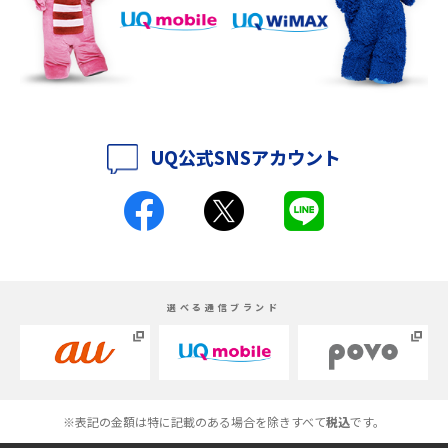
iPhone 16eとiPhone 14を徹底比較！スペック・機能の違いをわかりやすく
紹介
iPhone 16シリーズのモデルを比較！価格・サイズ・カメラ性能の違いを徹
底解説
UQ公式SNSアカウント
iPhone 16とiPhone 15の違いは？カメラ・スペック・機能を徹底比較
iPhoneの機種変更のやり方は？事前準備・手順やデータ移行方法をわかり
やすく解説
スマホが高い理由は？購入費用を抑える方法や端末を選ぶ時の注意点を解
選べる通信ブランド
説！
Androidスマホとは？特徴やメリット・デメリット、おススメ機種を紹介
高校生にスマホ制限は必要？所持率やメリット・デメリットを詳しく紹介
※表記の金額は特に記載のある場合を除きすべて
税込
です。