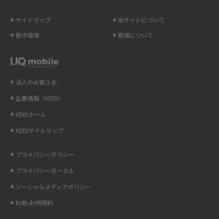
スマホのネット通信速度が遅い原因は？すぐできる対処法や見直すポイン
トを解説
サイトマップ
当サイトについて
動作環境
商標について
スマホや携帯端末の通信速度制限とは？回避のコツや解除のタイミング・
方法を解説
LINEの引き継ぎ方法は？対象データや事前準備・条件・注意点などを解説
法人のお客さま
企業情報（KDDI）
LINEの通知がこない時の原因と対処法9選！設定の確認手順も解説
KDDIホーム
非通知設定とは？184で電話をかける方法やiPhone・Androidの設定を解説
KDDIサイトマップ
iCloudの使用容量を減らす9つの方法！使用状況の確認手順も紹介
プライバシーポリシー
プライバシーポータル
スマホのウィジェットとは？iPhone・Androidの設定方法やおススメを紹
介
ソーシャルメディアポリシー
約款•利用規約
リプライ機能とは？LINE、X（旧Twitter）、Instagram、TikTokで送る方法
を解説