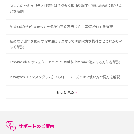
スマホのセキュリティ対策とは？必要な理由や調子が悪い場合の対処法な
どを解説
AndroidからiPhoneへデータ移行する方法は？「iOSに移行」を解説
読めない漢字を検索する方法は？スマホでの調べ方を機種ごとにわかりや
すく解説
iPhoneのキャッシュクリアとは？SafariやChromeで消去する方法を解説
Instagram（インスタグラム）のストーリーズとは？使い方や見方を解説
ASMRとは？初心者向けの代表ジャンルや楽しみ方を解説
もっと見る
スマホのアラーム設定方法を解説！鳴らない原因と対処法、便利機能も紹
介
サポートのご案内
LINEで友だちを削除する方法は？方法ごとの影響や復活・復元する方法も
解説