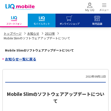
スマートフォン
モバイルネット
オンラインショップ
販売店舗
my UQ WiMAX
UQ mobile
UQ mobile
トップページ
お知らせ
2013年
Mobile Slimのソフトウェアアップデートについて
UQ WiMAX ご契約の方
オンラインショップ
販売店舗
My UQ mobile
UQ WiMAX
UQ WiMAX
Mobile Slimのソフトウェアアップデートについて
UQ mobile ご契約の方
オンラインショップ
販売店舗
お知らせ一覧に戻る
UQ mobile
データチャージサイト
2013年09月11日
Mobile Slimのソフトウェアアップデートについ
て