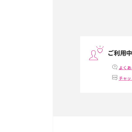
Androidスマホとは？特
ット、おススメ機種を紹介
スマホや携帯端末の通信速
コツや解除のタイミング・
ご利用
非通知設定とは？184で
iPhone・Androidの設定
よくあ
チャッ
リプライ機能とは？LINE、X
Instagram、TikTokで
LINEで送信取り消しをす
れるのか、削除との違いも