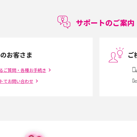
徴やメリット・デメリ
高校生にスマホ制限は必要？所持率やメリッ
ト・デメリットを詳しく紹介
サポートのご案内
度制限とは？回避の
LINEの引き継ぎ方法は？対象データや事前準
方法を解説
備・条件・注意点などを解説
中のお客さま
ご
電話をかける方法や
iCloudの使用容量を減らす9つの方法！使用状
を解説
況の確認手順も紹介
るご質問・各種お手続き
トでお問い合わせ
（旧Twitter）、
インスタのDMの送り方は？便利機能の使い方
送る方法を解説
や注意点をわかりやすく解説
「iPhoneを探す」の使い方と設定方法を紹
る方法は？相手に知ら
介！ブラウザやアプリから探す方法を詳しく
紹介
説