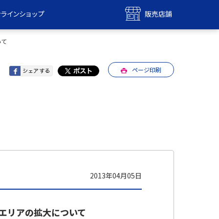
ンラインショップ
販売店舗
bile
UQ mobile
いて
ンショップ
販売店舗
ページ印刷
MAX
UQ WiMAX
ンショップ
販売店舗
2013年04月05日
用エリアの拡大について