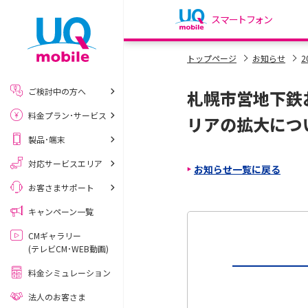
スマートフォン
my UQ WiMAX
トップページ
お知らせ
2
UQ WiMAX ご契約の方
ご検討中の方へ
札幌市営地下鉄
My UQ mobile
料金プラン･サービス
UQ mobile ご契約の方
リアの拡大につ
製品･端末
UQ mobile
データチャージサイト
対応サービスエリア
お知らせ一覧に戻る
お客さまサポート
キャンペーン一覧
CMギャラリー
(テレビCM･WEB動画)
料金シミュレーション
法人のお客さま