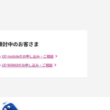
スマホのネット通信速度が遅い原因は？すぐで
きる対処法や見直すポイントを解説
LINEの通知がこない時の原因と対処法9選！設
定の確認手順も解説
検討中のお客さま
スマホのウィジェットとは？iPhone・Android
の設定方法やおススメを紹介
UQ mobileのお申し込み・ご相談
UQ WiMAXのお申し込み・ご相談
Bluetooth®とは？Wi-Fiとの違いやスマホ・PC
との接続方法を解説
Wi-Fiを快適に使うための速度はどれくらい？
解
用途別の目安・回線ごとの平均を紹介