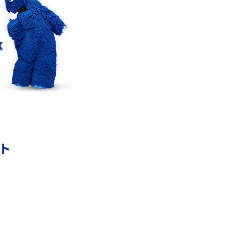
の
LINEでブロックされているか確認する方法は？
手順や注意点を解説
メンションとは？LINE・X・Instagram・
Facebook・TikTokでのやり方を解説
インスタグラムのアカウント削除方法は？利用
の
解除との違いやバックアップの取り方などを解
説
ント
本
スマホのバッテリー交換目安は？状態の確認方
法や劣化の原因、交換にかかる費用も解説
あ
iPhoneからAndroidへ乗り換えるメリット・デ
メリットは？データ移行方法も紹介