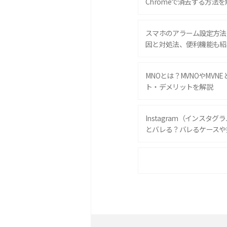
Chromeで消去する方法を
スマホのアラーム設定方法
因と対処法、便利機能も紹
MNOとは？MVNOやMVN
ト・デメリットを解説
Instagram（インスタ
とバレる？バレるケースや
iPhone 16eとiPhone 
は？サイズやスペックを比
iPhone 16とiPhone 
ック・機能を徹底比較