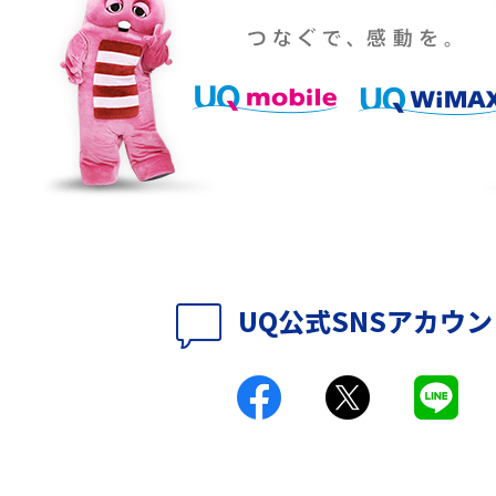
設定・変更方法を解
着信拒否とは？設定方法やブロックした番号
も紹介
確認方法を解説
ップ設定方法や空き容量
ASMRとは？意味や動画の種類、楽しみ方を紹
介
介
の特典は？料金プランやメ
スマホの位置情報機能とは？有効にした場合
法を解説
メリットや注意点などを解説
UQ公式SNSアカウ
ク方法・解除に向け
インスタグラムとは？登録や投稿の方法、基
機能をわかりやすく解説
とは？デメリットや
パケット通信料とは？どのようなサービスが
る？3Gサービスの終了についても解説