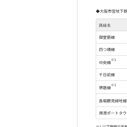
◆大阪市営地下鉄
路線名
御堂筋線
四つ橋線
※1
中央線
千日前線
※1
堺筋線
長堀鶴見緑地線
南港ポートタウ
※1 以下路線の各