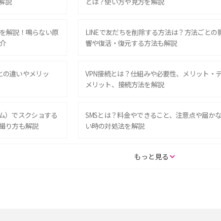
解説
とは？使い方や見方を解説
を解説！鳴らない原
LINEで友だちを削除する方法は？方法ごとの
介
響や復活・復元する方法も解説
Eとの違いやメリッ
VPN接続とは？仕組みや必要性、メリット・
メリット、接続方法を解説
グラム）でスクショする
SMSとは？料金やできること、注意点や届か
撮り方も解説
い時の対処法を解説
SE（第3世代）の違い
iPhone 16eとiPhone 14を徹底比較！スペッ
もっと見る
較して解説
ク・機能の違いをわかりやすく紹介
15の違いは？カメラ・スペ
iPhoneの機種変更のやり方は？事前準備・手
順やデータ移行方法をわかりやすく解説