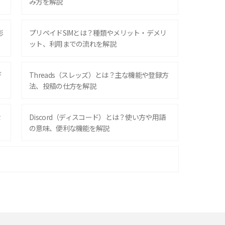
み方を解説
影
プリペイドSIMとは？種類やメリット・デメリ
ット、利用までの流れを解説
デ
Threads（スレッズ）とは？主な機能や登録方
法、投稿の仕方を解説
な
Discord（ディスコード）とは？使い方や用語
の意味、便利な機能を解説
iPhone 16シリーズのモデルを比較！価格・サ
イズ・カメラ性能の違いを徹底解説
スマホが高い理由は？購入費用を抑える方法や
端末を選ぶ時の注意点を解説！