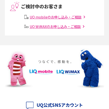
ご検討中のお客さま
Threads（スレッズ）とは？主な機能や登録方法、投稿の仕方を解説
UQ mobileのお申し込み・ご相談
Instagram（インスタグラム）でスクショするとバレる？バレるケースや撮
り方も解説
UQ WiMAXのお申し込み・ご相談
SMSとは？料金やできること、注意点や届かない時の対処法を解説
Discord（ディスコード）とは？使い方や用語の意味、便利な機能を解説
iPhone 16eとiPhone SE（第3世代）の違いは？サイズやスペックを比較し
て解説
iPhone 16eとiPhone 14を徹底比較！スペック・機能の違いをわかりやすく
紹介
iPhone 16シリーズのモデルを比較！価格・サイズ・カメラ性能の違いを徹
底解説
UQ公式SNSアカウント