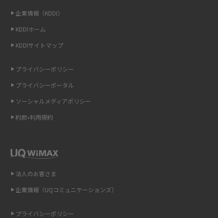
企業情報（KDDI）
LINEの通知がこない時の原因と対処法9選！設定の確認手順も解説
KDDIホーム
非通知設定とは？184で電話をかける方法やiPhone・Androidの設定を解説
KDDIサイトマップ
iCloudの使用容量を減らす9つの方法！使用状況の確認手順も紹介
プライバシーポリシー
プライバシーポータル
スマホのウィジェットとは？iPhone・Androidの設定方法やおススメを紹
介
ソーシャルメディアポリシー
約款•利用規約
リプライ機能とは？LINE、X（旧Twitter）、Instagram、TikTokで送る方法
を解説
インスタのDMの送り方は？便利機能の使い方や注意点をわかりやすく解説
法人のお客さま
Bluetooth®とは？Wi-Fiとの違いやスマホ・PCとの接続方法を解説
企業情報（UQコミュニケーションズ）
LINEで送信取り消しをする方法は？相手に知られるのか、削除との違いも
紹介
プライバシーポリシー