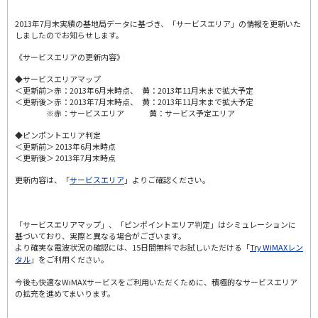
2013年7月末実績の基地局データに基づき、「サービスエリア」の情報を更新いた
しましたのでお知らせします。
《サービスエリアの更新内容》
◆サービスエリアマップ
＜更新前＞赤：2013年6月末時点、 黄：2013年11月末まで拡大予定
＜更新後＞赤：2013年7月末時点、 黄：2013年11月末まで拡大予定
※赤：サービスエリア 黄：サービス予定エリア
◆ピンポントエリア判定
＜更新前＞ 2013年6月末時点
＜更新後＞ 2013年7月末時点
更新内容は、「
サービスエリア
」よりご確認ください。
「サービスエリアマップ」、「ピンポイントエリア判定」はシミュレーションに
基づいており、実際と異なる場合がございます。
より確実な電波状況の確認には、15日間無料でお試しいただける「
Try WiMAXレン
タル
」をご利用ください。
今後も快適なWiMAXサービスをご利用いただくために、積極的なサービスエリア
の拡充を進めてまいります。