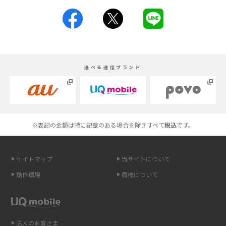
iPhone 16とiPhone 15の違いは？カメラ・スペック・機能を徹底比較
iPhoneの機種変更のやり方は？事前準備・手順やデータ移行方法をわかり
やすく解説
スマホが高い理由は？購入費用を抑える方法や端末を選ぶ時の注意点を解
選べる通信ブランド
説！
Androidスマホとは？特徴やメリット・デメリット、おススメ機種を紹介
高校生にスマホ制限は必要？所持率やメリット・デメリットを詳しく紹介
※表記の金額は特に記載のある場合を除きすべて
税込
です。
スマホのネット通信速度が遅い原因は？すぐできる対処法や見直すポイン
トを解説
サイトマップ
当サイトについて
動作環境
商標について
スマホや携帯端末の通信速度制限とは？回避のコツや解除のタイミング・
方法を解説
LINEの引き継ぎ方法は？対象データや事前準備・条件・注意点などを解説
法人のお客さま