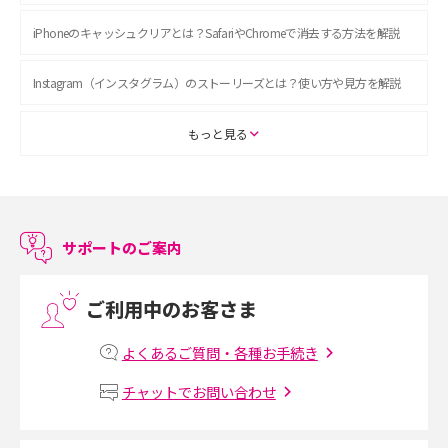
iPhoneのキャッシュクリアとは？SafariやChromeで消去する方法を解説
Instagram（インスタグラム）のストーリーズとは？使い方や見方を解説
ASMRとは？初心者向けの代表ジャンルや楽しみ方を解説
もっと見る
スマホのアラーム設定方法を解説！鳴らない原因と対処法、便利機能も紹
介
サポートのご案内
LINEで友だちを削除する方法は？方法ごとの影響や復活・復元する方法も
解説
ご利用中のお客さま
プリペイドSIMとは？種類やメリット・デメリット、利用までの流れを解説
よくあるご質問・各種お手続き
MNOとは？MVNOやMVNEとの違いやメリット・デメリットを解説
チャットでお問い合わせ
VPN接続とは？仕組みや必要性、メリット・デメリット、接続方法を解説