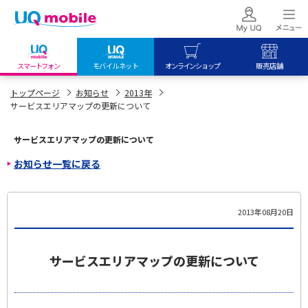
スマートフォン
モバイルネット
オンラインショップ
販売店舗
my UQ WiMAX
UQ mobile
UQ mobile
トップページ
お知らせ
2013年
サービスエリアマップの更新について
UQ WiMAX ご契約の方
オンラインショップ
販売店舗
My UQ mobile
UQ WiMAX
UQ WiMAX
サービスエリアマップの更新について
UQ mobile ご契約の方
オンラインショップ
販売店舗
お知らせ一覧に戻る
UQ mobile
データチャージサイト
2013年08月20日
サービスエリアマップの更新について