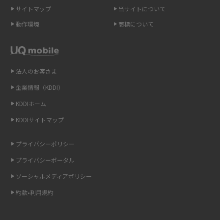
トを解説
サイトマップ
当サイトについて
動作環境
商標について
スマホや携帯端末の通信速度制限とは？回避のコツや解除のタイミング・
方法を解説
LINEの引き継ぎ方法は？対象データや事前準備・条件・注意点などを解説
法人のお客さま
企業情報（KDDI）
LINEの通知がこない時の原因と対処法9選！設定の確認手順も解説
KDDIホーム
非通知設定とは？184で電話をかける方法やiPhone・Androidの設定を解説
KDDIサイトマップ
iCloudの使用容量を減らす9つの方法！使用状況の確認手順も紹介
プライバシーポリシー
プライバシーポータル
スマホのウィジェットとは？iPhone・Androidの設定方法やおススメを紹
介
ソーシャルメディアポリシー
約款•利用規約
リプライ機能とは？LINE、X（旧Twitter）、Instagram、TikTokで送る方法
を解説