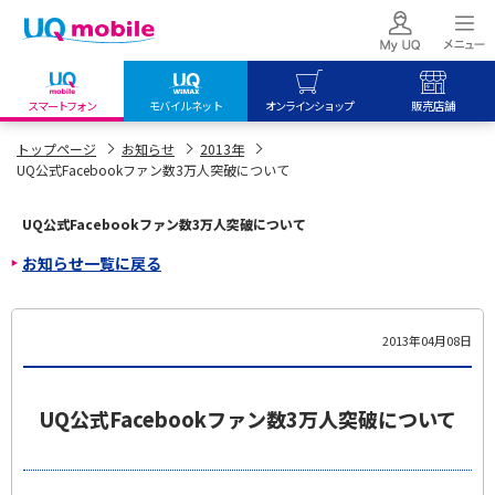
スマートフォン
モバイルネット
オンラインショップ
販売店舗
my UQ WiMAX
UQ mobile
UQ mobile
トップページ
お知らせ
2013年
UQ公式Facebookファン数3万人突破について
UQ WiMAX ご契約の方
オンラインショップ
販売店舗
My UQ mobile
UQ WiMAX
UQ WiMAX
UQ公式Facebookファン数3万人突破について
UQ mobile ご契約の方
オンラインショップ
販売店舗
お知らせ一覧に戻る
UQ mobile
データチャージサイト
2013年04月08日
UQ公式Facebookファン数3万人突破について