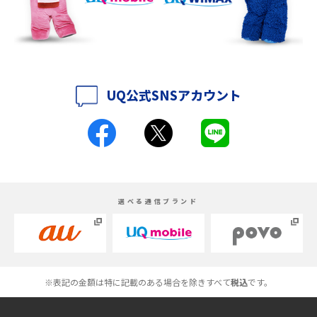
iPhone 16eとiPhone 14を徹底比較！スペック・機能の違いをわかりやすく
紹介
iPhone 16シリーズのモデルを比較！価格・サイズ・カメラ性能の違いを徹
底解説
UQ公式SNSアカウント
iPhone 16とiPhone 15の違いは？カメラ・スペック・機能を徹底比較
iPhoneの機種変更のやり方は？事前準備・手順やデータ移行方法をわかり
やすく解説
スマホが高い理由は？購入費用を抑える方法や端末を選ぶ時の注意点を解
選べる通信ブランド
説！
Androidスマホとは？特徴やメリット・デメリット、おススメ機種を紹介
高校生にスマホ制限は必要？所持率やメリット・デメリットを詳しく紹介
※表記の金額は特に記載のある場合を除きすべて
税込
です。
スマホのネット通信速度が遅い原因は？すぐできる対処法や見直すポイン