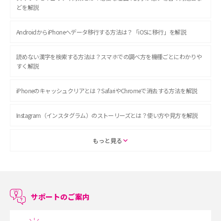
どを解説
AndroidからiPhoneへデータ移行する方法は？「iOSに移行」を解説
読めない漢字を検索する方法は？スマホでの調べ方を機種ごとにわかりや
すく解説
iPhoneのキャッシュクリアとは？SafariやChromeで消去する方法を解説
Instagram（インスタグラム）のストーリーズとは？使い方や見方を解説
ASMRとは？初心者向けの代表ジャンルや楽しみ方を解説
もっと見る
スマホのアラーム設定方法を解説！鳴らない原因と対処法、便利機能も紹
介
サポートのご案内
LINEで友だちを削除する方法は？方法ごとの影響や復活・復元する方法も
解説