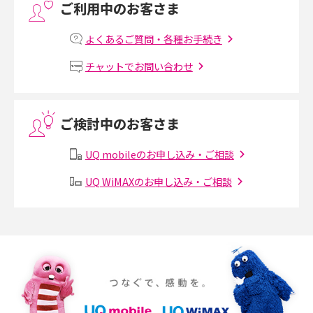
ご利用中のお客さま
プリペイドSIMとは？種類やメリット・デメリット、利用までの流れを解説
よくあるご質問・各種お手続き
MNOとは？MVNOやMVNEとの違いやメリット・デメリットを解説
チャットでお問い合わせ
VPN接続とは？仕組みや必要性、メリット・デメリット、接続方法を解説
ご検討中のお客さま
Threads（スレッズ）とは？主な機能や登録方法、投稿の仕方を解説
UQ mobileのお申し込み・ご相談
Instagram（インスタグラム）でスクショするとバレる？バレるケースや撮
り方も解説
UQ WiMAXのお申し込み・ご相談
SMSとは？料金やできること、注意点や届かない時の対処法を解説
Discord（ディスコード）とは？使い方や用語の意味、便利な機能を解説
iPhone 16eとiPhone SE（第3世代）の違いは？サイズやスペックを比較し
て解説