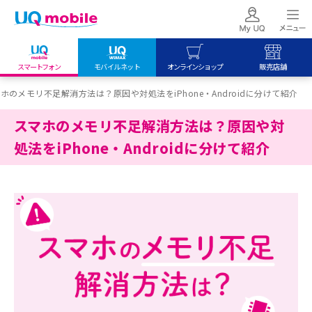
スマートフォン
モバイルネット
オンラインショップ
販売店舗
my UQ WiMAX
UQ mobile
UQ mobile
ホのメモリ不足解消方法は？原因や対処法をiPhone・Androidに分けて紹介
UQ WiMAX ご契約の方
オンラインショップ
販売店舗
スマホのメモリ不足解消方法は？原因や対
My UQ mobile
UQ WiMAX
UQ WiMAX
処法をiPhone・Androidに分けて紹介
UQ mobile ご契約の方
オンラインショップ
販売店舗
UQ mobile
データチャージサイト