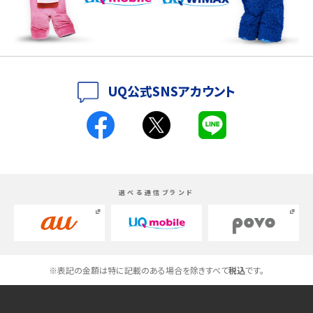
iPhone 16シリーズのモデルを比較！価格・サイズ・カメラ性能の違いを徹底解説
iPhone 16とiPhone 15の違いは？カメラ・スペック・機能を徹底比較
iPhoneの機種変更のやり方は？事前準備・手順やデータ移行方法をわかりやす
UQ公式SNSアカウント
く解説
スマホが高い理由は？購入費用を抑える方法や端末を選ぶ時の注意点を解説！
Androidスマホとは？特徴やメリット・デメリット、おススメ機種を紹介
選べる通信ブランド
高校生にスマホ制限は必要？所持率やメリット・デメリットを詳しく紹介
スマホのネット通信速度が遅い原因は？すぐできる対処法や見直すポイントを解
説
※表記の金額は特に記載のある場合を除きすべて
税込
です。
スマホや携帯端末の通信速度制限とは？回避のコツや解除のタイミング・方法
を解説