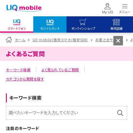
スマートフォン
モバイルネット
オンラインショップ
販売店舗
my UQ WiMAX
UQ mobile
UQ mobile
ホーム
UQ mobile（格安スマホ/格安SIM）
お客さまサポート
UQ WiMAX ご契約の方
オンラインショップ
販売店舗
よくあるご質問
My UQ mobile
UQ WiMAX
UQ WiMAX
UQ mobile ご契約の方
オンラインショップ
販売店舗
キーワード検索
よく見られているご質問
UQ mobile
カテゴリから質問を探す
データチャージサイト
キーワード検索
注目のキーワード