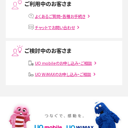
ご利用中のお客さま
MNOとは？MVNOやMVNEとの違いやメリット・デメリットを解説
よくあるご質問・各種お手続き
VPN接続とは？仕組みや必要性、メリット・デメリット、接続方法を解説
チャットでお問い合わせ
Threads（スレッズ）とは？主な機能や登録方法、投稿の仕方を解説
ご検討中のお客さま
Instagram（インスタグラム）でスクショするとバレる？バレるケースや撮り方も解
説
UQ mobileのお申し込み・ご相談
UQ WiMAXのお申し込み・ご相談
SMSとは？料金やできること、注意点や届かない時の対処法を解説
Discord（ディスコード）とは？使い方や用語の意味、便利な機能を解説
iPhone 16eとiPhone SE（第3世代）の違いは？サイズやスペックを比較して解説
iPhone 16eとiPhone 14を徹底比較！スペック・機能の違いをわかりやすく紹介