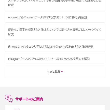
スマホのセキュリティ対策とは？必要な理由や調子が悪い場合の対処法などを
解説
AndroidからiPhoneへデータ移行する方法は？「iOSに移行」を解説
読めない漢字を検索する方法は？スマホでの調べ方を機種ごとにわかりやすく
解説
iPhoneのキャッシュクリアとは？SafariやChromeで消去する方法を解説
Instagram（インスタグラム）のストーリーズとは？使い方や見方を解説
ASMRとは？初心者向けの代表ジャンルや楽しみ方を解説
もっと見る
スマホのアラーム設定方法を解説！鳴らない原因と対処法、便利機能も紹介
LINEで友だちを削除する方法は？方法ごとの影響や復活・復元する方法も解説
サポートのご案内
プリペイドSIMとは？種類やメリット・デメリット、利用までの流れを解説