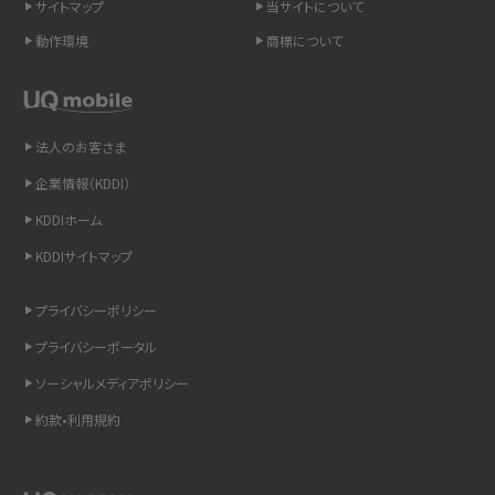
サイトマップ
当サイトについて
LINEの引き継ぎ方法は？対象データや事前準備・条件・注意点などを解説
動作環境
商標について
LINEの通知がこない時の原因と対処法9選！設定の確認手順も解説
非通知設定とは？184で電話をかける方法やiPhone・Androidの設定を解説
法人のお客さま
企業情報（KDDI）
iCloudの使用容量を減らす9つの方法！使用状況の確認手順も紹介
KDDIホーム
スマホのウィジェットとは？iPhone・Androidの設定方法やおススメを紹介
KDDIサイトマップ
リプライ機能とは？LINE、X（旧Twitter）、Instagram、TikTokで送る方法を解説
プライバシーポリシー
プライバシーポータル
インスタのDMの送り方は？便利機能の使い方や注意点をわかりやすく解説
ソーシャルメディアポリシー
Bluetooth®とは？Wi-Fiとの違いやスマホ・PCとの接続方法を解説
約款•利用規約
LINEで送信取り消しをする方法は？相手に知られるのか、削除との違いも紹介