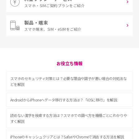
スマホ・SIM
ご契約プランをご紹介
製品・端末
スマホ端末、
SIM・eSIMをご紹介
お役立ち情報
スマホのセキュリティ対策とは？必要な理由や調子が悪い場合の対処法な
どを解説
AndroidからiPhoneへデータ移行する方法は？「iOSに移行」を解説
読めない漢字を検索する方法は？スマホでの調べ方を機種ごとにわかりや
すく解説
iPhoneのキャッシュクリアとは？SafariやChromeで消去する方法を解説