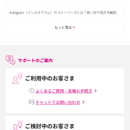
Instagram（インスタグラム）のストーリーズとは？使い方や見方を解説
ASMRとは？初心者向けの代表ジャンルや楽しみ方を解説
もっと見る
スマホのアラーム設定方法を解説！鳴らない原因と対処法、便利機能も紹
介
サポートのご案内
LINEで友だちを削除する方法は？方法ごとの影響や復活・復元する方法も
解説
ご利用中のお客さま
プリペイドSIMとは？種類やメリット・デメリット、利用までの流れを解説
よくあるご質問・各種お手続き
MNOとは？MVNOやMVNEとの違いやメリット・デメリットを解説
チャットでお問い合わせ
VPN接続とは？仕組みや必要性、メリット・デメリット、接続方法を解説
ご検討中のお客さま
Threads（スレッズ）とは？主な機能や登録方法、投稿の仕方を解説