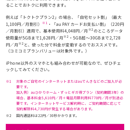
ることでおトクに利用できます。
例えば「トクトクプラン2」の場合、「自宅セット割」（最大
※1
1,100円／月割引）
・「au PAY カードお支払い割」（220円
※2
／月割引）適用で、基本使用料4,048円／月
のところデータ
※2
使用量が5GBまで1,628円／月
・5GB超～30GBまで2,728
※2
円／月
と、使った分で料金が変動するのでおススメです。
（コミコミプランバリューは対象外です。）
iPhone以外のスマホとも組み合わせが可能なので、ぜひチェ
ックしてみてください。
※1
対象のご自宅のインターネットまたはauでんきなどのご加入が必
要です。
加入例）auひかりホーム・ずっとギガ得プラン（契約期間3年）の
場合、基本料金5,610円／月＋電話月額利用料770円／月が別途必
要です。インターネットサービス解約時に、ご契約期間に応じて
契約解除料4,730円が発生する場合があります。
※2
国内通話料は22円／30秒かかります。