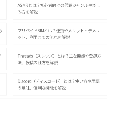
ズ
ASMRとは？初心者向けの代表ジャンルや楽し
み方を解説
影
プリペイドSIMとは？種類やメリット・デメリ
ット、利用までの流れを解説
デ
Threads（スレッズ）とは？主な機能や登録方
法、投稿の仕方を解説
な
Discord（ディスコード）とは？使い方や用語
の意味、便利な機能を解説
iPhone 16シリーズのモデルを比較！価格・サ
イズ・カメラ性能の違いを徹底解説
スマホが高い理由は？購入費用を抑える方法や