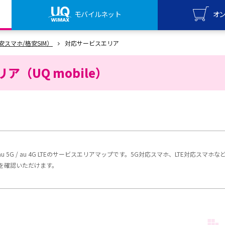
モバイルネット
オ
UQ mo
（格安スマホ/格安SIM）
対応サービスエリア
オンライ
（UQ mobile）
UQ Wi
オンライ
能なau 5G / au 4G LTEのサービスエリアマップです。5G対応スマホ、LTE対
を確認いただけます。