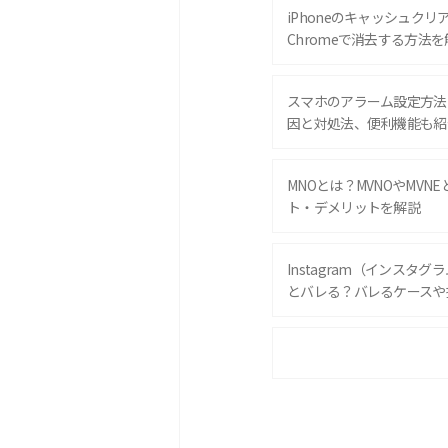
iPhoneのキャッシュクリアと
Chromeで消去する方法を
スマホのアラーム設定方法
因と対処法、便利機能も紹
MNOとは？MVNOやMVN
ト・デメリットを解説
Instagram（インスタ
とバレる？バレるケースや
iPhone 16eとiPhone 
は？サイズやスペックを比
iPhone 16とiPhone 