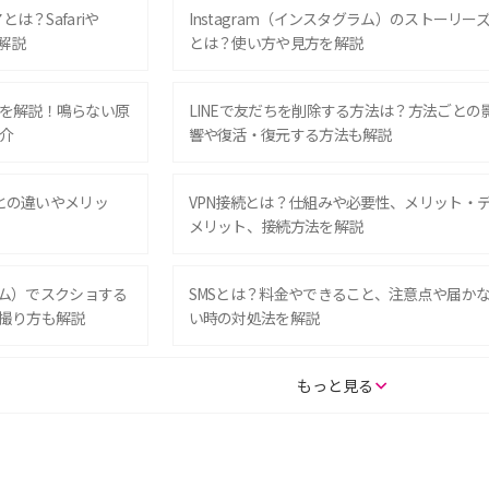
は？Safariや
Instagram（インスタグラム）のストーリー
解説
とは？使い方や見方を解説
を解説！鳴らない原
LINEで友だちを削除する方法は？方法ごとの
介
響や復活・復元する方法も解説
Eとの違いやメリッ
VPN接続とは？仕組みや必要性、メリット・
メリット、接続方法を解説
グラム）でスクショする
SMSとは？料金やできること、注意点や届か
撮り方も解説
い時の対処法を解説
SE（第3世代）の違い
iPhone 16eとiPhone 14を徹底比較！スペッ
もっと見る
較して解説
ク・機能の違いをわかりやすく紹介
15の違いは？カメラ・スペ
iPhoneの機種変更のやり方は？事前準備・手