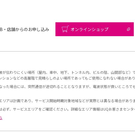
EB・店舗からのお申し込み
オンラインショップ
波が伝わりにくい場所（屋内、車中、地下、トンネル内、ビルの陰、山間部など）
ンションなどの高層階で見晴らしのよい場所であってもご使用になれない場合があ
なった場合には、突然通信が途切れることとなりますが、電波状態が良いところで
エリアは計画であり、サービス開始時期対象地域などが実際とは異なる場合があり
は必ず、サービスエリアをご確認ください。詳細なエリア情報はUQお客さまセンタ
ら