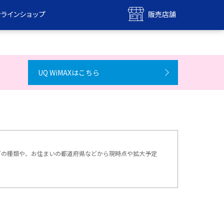
ンラインショップ
販売店舗
bile
UQ mobile
ンショップ
販売店舗
UQ WiMAXはこちら
MAX
UQ WiMAX
ンショップ
販売店舗
応スマホなどの種類や、お住まいの都道府県などから現時点や拡大予定