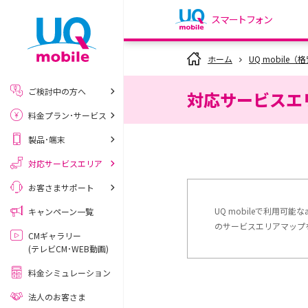
スマートフォン
my UQ WiMAX
ホーム
UQ mobile
UQ WiMAX ご契約の方
ご検討中の方へ
対応サービスエリア
My UQ mobile
料金プラン･サービス
UQ mobile ご契約の方
製品･端末
UQ mobile
データチャージサイト
対応サービスエリア
お客さまサポート
UQ mobileで利用可
キャンペーン一覧
のサービスエリアマップ
CMギャラリー
(テレビCM･WEB動画)
料金シミュレーション
法人のお客さま