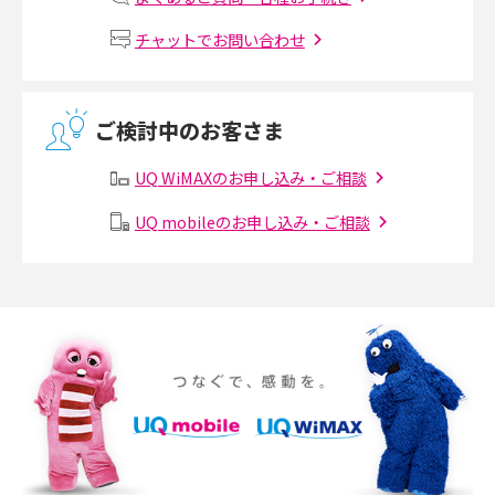
Wi-Fiルーターの設定方法をわかりやすく解説！事前に準備すべきものも紹
チャットでお問い合わせ
介
無線LANとは？メリット・デメリットや接続方法を解説
ご検討中のお客さま
有線LANとは？無線LANとの違いやメリット・デメリットを解説
UQ WiMAXのお申し込み・ご相談
メッシュWi-Fiとは？仕組みやメリット・デメリット、中継機との違いを解
UQ mobileのお申し込み・ご相談
説
ポケット型Wi-Fiの使い方は？基本的な手順やつながらない時の対処法を紹
介
ポケット型Wi-Fiをレンタルするメリットとは？選び方や向いている方の特
徴も紹介
持ち運びできるポケット型Wi-Fiのおススメの選び方は？メリット・デメリ
ットも紹介