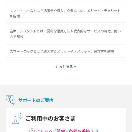
スマートホームとは？活用例や導入に必要なもの、メリット・デメリット
を解説
音声アシスタントとは？便利な活用方法や代表的なサービスの特徴、使い
方を解説
スマートロックとは？導入するメリットやデメリット、選び方を解説
スマートテレビとは？特徴や選び方、使い方をわかりやすく解説
もっと見る
Chromecast（クロームキャスト）とは？接続方法や基本的な使い方を解説
マンションで使えるWi-Fiは？種類ごとの特徴や選び方を紹介
サポートのご案内
光回線の速度の目安は？測定方法や遅い時の対策方法も紹介
ご利用中のお客さま
マンションで光回線の利用を始める手順は？設備状況の確認方法も解説
よくあるご質問・各種お手続き