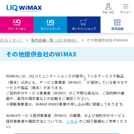
スマートフォン
モバイルネット
オンラインショップ
販売店舗
my UQ WiMAX
UQ mobile
UQ mobile
wifi/ルーター）
販売店舗一覧（UQ WiMAX）
その他提供会社のWiMAX
UQ WiMAX ご契約の方
オンラインショップ
販売店舗
その他提供会社のWiMAX
My UQ mobile
UQ WiMAX
UQ WiMAX
UQ mobile ご契約の方
オンラインショップ
販売店舗
WiMAXには、UQコミュニケーションズが提供しているサービスや製品
UQ mobile
※
（端末）以外にも、サービス事業者（MVNO）
が提供している様々なサ
データチャージサイト
ービスや製品（端末）があります。
ご契約中のサービス事業者（MVNO）がご不明な場合は、ご契約時の書
面や、毎月の請求書などの記載をご確認ください。
※
掲載事業者は、WiMAX MVNO事業の申し込み順に掲載しております。
WiMAXサービス提供事業者（MVNO）の概要、および契約中のサービス
提供事業者の確認方法については、
こちら
のご紹介動画もご参考くださ
い。