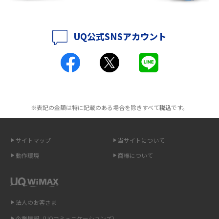
ポケット型Wi-Fiはクレカなしでも利用できる？口座振替の方法や注意点も
解説
UQ公式SNSアカウント
ポケット型Wi-Fiとは？通信の仕組みやメリット・デメリットを解説
工事不要！置くだけWi-Fiの特徴は？メリット・デメリットや選び方を解説
ポケット型Wi-Fiを月額なしで利用できるのはなぜ？メリット・デメリット
も紹介
※表記の金額は特に記載のある場合を除きすべて
税込
です。
無制限で利用できるポケット型Wi-Fiは？選び方や通信費を抑える方法も紹
介
サイトマップ
当サイトについて
動作環境
商標について
ポケット型Wi-Fi（モバイルWi-Fi）とは？おススメする方の特徴や選び方を
解説
即日受け取りできるポケット型Wi-Fiはある？すぐに使うための方法や注意
法人のお客さま
点も解説
企業情報（UQコミュニケーションズ）