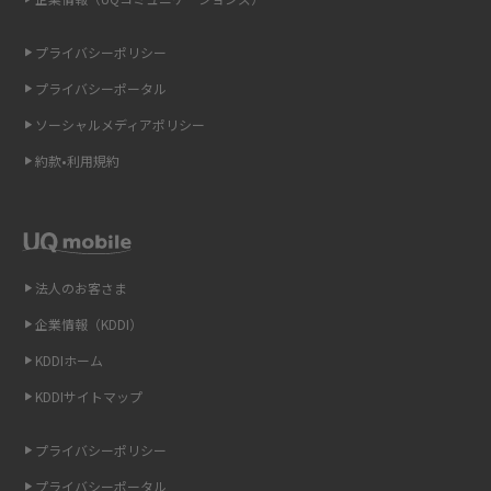
ONU（光回線終端装置）とは？モデム・ルーター・ホームゲートウェイと
の違いを解説
プライバシーポリシー
プライバシーポータル
ギガバイト（GB）とは？1GBの目安やギガが足りない時の対処法を紹介
ソーシャルメディアポリシー
Wi-Fi 6とは？Wi-Fi 5との違いやメリットと注意点、規格の種類も解説
約款•利用規約
テザリングはWi-Fiとどう違う？接続方法や注意点を解説！
Wi-Fiを自宅に設置する方法は？必要なことやポイントも紹介
法人のお客さま
光ファイバーとは？仕組みやメリット・デメリットを初心者向けにわかり
企業情報（KDDI）
やすく解説
KDDIホーム
ストリーミング再生とは？ダウンロードとの違いやメリット・デメリット
KDDIサイトマップ
を解説
プライバシーポリシー
6Gとはどんな通信技術？Beyond 5Gや実用化の課題などを解説
プライバシーポータル