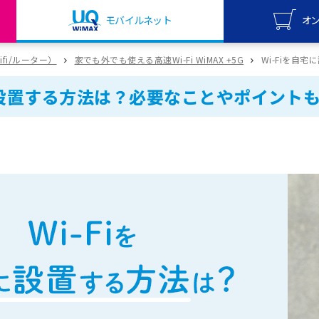
モバイルネット
オ
UQ mo
wifi/ルーター）
家でも外でも使える高速Wi-Fi WiMAX +5G
Wi-Fiを自
オンライ
宅に設置する方法は？必要なことやポイント
UQ Wi
オンライ