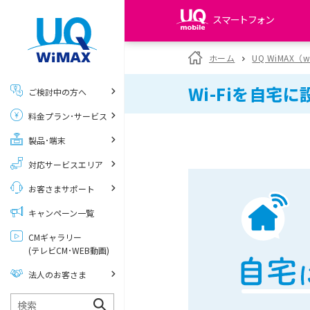
スマートフォン
my UQ WiMAX
ホーム
UQ WiMAX（
UQ WiMAX ご契約の方
Wi-Fiを自
ご検討中の方へ
My UQ mobile
料金プラン･サービス
UQ mobile ご契約の方
製品･端末
UQ mobile
データチャージサイト
対応サービスエリア
お客さまサポート
キャンペーン一覧
CMギャラリー
(テレビCM･WEB動画)
法人のお客さま