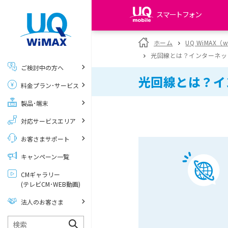
スマートフォン
my UQ WiMAX
ホーム
UQ WiMAX（
UQ WiMAX ご契約の方
光回線とは？インターネッ
ご検討中の方へ
My UQ mobile
光回線とは？イ
料金プラン･サービス
UQ mobile ご契約の方
製品･端末
UQ mobile
データチャージサイト
対応サービスエリア
お客さまサポート
キャンペーン一覧
CMギャラリー
(テレビCM･WEB動画)
法人のお客さま