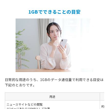
1GBでできることの目安
日常的な用途のうち、1GBのデータ通信量で利用できる目安は
下記のとおりです。
用途
ニュースサイトなどの閲覧
約6,
※
1ページあたり150KBとして計算