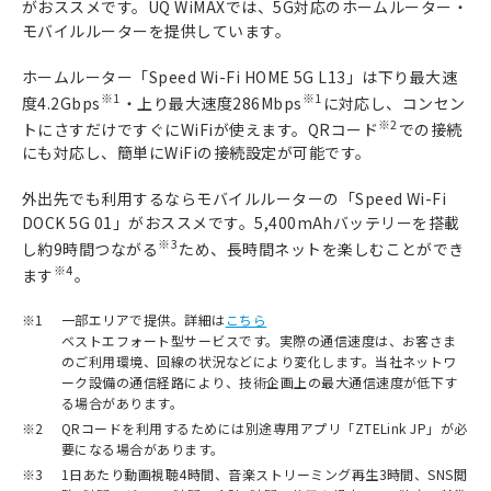
がおススメです。UQ WiMAXでは、5G対応のホームルーター・
モバイルルーターを提供しています。
ホームルーター「Speed Wi-Fi HOME 5G L13」は下り最大速
※1
※1
度4.2Gbps
・上り最大速度286Mbps
に対応し、コンセン
※2
トにさすだけですぐにWiFiが使えます。QRコード
での接続
にも対応し、簡単にWiFiの接続設定が可能です。
外出先でも利用するならモバイルルーターの「Speed Wi-Fi
DOCK 5G 01」がおススメです。5,400mAhバッテリーを搭載
※3
し約9時間つながる
ため、長時間ネットを楽しむことができ
※4
ます
。
※1
一部エリアで提供。詳細は
こちら
ベストエフォート型サービスです。実際の通信速度は、お客さま
のご利用環境、回線の状況などにより変化します。当社ネットワ
ーク設備の通信経路により、技術企画上の最大通信速度が低下す
る場合があります。
※2
QRコードを利用するためには別途専用アプリ「ZTELink JP」が必
要になる場合があります。
※3
1日あたり動画視聴4時間、音楽ストリーミング再生3時間、SNS閲