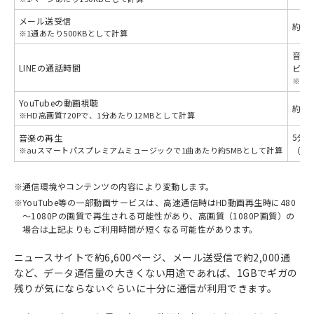
メール送受信
約2,
※
1通あたり500KBとして計算
音声
LINEの通話時間
ビデ
※
通
YouTubeの動画視聴
約1
※
HD高画質720Pで、1分あたり12MBとして計算
5分
音楽の再生
※
auスマートパスプレミアムミュージックで1曲あたり約5MBとして計算
（約
※
通信環境やコンテンツの内容により変動します。
※
YouTube等の一部動画サービスは、高速通信時はHD動画再生時に480
～1080Pの画質で再生される可能性があり、高画質（1080P画質）の
場合は上記よりもご利用時間が短くなる可能性があります。
ニュースサイトで約6,600ページ、メール送受信で約2,000通
など、データ通信量の大きくない用途であれば、1GBでギガの
残りが気にならないぐらいに十分に通信が利用できます。