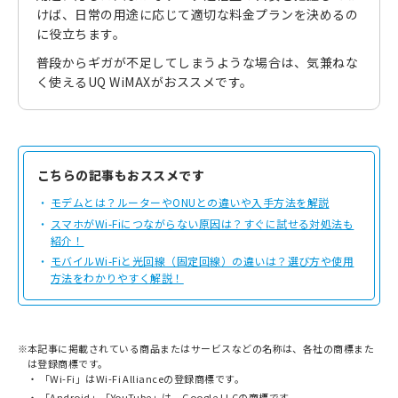
けば、日常の用途に応じて適切な料金プランを決めるの
に役立ちます。
普段からギガが不足してしまうような場合は、気兼ねな
く使えるUQ WiMAXがおススメです。
こちらの記事もおススメです
モデムとは？ルーターやONUとの違いや入手方法を解説
スマホがWi-Fiにつながらない原因は？すぐに試せる対処法も
紹介！
モバイルWi-Fiと光回線（固定回線）の違いは？選び方や使用
方法をわかりやすく解説！
※
本記事に掲載されている商品またはサービスなどの名称は、各社の商標また
は登録商標です。
「Wi-Fi」はWi-Fi Allianceの登録商標です。
「Android」「YouTube」は、Google LLCの商標です。