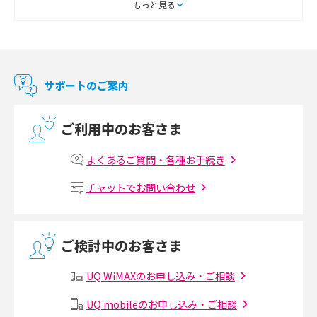
スマートテレビとは？特徴や選び方、使い方をわかりやすく解説
もっと見る
Chromecast（クロームキャスト）とは？接続方法や基本的な使い方を解説
マンションで使えるWi-Fiは？種類ごとの特徴や選び方を紹介
サポートのご案内
光回線の速度の目安は？測定方法や遅い時の対策方法も紹介
ご利用中のお客さま
マンションで光回線の利用を始める手順は？設備状況の確認方法も解説
よくあるご質問・各種お手続き
Wi-Fiルーターの設定方法をわかりやすく解説！事前に準備すべきものも紹
チャットでお問い合わせ
介
無線LANとは？メリット・デメリットや接続方法を解説
ご検討中のお客さま
有線LANとは？無線LANとの違いやメリット・デメリットを解説
UQ WiMAXのお申し込み・ご相談
メッシュWi-Fiとは？仕組みやメリット・デメリット、中継機との違いを解
UQ mobileのお申し込み・ご相談
説