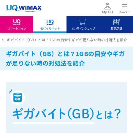
スマートフォン
モバイルネット
オンラインショップ
販売店舗
my UQ WiMAX
UQ mobile
UQ mobile
ギガバイト（GB）とは？1GBの目安やギガが足りない時の対処法を紹介
UQ WiMAX ご契約の方
オンラインショップ
販売店舗
ギガバイト（GB）とは？1GBの目安やギガ
My UQ mobile
UQ WiMAX
UQ WiMAX
が足りない時の対処法を紹介
UQ mobile ご契約の方
オンラインショップ
販売店舗
UQ mobile
データチャージサイト