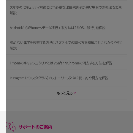
スマホのセキュリティ対策とは？必要な理由や調子が悪い場合の対処法などを
解説
AndroidからiPhoneへデータ移行する方法は？「iOSに移行」を解説
読めない漢字を検索する方法は？スマホでの調べ方を機種ごとにわかりやすく
解説
iPhoneのキャッシュクリアとは？SafariやChromeで消去する方法を解説
Instagram（インスタグラム）のストーリーズとは？使い方や見方を解説
ASMRとは？初心者向けの代表ジャンルや楽しみ方を解説
もっと見る
スマホのアラーム設定方法を解説！鳴らない原因と対処法、便利機能も紹介
LINEで友だちを削除する方法は？方法ごとの影響や復活・復元する方法も解説
サポートのご案内