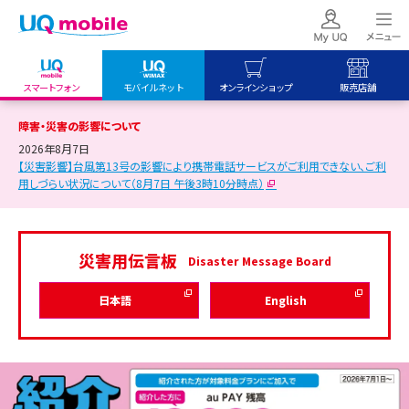
スマートフォン
モバイルネット
オンラインショップ
販売店舗
my UQ WiMAX
UQ mobile
UQ mobile
障害・災害の影響について
UQ WiMAX ご契約の方
オンラインショップ
販売店舗
2026年8月7日
【災害影響】台風第13号の影響により携帯電話サービスがご利用できない、ご利
My UQ mobile
UQ WiMAX
UQ WiMAX
用しづらい状況について（8月7日 午後3時10分時点）
UQ mobile ご契約の方
オンラインショップ
販売店舗
UQ mobile
災害用伝言板
データチャージサイト
Disaster Message Board
日本語
English