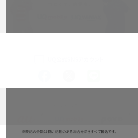
iPhone 16シリーズのモデルを比較！価格・サイズ・カメラ性能の違いを徹底解説
iPhone 16とiPhone 15の違いは？カメラ・スペック・機能を徹底比較
iPhoneの機種変更のやり方は？事前準備・手順やデータ移行方法をわかりやす
く解説
UQ公式SNSアカウント
スマホが高い理由は？購入費用を抑える方法や端末を選ぶ時の注意点を解説！
Androidスマホとは？特徴やメリット・デメリット、おススメ機種を紹介
高校生にスマホ制限は必要？所持率やメリット・デメリットを詳しく紹介
選べる通信ブランド
スマホのネット通信速度が遅い原因は？すぐできる対処法や見直すポイントを解
説
スマホや携帯端末の通信速度制限とは？回避のコツや解除のタイミング・方法
※表記の金額は特に記載のある場合を除きすべて
税込
です。
を解説