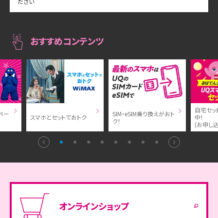
ださい
おすすめコンテンツ
自宅セッ
ンペー
SIM・eSIM乗り換えがおト
スマホとセットでおトク
中！
ク！
(お申し
オンラインショップ