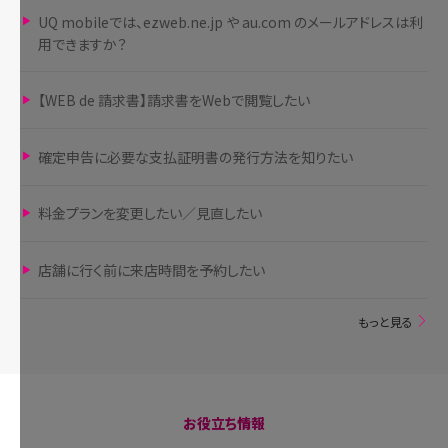
UQ mobileでは、ezweb.ne.jp や au.com のメールアドレスは利
用できますか？
【WEB de 請求書】請求書をWebで閲覧したい
確定申告に必要な支払証明書の発行方法を知りたい
料金プランを変更したい／見直したい
店舗に行く前に来店時間を予約したい
もっと見る
お役立ち情報