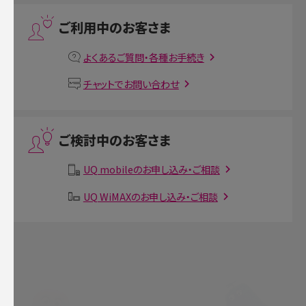
プリペイドSIMとは？種類やメリット・デメリット、利用までの流れを解説
ご利用中のお客さま
MNOとは？MVNOやMVNEとの違いやメリット・デメリットを解説
よくあるご質問・各種お手続き
VPN接続とは？仕組みや必要性、メリット・デメリット、接続方法を解説
チャットでお問い合わせ
Threads（スレッズ）とは？主な機能や登録方法、投稿の仕方を解説
ご検討中のお客さま
Instagram（インスタグラム）でスクショするとバレる？バレるケースや撮り方も解
説
UQ mobileのお申し込み・ご相談
SMSとは？料金やできること、注意点や届かない時の対処法を解説
UQ WiMAXのお申し込み・ご相談
Discord（ディスコード）とは？使い方や用語の意味、便利な機能を解説
iPhone 16eとiPhone SE（第3世代）の違いは？サイズやスペックを比較して解説
iPhone 16eとiPhone 14を徹底比較！スペック・機能の違いをわかりやすく紹介