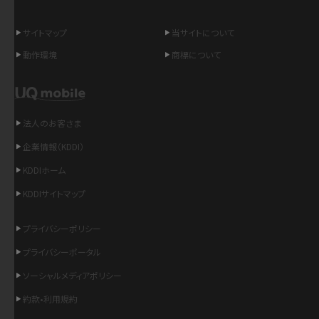
LINEの引き継ぎ方法は？対象データや事前準備・条件・注意点などを解説
サイトマップ
当サイトについて
動作環境
商標について
LINEの通知がこない時の原因と対処法9選！設定の確認手順も解説
非通知設定とは？184で電話をかける方法やiPhone・Androidの設定を解説
法人のお客さま
iCloudの使用容量を減らす9つの方法！使用状況の確認手順も紹介
企業情報（KDDI）
KDDIホーム
スマホのウィジェットとは？iPhone・Androidの設定方法やおススメを紹介
KDDIサイトマップ
リプライ機能とは？LINE、X（旧Twitter）、Instagram、TikTokで送る方法を解説
プライバシーポリシー
インスタのDMの送り方は？便利機能の使い方や注意点をわかりやすく解説
プライバシーポータル
ソーシャルメディアポリシー
Bluetooth®とは？Wi-Fiとの違いやスマホ・PCとの接続方法を解説
約款•利用規約
LINEで送信取り消しをする方法は？相手に知られるのか、削除との違いも紹介