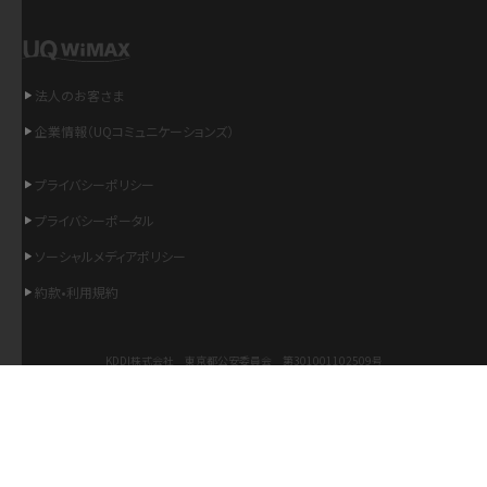
「iPhoneを探す」の使い方と設定方法を紹介！ブラウザやアプリから探す方法を
詳しく解説
法人のお客さま
Wi-Fiを快適に使うための速度はどれくらい？用途別の目安・回線ごとの平均を
企業情報（UQコミュニケーションズ）
紹介
プライバシーポリシー
LINEの着信音や通知音の設定・変更方法を解説！鳴らない場合の対処法も紹介
プライバシーポータル
着信拒否とは？設定方法やブロックした番号の確認方法を解説
ソーシャルメディアポリシー
約款•利用規約
LINEでブロックされているか確認する方法は？手順や注意点を解説
KDDI株式会社 東京都公安委員会 第301001102509号
iCloudとは？バックアップ設定方法や空き容量が足りない時の対処法を紹介
COPYRIGHT © KDDI CORPORATION, ALL RIGHTS RESERVED.
ASMRとは？意味や動画の種類、楽しみ方を紹介
Copyright © UQ Communications Inc. all rights reserved.
©PINK GACHA&BLUE MUKU
©BLUE GACHAMUKU
メンションとは？LINE・X・Instagram・Facebook・TikTokでのやり方を解説