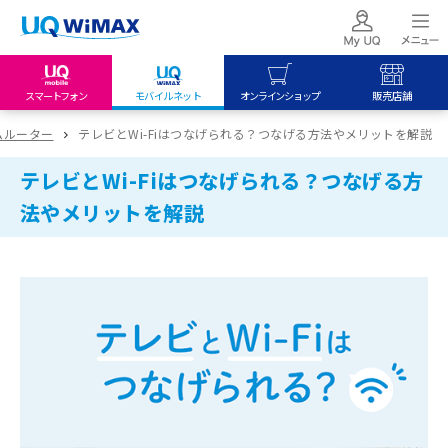
スマートフォン
モバイルネット
オンラインショップ
販売店舗
my UQ WiMAX
UQ mobile
UQ mobile
ームルーター
テレビとWi-Fiはつなげられる？つなげる方法やメリットを解説
UQ WiMAX ご契約の方
オンラインショップ
販売店舗
テレビとWi-Fiはつなげられる？つなげる方
My UQ mobile
UQ WiMAX
UQ WiMAX
法やメリットを解説
UQ mobile ご契約の方
オンラインショップ
販売店舗
UQ mobile
データチャージサイト