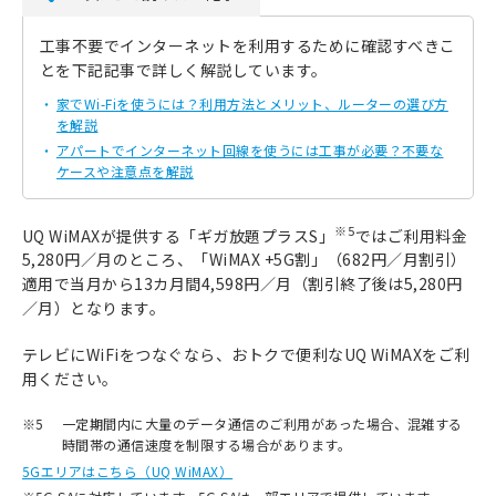
工事不要でインターネットを利用するために確認すべきこ
とを下記記事で詳しく解説しています。
家でWi-Fiを使うには？利用方法とメリット、ルーターの選び方
を解説
アパートでインターネット回線を使うには工事が必要？不要な
ケースや注意点を解説
※5
UQ WiMAXが提供する「ギガ放題プラスS」
ではご利用料金
5,280円／月のところ、「WiMAX +5G割」（682円／月割引）
適用で当月から13カ月間4,598円／月（割引終了後は5,280円
／月）となります。
テレビにWiFiをつなぐなら、おトクで便利なUQ WiMAXをご利
用ください。
※5
一定期間内に大量のデータ通信のご利用があった場合、混雑する
時間帯の通信速度を制限する場合があります。
5Gエリアはこちら（UQ WiMAX）