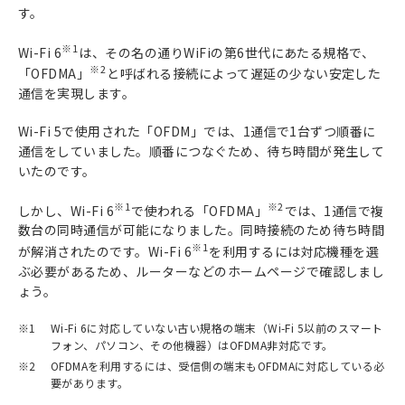
す。
※1
Wi-Fi 6
は、その名の通りWiFiの第6世代にあたる規格で、
※2
「OFDMA」
と呼ばれる接続によって遅延の少ない安定した
通信を実現します。
Wi-Fi 5で使用された「OFDM」では、1通信で1台ずつ順番に
通信をしていました。順番につなぐため、待ち時間が発生して
いたのです。
※1
※2
しかし、Wi-Fi 6
で使われる「OFDMA」
では、1通信で複
数台の同時通信が可能になりました。同時接続のため待ち時間
※1
が解消されたのです。Wi-Fi 6
を利用するには対応機種を選
ぶ必要があるため、ルーターなどのホームページで確認しまし
ょう。
※1
Wi-Fi 6に対応していない古い規格の端末（Wi-Fi 5以前のスマート
フォン、パソコン、その他機器）はOFDMA非対応です。
※2
OFDMAを利用するには、受信側の端末もOFDMAに対応している必
要があります。