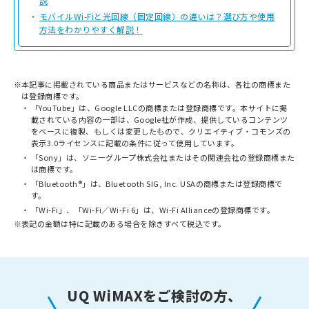
説
モバイルWi-Fiと光回線（固定回線）の違いは？選び方や使用
方法をわかりやすく解説！
※
本記事に掲載されている商品またはサービスなどの名称は、各社の商標また
は登録商標です。
「YouTube」は、Google LLCの商標または登録商標です。本サイトに掲
載されている内容の一部は、Google社が作成、提供しているコンテンツ
をベースに複製、もしくは変更したもので、クリエイティブ・コモンズの
表示3.0ライセンスに記載の条件に従って使用しています。
「Sony」は、ソニーグループ株式会社またはその関連会社の登録商標また
は商標です。
「Bluetooth®」は、Bluetooth SIG, Inc. USAの商標または登録商標で
す。
「Wi-Fi」、「Wi-Fi／Wi-Fi 6」は、Wi-Fi Allianceの登録商標です。
※
表記の金額は特に記載のある場合を除きすべて税込です。
UQ WiMAXをご検討の方、