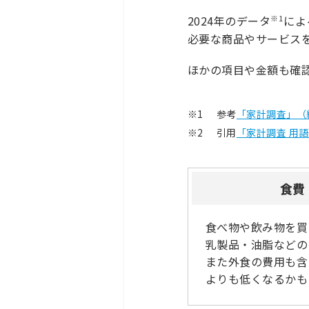
※1
2024年のデータ
によ
必要な商品やサービス
ほかの項目や金額も確
※1
参考
「家計調査」（
※2
引用
「家計調査 用
食費
食べ物や飲み物を買
乳製品・油脂などの
また外食の費用も含
よりも低くなるかも