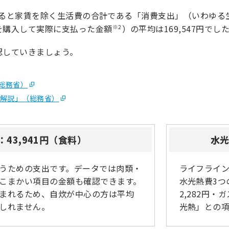
ると家賃を除く生活費の合計である「消費支出」（いわゆる
※2
を購入して実際に支払った金額
）の平均は169,547円でし
認していきましょう。
総務省）
語解説」（総務省）
：43,941円（食料）
水光
うための支出です。データでは肉類・
ライフライ
こまかい項目の金額も確認できます。
水光熱費3つ
まれるため、自炊が中心の方は平均
2,282円・
しれません。
光熱」との項