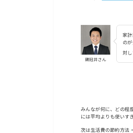
家計
のが
対し
鶏冠井さん
みんなが何に、どの程
には平均よりも使いす
次は生活費の節約方法