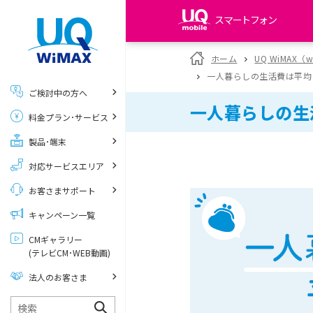
スマートフォン
my UQ WiMAX
ホーム
UQ WiMAX（
UQ WiMAX ご契約の方
一人暮らしの生活費は平均
ご検討中の方へ
My UQ mobile
一人暮らしの生
料金プラン･サービス
UQ mobile ご契約の方
製品･端末
UQ mobile
データチャージサイト
対応サービスエリア
お客さまサポート
キャンペーン一覧
CMギャラリー
(テレビCM･WEB動画)
法人のお客さま