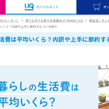
モバイルネット
オ
UQ mo
wifi/ルーター）
家でも外でも使える高速Wi-Fi WiMAX +5G
新生活！ネットは
オンライ
いくら？内訳や上手に節約するコツを紹介
UQ Wi
活費は平均いくら？内訳や上手に節約す
オンライ