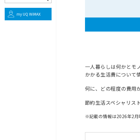
my UQ WiMAX
一人暮らしは何かとモ
かかる生活費について
何に、どの程度の費用
節約生活スペシャリス
※
記載の情報は2026年2