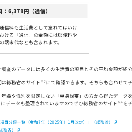
料：6,379円（通信）
通信料も生活費として忘れてはいけ
おける「通信」の金額には郵便料や
の端末代なども含まれます。
計調査のデータには多くの生活費の項目とその平均金額が紹
※3
明は総務省のサイト
にて確認できます。そちらも合わせて
、年齢や性別を限定しない「単身世帯」の方から得たデータ
※4
とにデータも整理されていますのでぜひ総務省のサイト
を
支項目分類一覧（令和7年（2025年）1月改定）」（総務省）
総務省）