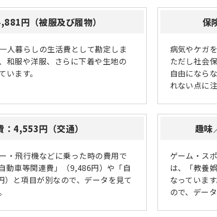
,881円（被服及び履物）
保
一人暮らしの生活費として勘定しま
病気やケガ
、和服や洋服、さらに下着や生地の
ただし社会
ています。
自由になら
れない点に
費：4,553円（交通）
趣味
ー・飛行機などに乗った時の費用で
ゲーム・ス
自動車等関連費」（9,486円）や「自
は、「教養
3円）と項目が別なので、データを見て
なっていま
。
ので、デー