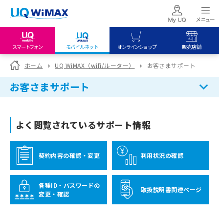
スマートフォン
モバイルネット
オンラインショップ
販売店舗
my UQ WiMAX
UQ mobile
UQ mobile
ホーム
UQ WiMAX（wifi/ルーター）
お客さまサポート
UQ WiMAX ご契約の方
オンラインショップ
販売店舗
お客さまサポート
My UQ mobile
UQ WiMAX
UQ WiMAX
UQ mobile ご契約の方
オンラインショップ
販売店舗
よく閲覧されているサポート情報
UQ mobile
データチャージサイト
契約内容の確認・変更
利用状況の確認
各種ID・パスワードの
取扱説明書関連ページ
変更・確認