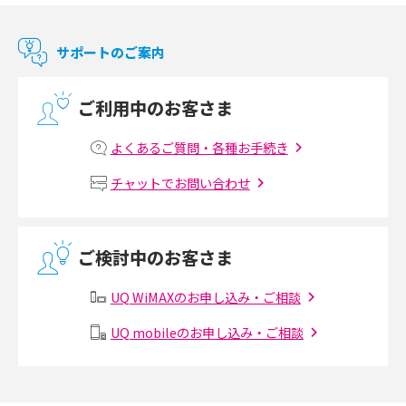
マンションで使えるWi-Fiは？種類ごとの特徴や選び方を紹介
サポートのご案内
光回線の速度の目安は？測定方法や遅い時の対策方法も紹介
ご利用中のお客さま
マンションで光回線の利用を始める手順は？設備状況の確認方法も解説
よくあるご質問・各種お手続き
Wi-Fiルーターの設定方法をわかりやすく解説！事前に準備すべきものも紹
チャットでお問い合わせ
介
無線LANとは？メリット・デメリットや接続方法を解説
ご検討中のお客さま
有線LANとは？無線LANとの違いやメリット・デメリットを解説
UQ WiMAXのお申し込み・ご相談
メッシュWi-Fiとは？仕組みやメリット・デメリット、中継機との違いを解
UQ mobileのお申し込み・ご相談
説
ポケット型Wi-Fiの使い方は？基本的な手順やつながらない時の対処法を紹