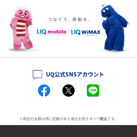
介
ポケット型Wi-Fiをレンタルするメリットとは？選び方や向いている方の特
徴も紹介
持ち運びできるポケット型Wi-Fiのおススメの選び方は？メリット・デメリ
ットも紹介
ポケット型Wi-Fiはクレカなしでも利用できる？口座振替の方法や注意点も
解説
UQ公式SNSアカウント
ポケット型Wi-Fiとは？通信の仕組みやメリット・デメリットを解説
工事不要！置くだけWi-Fiの特徴は？メリット・デメリットや選び方を解説
ポケット型Wi-Fiを月額なしで利用できるのはなぜ？メリット・デメリット
も紹介
※表記の金額は特に記載のある場合を除きすべて
税込
です。
無制限で利用できるポケット型Wi-Fiは？選び方や通信費を抑える方法も紹
介