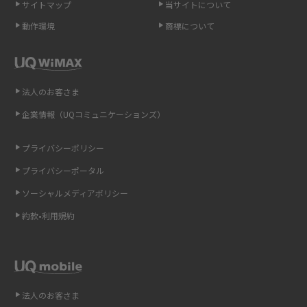
サイトマップ
当サイトについて
動作環境
商標について
ポケット型Wi-Fi（モバイルWi-Fi）とは？おススメする方の特徴や選び方を
解説
即日受け取りできるポケット型Wi-Fiはある？すぐに使うための方法や注意
法人のお客さま
点も解説
企業情報（UQコミュニケーションズ）
ONU（光回線終端装置）とは？モデム・ルーター・ホームゲートウェイと
の違いを解説
プライバシーポリシー
プライバシーポータル
ギガバイト（GB）とは？1GBの目安やギガが足りない時の対処法を紹介
ソーシャルメディアポリシー
Wi-Fi 6とは？Wi-Fi 5との違いやメリットと注意点、規格の種類も解説
約款•利用規約
テザリングはWi-Fiとどう違う？接続方法や注意点を解説！
Wi-Fiを自宅に設置する方法は？必要なことやポイントも紹介
法人のお客さま