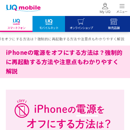
スマートフォン
モバイルネット
オンラインショップ
販売店舗
my UQ WiMAX
UQ mobile
UQ mobile
の電源をオフにする方法は？強制的に再起動する方法や注意点もわかりやすく解説
UQ WiMAX ご契約の方
オンラインショップ
販売店舗
iPhoneの電源をオフにする方法は？強制的
My UQ mobile
UQ WiMAX
UQ WiMAX
に再起動する方法や注意点もわかりやすく
UQ mobile ご契約の方
オンラインショップ
販売店舗
解説
UQ mobile
データチャージサイト