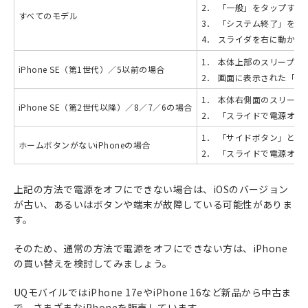
2．
「一般」をタップする
すべてのモデル
3．
「システム終了」を選
4．
スライダを右に動かす
1．
本体上部のスリープボ
iPhone SE（第1世代）／5以前の場合
2．
画面に表示された「ス
1．
本体右側面のスリープ
iPhone SE（第2世代以降）／8／7／6の場合
2．
「スライドで電源オフ
1．
「サイドボタン」と「
ホームボタンがないiPhoneの場合
2．
「スライドで電源オフ
上記の方法で電源をオフにできない場合は、iOSのバージョン
が古い、あるいはボタンや端末が故障している可能性がありま
す。
そのため、通常の方法で電源をオフにできない方は、iPhone
の買い替えを検討してみましょう。
UQモバイルではiPhone 17eやiPhone 16など新品から中古ま
で、さまざまなiPhoneを販売しています。