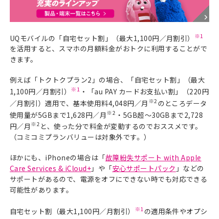
※1
UQモバイルの「自宅セット割」（最大1,100円／月割引）
を活用すると、スマホの月額料金がおトクに利用することがで
きます。
例えば「トクトクプラン2」の場合、「自宅セット割」（最大
※1
1,100円／月割引）
・「au PAY カードお支払い割」（220円
※2
／月割引）適用で、基本使用料4,048円／月
のところデータ
※2
使用量が5GBまで1,628円／月
・5GB超～30GBまで2,728
※2
円／月
と、使った分で料金が変動するのでおススメです。
（コミコミプランバリューは対象外です。）
ほかにも、iPhoneの場合は「
故障紛失サポート with Apple
Care Services & iCloud+
」や「
安心サポートパック
」などの
サポートがあるので、電源をオフにできない時でも対応できる
可能性があります。
※1
自宅セット割（最大1,100円／月割引）
の適用条件やオプシ