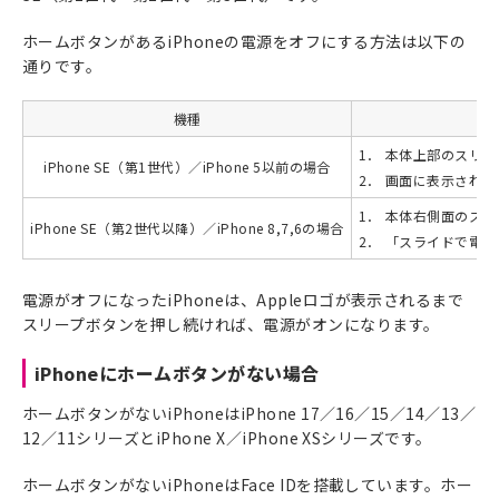
ホームボタンがあるiPhoneの電源をオフにする方法は以下の
通りです。
機種
電
1．
本体上部のスリー
iPhone SE（第1世代）／iPhone 5以前の場合
2．
画面に表示された
1．
本体右側面のスリ
iPhone SE（第2世代以降）／iPhone 8,7,6の場合
2．
「スライドで電源
電源がオフになったiPhoneは、Appleロゴが表示されるまで
スリープボタンを押し続ければ、電源がオンになります。
iPhoneにホームボタンがない場合
ホームボタンがないiPhoneはiPhone 17／16／15／14／13／
12／11シリーズとiPhone X／iPhone XSシリーズです。
ホームボタンがないiPhoneはFace IDを搭載しています。ホー