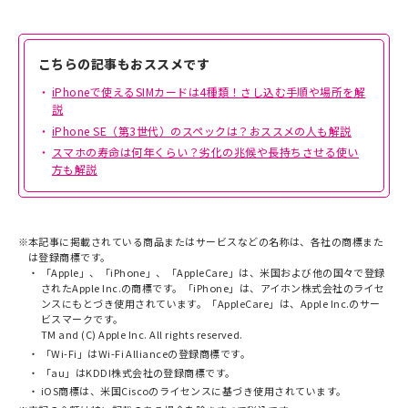
こちらの記事もおススメです
iPhoneで使えるSIMカードは4種類！さし込む手順や場所を解
説
iPhone SE（第3世代）のスペックは？おススメの人も解説
スマホの寿命は何年くらい？劣化の兆候や長持ちさせる使い
方も解説
※
本記事に掲載されている商品またはサービスなどの名称は、各社の商標また
は登録商標です。
「Apple」、「iPhone」、「AppleCare」は、米国および他の国々で登録
されたApple Inc.の商標です。「iPhone」は、アイホン株式会社のライセ
ンスにもとづき使用されています。「AppleCare」は、Apple Inc.のサー
ビスマークです。
TM and (C) Apple Inc. All rights reserved.
「Wi-Fi」はWi-Fi Allianceの登録商標です。
「au」はKDDI株式会社の登録商標です。
iOS商標は、米国Ciscoのライセンスに基づき使用されています。