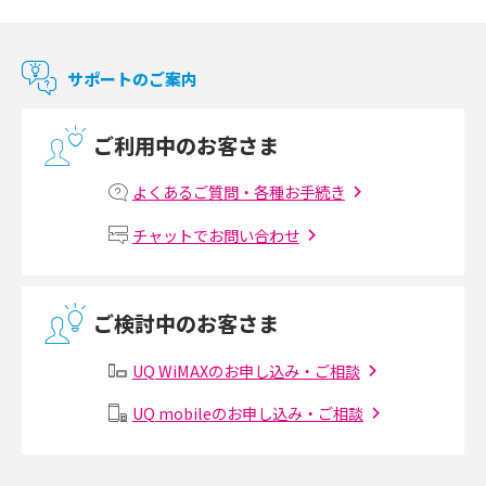
Chromecast（クロームキャスト）とは？接続方法や基本的な使い方を解説
マンションで使えるWi-Fiは？種類ごとの特徴や選び方を紹介
サポートのご案内
光回線の速度の目安は？測定方法や遅い時の対策方法も紹介
ご利用中のお客さま
マンションで光回線の利用を始める手順は？設備状況の確認方法も解説
よくあるご質問・各種お手続き
Wi-Fiルーターの設定方法をわかりやすく解説！事前に準備すべきものも紹
チャットでお問い合わせ
介
無線LANとは？メリット・デメリットや接続方法を解説
ご検討中のお客さま
有線LANとは？無線LANとの違いやメリット・デメリットを解説
UQ WiMAXのお申し込み・ご相談
メッシュWi-Fiとは？仕組みやメリット・デメリット、中継機との違いを解
UQ mobileのお申し込み・ご相談
説
ポケット型Wi-Fiの使い方は？基本的な手順やつながらない時の対処法を紹