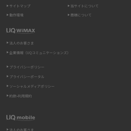
介
サイトマップ
当サイトについて
動作環境
商標について
ポケット型Wi-Fi（モバイルWi-Fi）とは？おススメする方の特徴や選び方を
解説
即日受け取りできるポケット型Wi-Fiはある？すぐに使うための方法や注意
法人のお客さま
点も解説
企業情報（UQコミュニケーションズ）
ONU（光回線終端装置）とは？モデム・ルーター・ホームゲートウェイと
の違いを解説
プライバシーポリシー
プライバシーポータル
ギガバイト（GB）とは？1GBの目安やギガが足りない時の対処法を紹介
ソーシャルメディアポリシー
Wi-Fi 6とは？Wi-Fi 5との違いやメリットと注意点、規格の種類も解説
約款•利用規約
テザリングはWi-Fiとどう違う？接続方法や注意点を解説！
Wi-Fiを自宅に設置する方法は？必要なことやポイントも紹介
法人のお客さま