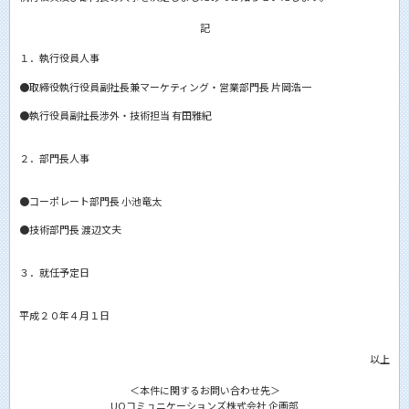
記
１．執行役員人事
●取締役執行役員副社長兼マーケティング・営業部門長 片岡浩一
●執行役員副社長渉外・技術担当 有田雅紀
２．部門長人事
●コーポレート部門長 小池竜太
●技術部門長 渡辺文夫
３．就任予定日
平成２０年４月１日
以上
＜本件に関するお問い合わせ先＞
UQコミュニケーションズ株式会社 企画部