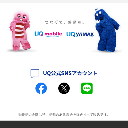
介
ポケット型Wi-Fiをレンタルするメリットとは？選び方や向いている方の特
徴も紹介
持ち運びできるポケット型Wi-Fiのおススメの選び方は？メリット・デメリ
ットも紹介
ポケット型Wi-Fiはクレカなしでも利用できる？口座振替の方法や注意点も
解説
UQ公式SNSアカウント
ポケット型Wi-Fiとは？通信の仕組みやメリット・デメリットを解説
工事不要！置くだけWi-Fiの特徴は？メリット・デメリットや選び方を解説
ポケット型Wi-Fiを月額なしで利用できるのはなぜ？メリット・デメリット
も紹介
※表記の金額は特に記載のある場合を除きすべて
税込
です。
無制限で利用できるポケット型Wi-Fiは？選び方や通信費を抑える方法も紹