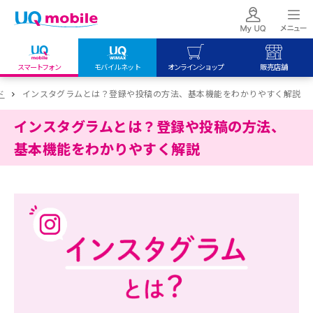
スマートフォン
モバイルネット
オンラインショップ
販売店舗
my UQ WiMAX
UQ mobile
UQ mobile
ド
インスタグラムとは？登録や投稿の方法、基本機能をわかりやすく解説
UQ WiMAX ご契約の方
オンラインショップ
販売店舗
インスタグラムとは？登録や投稿の方法、
My UQ mobile
UQ WiMAX
UQ WiMAX
基本機能をわかりやすく解説
UQ mobile ご契約の方
オンラインショップ
販売店舗
UQ mobile
データチャージサイト