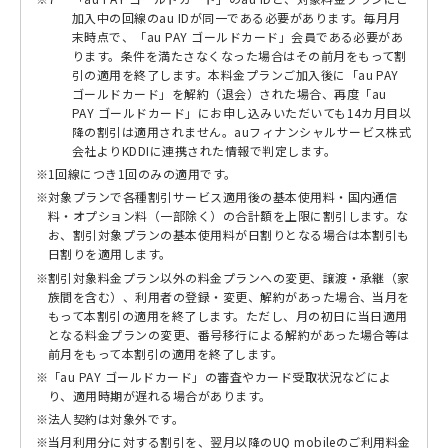
加入中の回線のau IDが同一である必要があります。毎月月
末時点で、「au PAY ゴールドカード」会員である必要があ
ります。条件を満たさなくなった場合はその前月をもって割
引の適用を終了します。本料金プランご加入後に「au PAY
ゴールドカード」を解約（退会）された場合、再度「au
PAY ゴールドカード」にお申し込みいただいても14カ月目以
降の割引は適用されません。auフィナンシャルサービス株式
会社よりKDDIに連携された情報で判定します。
※
1回線につき1回のみの適用です。
※
対象プランで各種割引サービス適用後の基本使用料・国内通信
料・オプション料（一部除く）の合計額を上限に割引します。な
お、割引対象プランの基本使用料が日割りとなる場合は本割引も
日割りを適用します。
※
割引対象料金プラン以外の料金プランへの変更、譲渡・承継（家
族間を含む）、利用者の登録・変更、解約があった場合、当月を
もって本割引の適用を終了します。ただし、月の初日に当日適用
となる料金プランの変更、番号移行による解約があった場合等は
前月をもって本割引の適用を終了します。
※
「au PAY ゴールドカード」の審査やカード受取状況などによ
り、適用時期が遅れる場合があります。
※
法人契約は対象外です。
※
当月利用分に対する割引を、翌月以降のUQ mobileのご利用料金