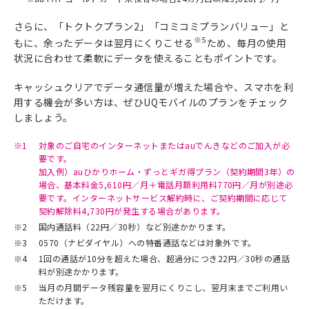
さらに、「トクトクプラン2」「コミコミプランバリュー」と
※5
もに、余ったデータは翌月にくりこせる
ため、毎月の使用
状況に合わせて柔軟にデータを使えることもポイントです。
キャッシュクリアでデータ通信量が増えた場合や、スマホを利
用する機会が多い方は、ぜひUQモバイルのプランをチェック
しましょう。
※1
対象のご自宅のインターネットまたはauでんきなどのご加入が必
要です。
加入例）auひかりホーム・ずっとギガ得プラン（契約期間3年）の
場合、基本料金5,610円／月＋電話月額利用料770円／月が別途必
要です。インターネットサービス解約時に、ご契約期間に応じて
契約解除料4,730円が発生する場合があります。
※2
国内通話料（22円／30秒）など別途かかります。
※3
0570（ナビダイヤル）への特番通話などは対象外です。
※4
1回の通話が10分を超えた場合、超過分につき22円／30秒の通話
料が別途かかります。
※5
当月の月間データ残容量を翌月にくりこし、翌月末までご利用い
ただけます。