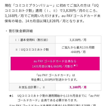
現在「コミコミプランバリュー」に初めてご加入の方は「UQ
コミコミおトク割」適用（Ⅰ、Ⅱ）で3,828円／月のところ、
3,168円／月でご利用いただけます。au PAY ゴールドカード未
保有の場合、14カ月目以降3,828円／月となります。
割引後金額詳細
Ⅰ：基本使用料（割引前）
3,828円／月
ご加入から最大13カ月間
Ⅱ：UQコミコミおトク割
-660円／月
au PAY ゴールドカード会員なら
★1
14カ月目以降も660円／月割引
「au PAY ゴールドカード」は
年会費11,000円が別途かかります。
お支払合計額Ⅰ、Ⅱ
3,168円／月
★1
UQコミコミおトク割の適用開始から13カ月目までに「au PAY
ゴールドカード」会員である必要があります。
※
au PAY ゴールドカード未保有の場合14カ月目以降3,828円／月