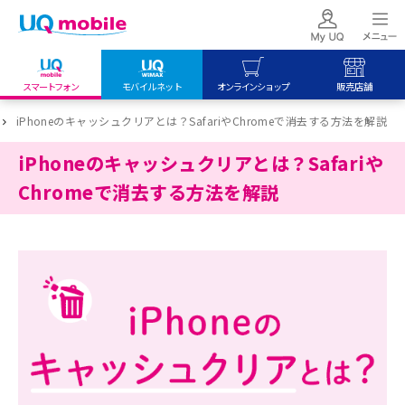
スマートフォン
モバイルネット
オンラインショップ
販売店舗
my UQ WiMAX
UQ mobile
UQ mobile
iPhoneのキャッシュクリアとは？SafariやChromeで消去する方法を解説
UQ WiMAX ご契約の方
オンラインショップ
販売店舗
iPhoneのキャッシュクリアとは？Safariや
My UQ mobile
UQ WiMAX
UQ WiMAX
Chromeで消去する方法を解説
UQ mobile ご契約の方
オンラインショップ
販売店舗
UQ mobile
データチャージサイト