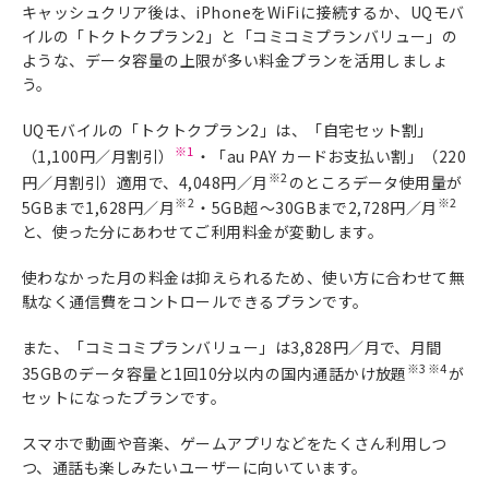
キャッシュクリア後は、iPhoneをWiFiに接続するか、UQモバ
イルの「トクトクプラン2」と「コミコミプランバリュー」の
ような、データ容量の上限が多い料金プランを活用しましょ
う。
UQモバイルの「トクトクプラン2」は、「自宅セット割」
※1
（1,100円／月割引）
・「au PAY カードお支払い割」（220
※2
円／月割引）適用で、4,048円／月
のところデータ使用量が
※2
※2
5GBまで1,628円／月
・5GB超～30GBまで2,728円／月
と、使った分にあわせてご利用料金が変動します。
使わなかった月の料金は抑えられるため、使い方に合わせて無
駄なく通信費をコントロールできるプランです。
また、「コミコミプランバリュー」は3,828円／月で、月間
※3
※4
35GBのデータ容量と1回10分以内の国内通話かけ放題
が
セットになったプランです。
スマホで動画や音楽、ゲームアプリなどをたくさん利用しつ
つ、通話も楽しみたいユーザーに向いています。