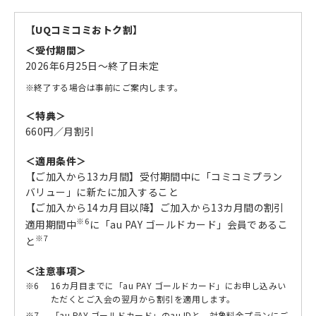
【UQコミコミおトク割】
＜受付期間＞
2026年6月25日～終了日未定
※
終了する場合は事前にご案内します。
＜特典＞
660円／月割引
＜適用条件＞
【ご加入から13カ月間】受付期間中に「コミコミプラン
バリュー」に新たに加入すること
【ご加入から14カ月目以降】ご加入から13カ月間の割引
※6
適用期間中
に「au PAY ゴールドカード」会員であるこ
※7
と
＜注意事項＞
※6
16カ月目までに「au PAY ゴールドカード」にお申し込みい
ただくとご入会の翌月から割引を適用します。
※7
「au PAY ゴールドカード」のau IDと、対象料金プランにご